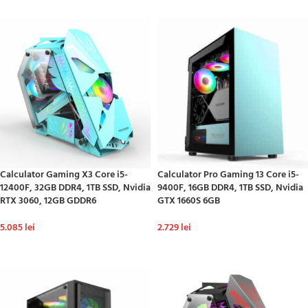
Calculator Gaming X3 Core i5-
Calculator Pro Gaming 13 Core i5-
12400F, 32GB DDR4, 1TB SSD, Nvidia
9400F, 16GB DDR4, 1TB SSD, Nvidia
RTX 3060, 12GB GDDR6
GTX 1660S 6GB
5.085
lei
2.729
lei
ADAUGĂ ÎN COȘ
ADAUGĂ ÎN COȘ