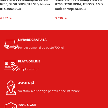
8700, 32GB DDR4, 1TB SSD, Nvidia
8700, 32GB DDR4, 1TB SSD, AMD
RTX 5060 8GB
Radeon Vega 56 8GB
4.897
lei
3.630
lei
ADAUGĂ ÎN COȘ
ADAUGĂ ÎN COȘ
LIVRARE GRATUITĂ
Pentru comenzi de peste 700 lei
PLATA ONLINE
Simplu si sigur
ASISTENȚĂ
Vă stăm la dispoziție pentru orice întrebare
100% SIGUR