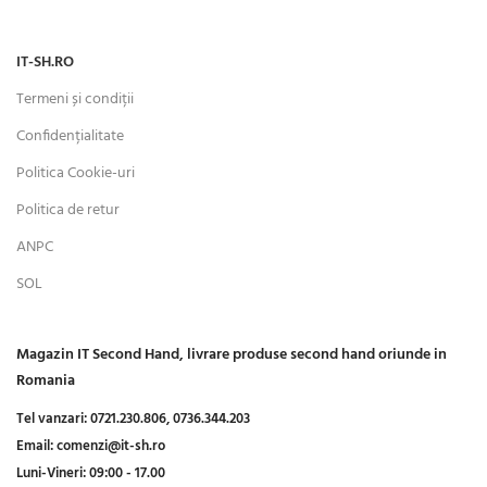
IT-SH.RO
Termeni și condiții
Confidențialitate
Politica Cookie-uri
Politica de retur
ANPC
SOL
Magazin IT Second Hand, livrare produse second hand oriunde in
Romania
Tel vanzari:
0721.230.806,
0736.344.203
Email:
comenzi@it-sh.ro
Luni-Vineri:
09:00 - 17.00