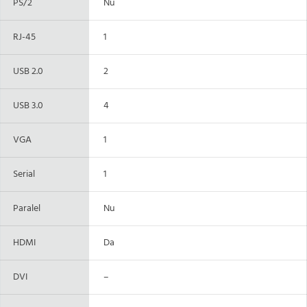
PS/2
Nu
RJ-45
1
USB 2.0
2
USB 3.0
4
VGA
1
Serial
1
Paralel
Nu
HDMI
Da
DVI
–