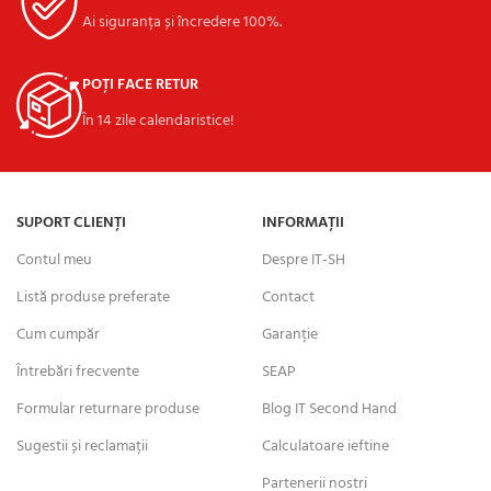
Ai siguranța și încredere 100%.
POȚI FACE RETUR
În 14 zile calendaristice!
SUPORT CLIENȚI
INFORMAȚII
Contul meu
Despre IT-SH
Listă produse preferate
Contact
Cum cumpăr
Garanție
Întrebări frecvente
SEAP
Formular returnare produse
Blog IT Second Hand
Sugestii și reclamații
Calculatoare ieftine
Partenerii nostri