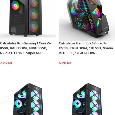
Calculator Pro Gaming 1 Core i5-
Calculator Gaming X6 Core i7-
8500, 16GB DDR4, 480GB SSD,
12700, 32GB DDR4, 1TB SSD, Nvidia
Nvidia GTX 1660 Super 6GB
RTX 3060, 12GB GDDR6
2.712
lei
6.291
lei
ADAUGĂ ÎN COȘ
ADAUGĂ ÎN COȘ