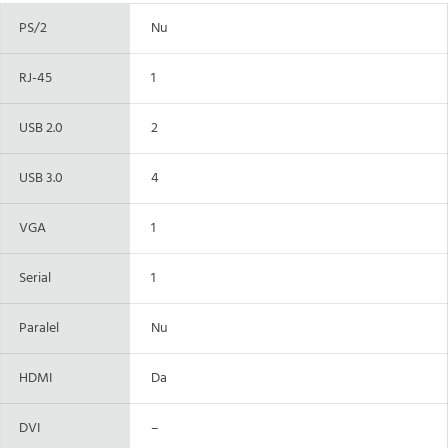
PS/2
Nu
RJ-45
1
USB 2.0
2
USB 3.0
4
VGA
1
Serial
1
Paralel
Nu
HDMI
Da
DVI
–