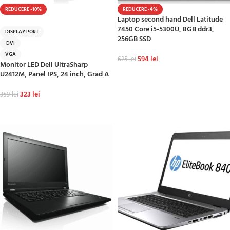
REDUCERE -10%
REDUCERE -4%
Laptop second hand Dell Latitude
HOT
7450 Core i5-5300U, 8GB ddr3,
DISPLAY PORT
256GB SSD
DVI
VGA
594
lei
625
lei
Monitor LED Dell UltraSharp
ADAUGĂ ÎN COȘ
U2412M, Panel IPS, 24 inch, Grad A
323
lei
359
lei
ADAUGĂ ÎN COȘ