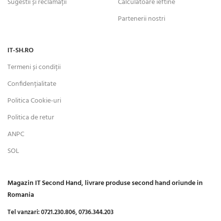
Sugestii și reclamații
Calculatoare ieftine
Partenerii nostri
IT-SH.RO
Termeni și condiții
Confidențialitate
Politica Cookie-uri
Politica de retur
ANPC
SOL
Magazin IT Second Hand, livrare produse second hand oriunde in
Romania
Tel vanzari:
0721.230.806,
0736.344.203