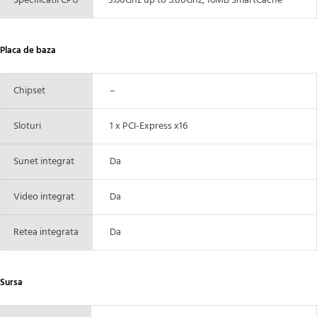
Specificatii CPU
3.60Ghz up to 5.00Ghz, 16MB SmartCache
Placa de baza
Chipset
–
Sloturi
1 x PCI-Express x16
Sunet integrat
Da
Video integrat
Da
Retea integrata
Da
Sursa