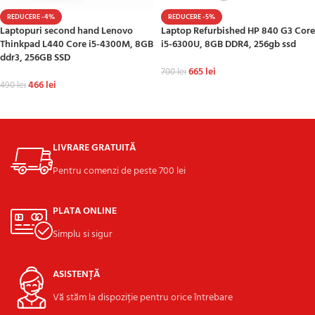
REDUCERE -4%
REDUCERE -5%
Laptopuri second hand Lenovo
Laptop Refurbished HP 840 G3 Core
Thinkpad L440 Core i5-4300M, 8GB
i5-6300U, 8GB DDR4, 256gb ssd
ddr3, 256GB SSD
665
lei
700
lei
466
lei
490
lei
ADAUGĂ ÎN COȘ
ADAUGĂ ÎN COȘ
LIVRARE GRATUITĂ
Pentru comenzi de peste 700 lei
PLATA ONLINE
Simplu si sigur
ASISTENȚĂ
Vă stăm la dispoziție pentru orice întrebare