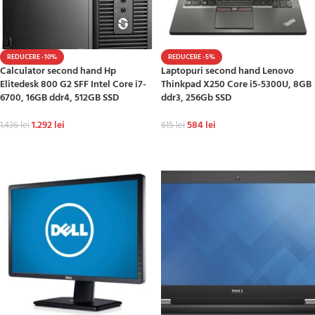
REDUCERE -10%
REDUCERE -5%
Calculator second hand Hp
Laptopuri second hand Lenovo
Elitedesk 800 G2 SFF Intel Core i7-
Thinkpad X250 Core i5-5300U, 8GB
6700, 16GB ddr4, 512GB SSD
ddr3, 256Gb SSD
1.292
lei
584
lei
1.436
lei
615
lei
ADAUGĂ ÎN COȘ
ADAUGĂ ÎN COȘ