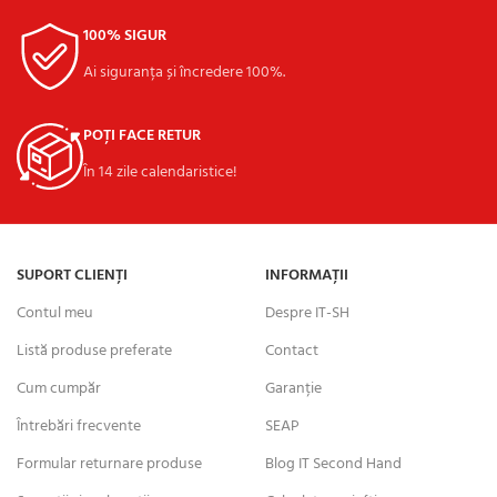
100% SIGUR
Ai siguranța și încredere 100%.
POȚI FACE RETUR
În 14 zile calendaristice!
SUPORT CLIENȚI
INFORMAȚII
Contul meu
Despre IT-SH
Listă produse preferate
Contact
Cum cumpăr
Garanție
Întrebări frecvente
SEAP
Formular returnare produse
Blog IT Second Hand