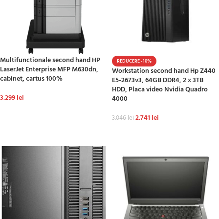
Multifunctionale second hand HP
REDUCERE -10%
LaserJet Enterprise MFP M630dn,
Workstation second hand Hp Z440
cabinet, cartus 100%
E5-2673v3, 64GB DDR4, 2 x 3TB
HDD, Placa video Nvidia Quadro
3.299
lei
4000
ADAUGĂ ÎN COȘ
2.741
lei
3.046
lei
ADAUGĂ ÎN COȘ