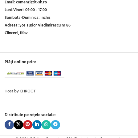
Email:
comenzi@it-sh.ro
Luni-Vineri:
09:00 - 17.00
Sambata-Duminica:
Inchis
Adresa:
Șos Tudor Vladimirescu nr 86
Clinceni, Ilfov
Plăți online prin:
Host by CHROOT
Distribuie pe rețele sociale: