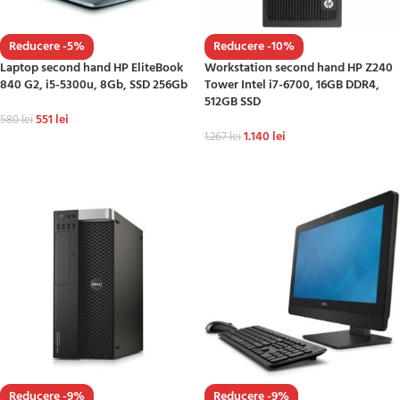
Reducere -5%
Reducere -10%
Laptop second hand HP EliteBook
Workstation second hand HP Z240
840 G2, i5-5300u, 8Gb, SSD 256Gb
Tower Intel i7-6700, 16GB DDR4,
512GB SSD
551
lei
580
lei
1.140
lei
1.267
lei
ADAUGĂ ÎN COȘ
ADAUGĂ ÎN COȘ
Reducere -9%
Reducere -9%