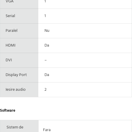
VGA
1
Serial
1
Paralel
Nu
HDMI
Da
DVI
–
Display Port
Da
Iesire audio
2
Software
Sistem de
Fara