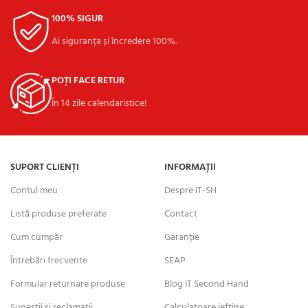
100% SIGUR
Ai siguranța și încredere 100%.
POȚI FACE RETUR
În 14 zile calendaristice!
SUPORT CLIENȚI
INFORMAȚII
Contul meu
Despre IT-SH
Listă produse preferate
Contact
Cum cumpăr
Garanție
Întrebări frecvente
SEAP
Formular returnare produse
Blog IT Second Hand
Sugestii și reclamații
Calculatoare ieftine