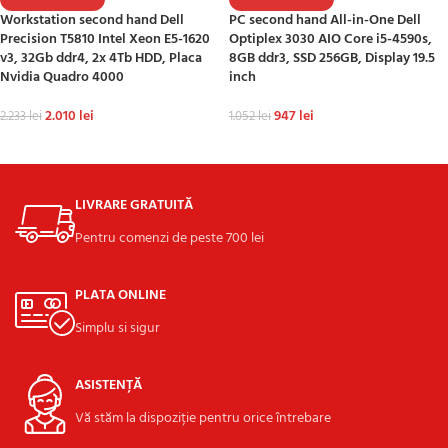
Workstation second hand Dell
PC second hand All-in-One Dell
Precision T5810 Intel Xeon E5-1620
Optiplex 3030 AIO Core i5-4590s,
v3, 32Gb ddr4, 2x 4Tb HDD, Placa
8GB ddr3, SSD 256GB, Display 19.5
Nvidia Quadro 4000
inch
2.010
lei
947
lei
2.233
lei
1.052
lei
ADAUGĂ ÎN COȘ
ADAUGĂ ÎN COȘ
LIVRARE GRATUITĂ
Pentru comenzi de peste 700 lei
PLATA ONLINE
Simplu si sigur
ASISTENȚĂ
Vă stăm la dispoziție pentru orice întrebare