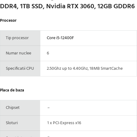
DDR4, 1TB SSD, Nvidia RTX 3060, 12GB GDDR6
Procesor
Tip procesor
Core i5-12400F
Numar nuclee
6
Specificatii CPU
2.50Ghz up to 4.40Ghz, 18MB SmartCache
Placa de baza
Chipset
–
Sloturi
1 x PCI-Express x16