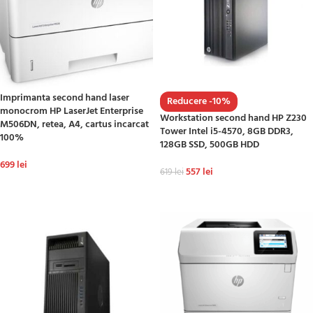
Imprimanta second hand laser
Reducere -10%
monocrom HP LaserJet Enterprise
Workstation second hand HP Z230
M506DN, retea, A4, cartus incarcat
Tower Intel i5-4570, 8GB DDR3,
100%
128GB SSD, 500GB HDD
699
lei
557
lei
619
lei
ADAUGĂ ÎN COȘ
ADAUGĂ ÎN COȘ