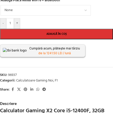
Adauga Placa Retea WIFI 6 + Bluetooth
-
+
ADAUGĂ ÎN COȘ
Cumpără acum, plătește mai târziu
de la 1241.50 LEI / lună
SKU:
96937
Categorii:
Calculatoare Gaming Noi
,
F1
Share:
Descriere
Calculator Gaming X2 Core i5-12400F, 32GB