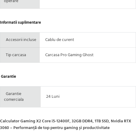
operare
Informatii suplimentare
Accesorii incluse
Cablu de curent
Tip carcasa
Carcasa Pro Gaming Ghost
Garantie
Garantie
24 Luni
comerciala
Calculator Gaming X2 Core i5-12400F, 32GB DDR4, 1TB SSD, Nvidia RTX
3060 – Performanță de top pentru gaming și productivitate