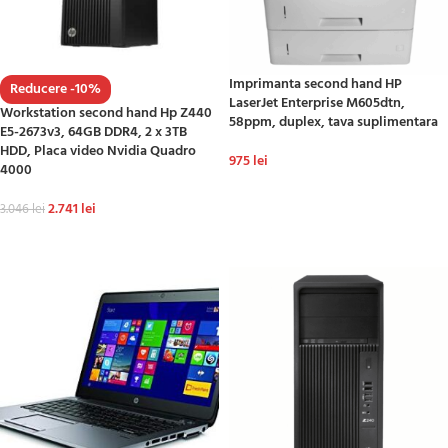
Imprimanta second hand HP
Reducere -10%
LaserJet Enterprise M605dtn,
Workstation second hand Hp Z440
58ppm, duplex, tava suplimentara
E5-2673v3, 64GB DDR4, 2 x 3TB
HDD, Placa video Nvidia Quadro
975
lei
4000
ADAUGĂ ÎN COȘ
2.741
lei
3.046
lei
ADAUGĂ ÎN COȘ