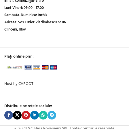
Email:
comenzi@it-sh.ro
Luni-Vineri:
09:00 - 17.00
Sambata-Duminica:
Inchis
Adresa:
Șos Tudor Vladimirescu nr 86
Clinceni, Ilfov
Plăți online prin:
Host by CHROOT
Distribuie pe rețele sociale:
© 2024 S.C. Hera Rovaniemi SRL. Toate drepturile rezervate.