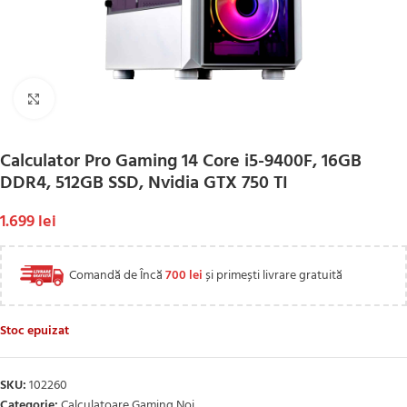
Click to enlarge
Calculator Pro Gaming 14 Core i5-9400F, 16GB
DDR4, 512GB SSD, Nvidia GTX 750 TI
1.699
lei
Comandă de Încă
700
lei
și primești livrare gratuită
Stoc epuizat
SKU:
102260
Categorie:
Calculatoare Gaming Noi