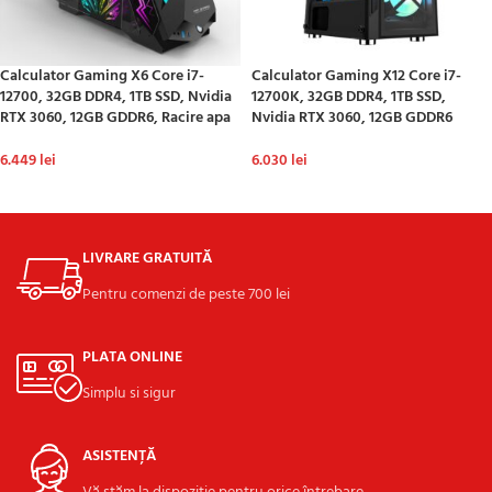
Calculator Gaming X6 Core i7-
Calculator Gaming X12 Core i7-
12700, 32GB DDR4, 1TB SSD, Nvidia
12700K, 32GB DDR4, 1TB SSD,
RTX 3060, 12GB GDDR6, Racire apa
Nvidia RTX 3060, 12GB GDDR6
6.449
lei
6.030
lei
ADAUGĂ ÎN COȘ
ADAUGĂ ÎN COȘ
LIVRARE GRATUITĂ
Pentru comenzi de peste 700 lei
PLATA ONLINE
Simplu si sigur
ASISTENȚĂ