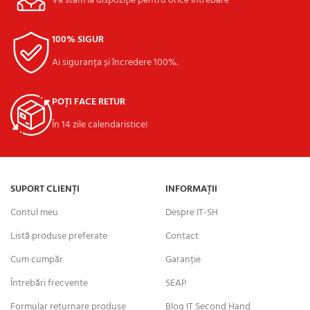
Vă stăm la dispoziție pentru orice întrebare
100% SIGUR
Ai siguranța și încredere 100%.
POȚI FACE RETUR
În 14 zile calendaristice!
SUPORT CLIENȚI
INFORMAȚII
Contul meu
Despre IT-SH
Listă produse preferate
Contact
Cum cumpăr
Garanție
Întrebări frecvente
SEAP
Formular returnare produse
Blog IT Second Hand