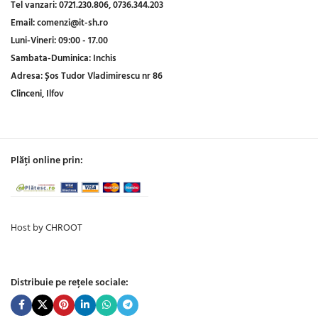
Tel vanzari:
0721.230.806,
0736.344.203
Email:
comenzi@it-sh.ro
Luni-Vineri:
09:00 - 17.00
Sambata-Duminica:
Inchis
Adresa:
Șos Tudor Vladimirescu nr 86
Clinceni, Ilfov
Plăți online prin:
Host by CHROOT
Distribuie pe rețele sociale: