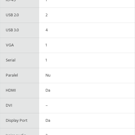
RJ-45
1
USB 2.0
2
USB 3.0
4
VGA
1
Serial
1
Paralel
Nu
HDMI
Da
DVI
–
Display Port
Da