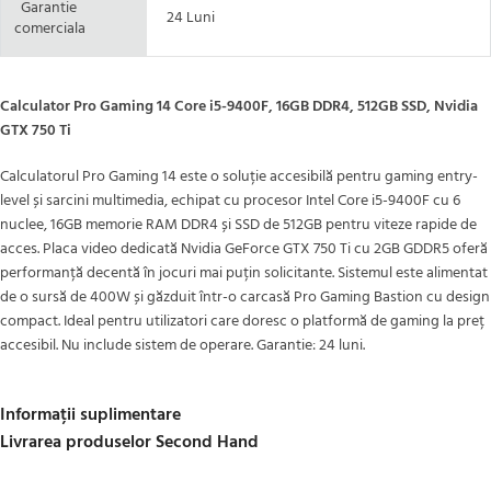
Garantie
24 Luni
comerciala
Calculator Pro Gaming 14 Core i5-9400F, 16GB DDR4, 512GB SSD, Nvidia
GTX 750 Ti
Calculatorul Pro Gaming 14 este o soluție accesibilă pentru gaming entry-
level și sarcini multimedia, echipat cu procesor Intel Core i5-9400F cu 6
nuclee, 16GB memorie RAM DDR4 și SSD de 512GB pentru viteze rapide de
acces. Placa video dedicată Nvidia GeForce GTX 750 Ti cu 2GB GDDR5 oferă
performanță decentă în jocuri mai puțin solicitante. Sistemul este alimentat
de o sursă de 400W și găzduit într-o carcasă Pro Gaming Bastion cu design
compact. Ideal pentru utilizatori care doresc o platformă de gaming la preț
accesibil. Nu include sistem de operare. Garantie: 24 luni.
Informații suplimentare
Livrarea produselor Second Hand