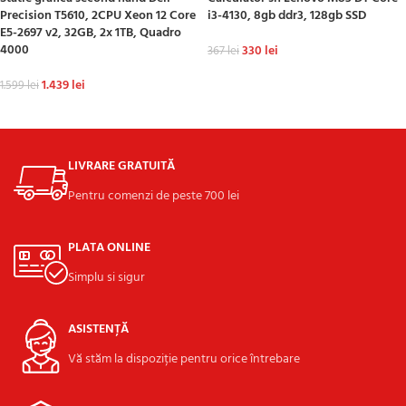
Precision T5610, 2CPU Xeon 12 Core
i3-4130, 8gb ddr3, 128gb SSD
E5-2697 v2, 32GB, 2x 1TB, Quadro
4000
330
lei
367
lei
ADAUGĂ ÎN COȘ
1.439
lei
1.599
lei
ADAUGĂ ÎN COȘ
LIVRARE GRATUITĂ
Pentru comenzi de peste 700 lei
PLATA ONLINE
Simplu si sigur
ASISTENȚĂ
Vă stăm la dispoziție pentru orice întrebare