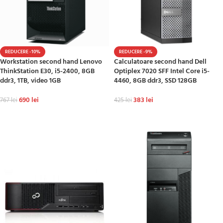
REDUCERE -10%
REDUCERE -9%
Workstation second hand Lenovo
Calculatoare second hand Dell
ThinkStation E30, i5-2400, 8GB
Optiplex 7020 SFF Intel Core i5-
ddr3, 1TB, video 1GB
4460, 8GB ddr3, SSD 128GB
690
lei
383
lei
767
lei
425
lei
ADAUGĂ ÎN COȘ
ADAUGĂ ÎN COȘ