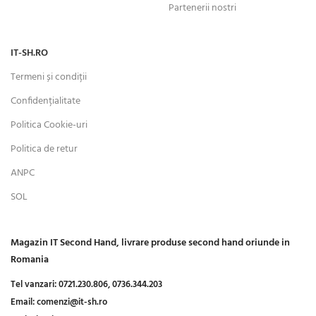
Partenerii nostri
IT-SH.RO
Termeni și condiții
Confidențialitate
Politica Cookie-uri
Politica de retur
ANPC
SOL
Magazin IT Second Hand, livrare produse second hand oriunde in
Romania
Tel vanzari:
0721.230.806,
0736.344.203
Email:
comenzi@it-sh.ro