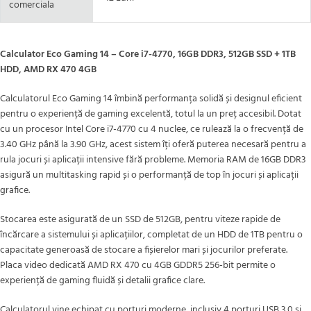
comerciala
Calculator Eco Gaming 14 – Core i7-4770, 16GB DDR3, 512GB SSD + 1TB
HDD, AMD RX 470 4GB
Calculatorul Eco Gaming 14 îmbină performanța solidă și designul eficient
pentru o experiență de gaming excelentă, totul la un preț accesibil. Dotat
cu un procesor Intel Core i7-4770 cu 4 nuclee, ce rulează la o frecvență de
3.40 GHz până la 3.90 GHz, acest sistem îți oferă puterea necesară pentru a
rula jocuri și aplicații intensive fără probleme. Memoria RAM de 16GB DDR3
asigură un multitasking rapid și o performanță de top în jocuri și aplicații
grafice.
Stocarea este asigurată de un SSD de 512GB, pentru viteze rapide de
încărcare a sistemului și aplicațiilor, completat de un HDD de 1TB pentru o
capacitate generoasă de stocare a fișierelor mari și jocurilor preferate.
Placa video dedicată AMD RX 470 cu 4GB GDDR5 256-bit permite o
experiență de gaming fluidă și detalii grafice clare.
Calculatorul vine echipat cu porturi moderne, inclusiv 4 porturi USB 3.0 și