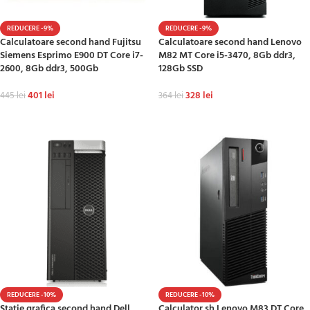
REDUCERE -9%
REDUCERE -9%
Calculatoare second hand Fujitsu
Calculatoare second hand Lenovo
Siemens Esprimo E900 DT Core i7-
M82 MT Core i5-3470, 8Gb ddr3,
2600, 8Gb ddr3, 500Gb
128Gb SSD
401
lei
328
lei
445
lei
364
lei
ADAUGĂ ÎN COȘ
ADAUGĂ ÎN COȘ
REDUCERE -10%
REDUCERE -10%
Statie grafica second hand Dell
Calculator sh Lenovo M83 DT Core