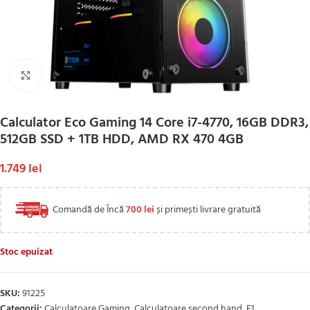
Click to enlarge
Calculator Eco Gaming 14 Core i7-4770, 16GB DDR3,
512GB SSD + 1TB HDD, AMD RX 470 4GB
1.749
lei
Comandă de Încă
700
lei
și primești livrare gratuită
Stoc epuizat
SKU:
91225
Categorii:
Calculatoare Gaming
,
Calculatoare second hand
,
F1