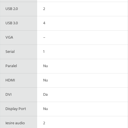
USB 2.0
2
USB 3.0
4
VGA
–
Serial
1
Paralel
Nu
HDMI
Nu
DVI
Da
Display Port
Nu
Iesire audio
2