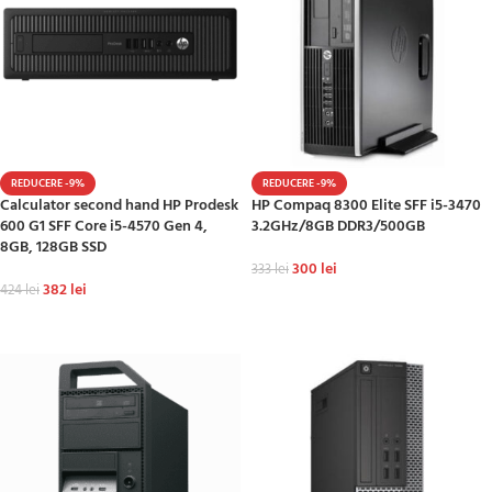
REDUCERE -9%
REDUCERE -9%
Calculator second hand HP Prodesk
HP Compaq 8300 Elite SFF i5-3470
600 G1 SFF Core i5-4570 Gen 4,
3.2GHz/8GB DDR3/500GB
8GB, 128GB SSD
300
lei
333
lei
382
lei
424
lei
ADAUGĂ ÎN COȘ
ADAUGĂ ÎN COȘ