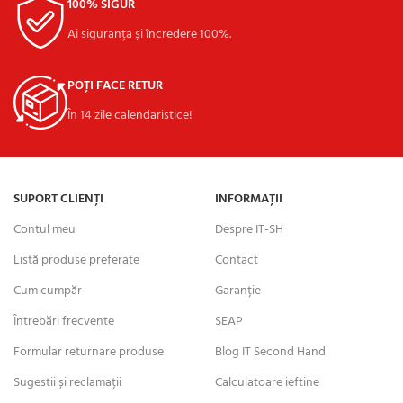
100% SIGUR
Ai siguranța și încredere 100%.
POȚI FACE RETUR
În 14 zile calendaristice!
SUPORT CLIENȚI
INFORMAȚII
Contul meu
Despre IT-SH
Listă produse preferate
Contact
Cum cumpăr
Garanție
Întrebări frecvente
SEAP
Formular returnare produse
Blog IT Second Hand
Sugestii și reclamații
Calculatoare ieftine