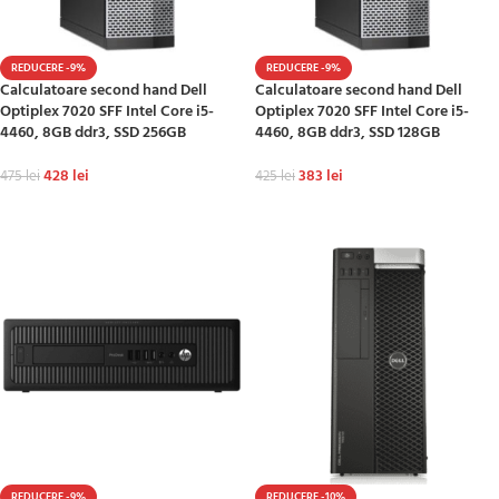
REDUCERE -9%
REDUCERE -9%
Calculatoare second hand Dell
Calculatoare second hand Dell
Optiplex 7020 SFF Intel Core i5-
Optiplex 7020 SFF Intel Core i5-
4460, 8GB ddr3, SSD 256GB
4460, 8GB ddr3, SSD 128GB
428
lei
383
lei
475
lei
425
lei
ADAUGĂ ÎN COȘ
ADAUGĂ ÎN COȘ
REDUCERE -9%
REDUCERE -10%