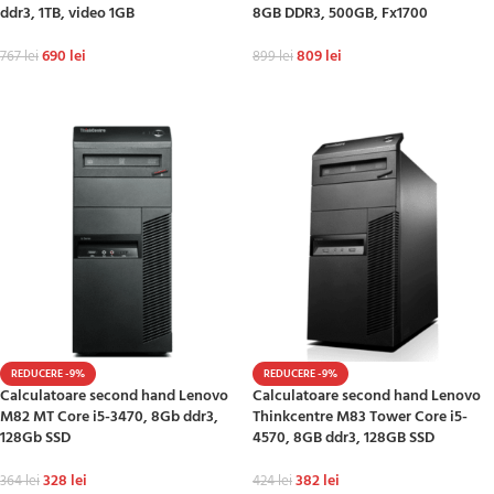
ddr3, 1TB, video 1GB
8GB DDR3, 500GB, Fx1700
690
lei
809
lei
767
lei
899
lei
ADAUGĂ ÎN COȘ
ADAUGĂ ÎN COȘ
REDUCERE -9%
REDUCERE -9%
Calculatoare second hand Lenovo
Calculatoare second hand Lenovo
M82 MT Core i5-3470, 8Gb ddr3,
Thinkcentre M83 Tower Core i5-
128Gb SSD
4570, 8GB ddr3, 128GB SSD
328
lei
382
lei
364
lei
424
lei