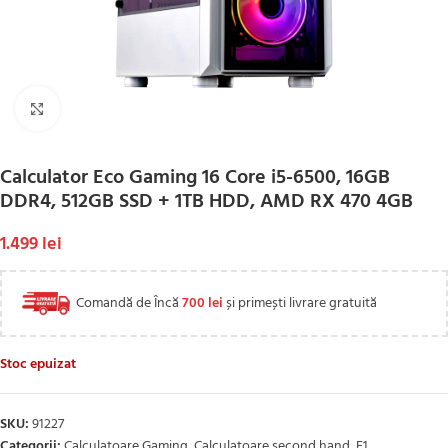
Click to enlarge
Calculator Eco Gaming 16 Core i5-6500, 16GB
DDR4, 512GB SSD + 1TB HDD, AMD RX 470 4GB
1.499
lei
Comandă de Încă
700
lei
și primești livrare gratuită
Stoc epuizat
SKU:
91227
Categorii:
Calculatoare Gaming
,
Calculatoare second hand
,
F1