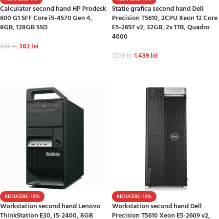
Calculator second hand HP Prodesk
Statie grafica second hand Dell
600 G1 SFF Core i5-4570 Gen 4,
Precision T5610, 2CPU Xeon 12 Core
8GB, 128GB SSD
E5-2697 v2, 32GB, 2x 1TB, Quadro
4000
382
lei
424
lei
1.439
lei
1.599
lei
ADAUGĂ ÎN COȘ
ADAUGĂ ÎN COȘ
REDUCERE -10%
REDUCERE -10%
Workstation second hand Lenovo
Workstation second hand Dell
ThinkStation E30, i5-2400, 8GB
Precision T5610 Xeon E5-2609 v2,