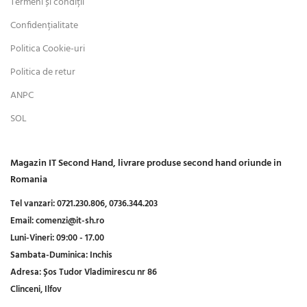
Termeni și condiții
Confidențialitate
Politica Cookie-uri
Politica de retur
ANPC
SOL
Magazin IT Second Hand, livrare produse second hand oriunde in
Romania
Tel vanzari:
0721.230.806,
0736.344.203
Email:
comenzi@it-sh.ro
Luni-Vineri:
09:00 - 17.00
Sambata-Duminica:
Inchis
Adresa:
Șos Tudor Vladimirescu nr 86
Clinceni, Ilfov