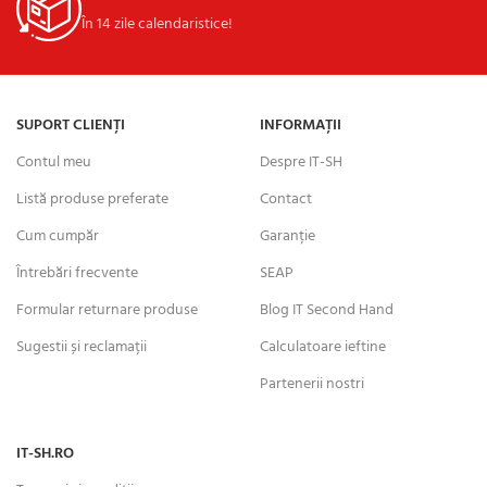
În 14 zile calendaristice!
SUPORT CLIENȚI
INFORMAȚII
Contul meu
Despre IT-SH
Listă produse preferate
Contact
Cum cumpăr
Garanție
Întrebări frecvente
SEAP
Formular returnare produse
Blog IT Second Hand
Sugestii și reclamații
Calculatoare ieftine
Partenerii nostri
IT-SH.RO