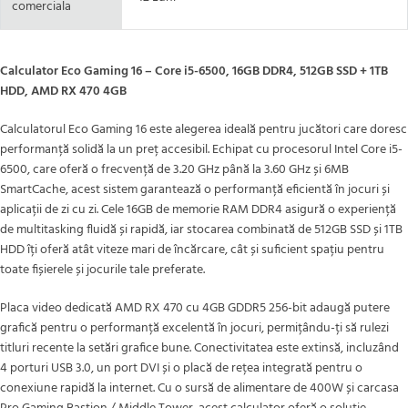
comerciala
Calculator Eco Gaming 16 – Core i5-6500, 16GB DDR4, 512GB SSD + 1TB
HDD, AMD RX 470 4GB
Calculatorul Eco Gaming 16 este alegerea ideală pentru jucători care doresc
performanță solidă la un preț accesibil. Echipat cu procesorul Intel Core i5-
6500, care oferă o frecvență de 3.20 GHz până la 3.60 GHz și 6MB
SmartCache, acest sistem garantează o performanță eficientă în jocuri și
aplicații de zi cu zi. Cele 16GB de memorie RAM DDR4 asigură o experiență
de multitasking fluidă și rapidă, iar stocarea combinată de 512GB SSD și 1TB
HDD îți oferă atât viteze mari de încărcare, cât și suficient spațiu pentru
toate fișierele și jocurile tale preferate.
Placa video dedicată AMD RX 470 cu 4GB GDDR5 256-bit adaugă putere
grafică pentru o performanță excelentă în jocuri, permițându-ți să rulezi
titluri recente la setări grafice bune. Conectivitatea este extinsă, incluzând
4 porturi USB 3.0, un port DVI și o placă de rețea integrată pentru o
conexiune rapidă la internet. Cu o sursă de alimentare de 400W și carcasa