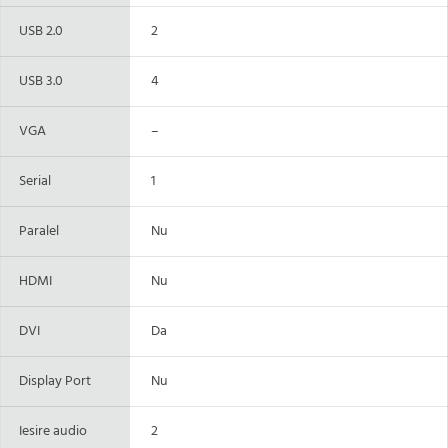
USB 2.0
2
USB 3.0
4
VGA
–
Serial
1
Paralel
Nu
HDMI
Nu
DVI
Da
Display Port
Nu
Iesire audio
2