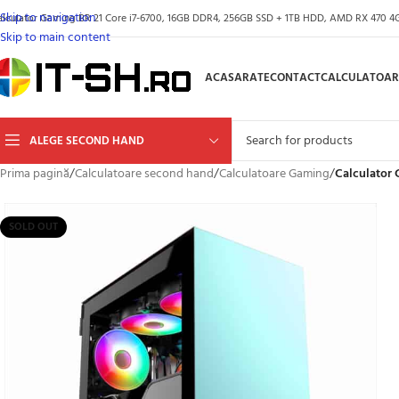
Skip to navigation
alculator Gaming BR 21 Core i7-6700, 16GB DDR4, 256GB SSD + 1TB HDD, AMD RX 470 4GB
Skip to main content
ACASA
RATE
CONTACT
CALCULATOAR
ALEGE SECOND HAND
Prima pagină
/
Calculatoare second hand
/
Calculatoare Gaming
/
Calculator
SOLD OUT