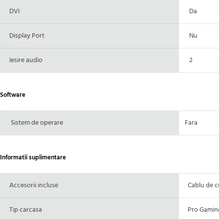
DVI
Da
Display Port
Nu
Iesire audio
2
Software
Sistem de operare
Fara
Informatii suplimentare
Accesorii incluse
Cablu de c
Tip carcasa
Pro Gaming