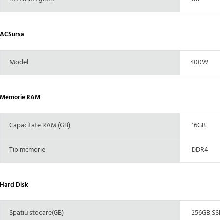
ACSursa
Model
400W
Memorie RAM
Capacitate RAM (GB)
16GB
Tip memorie
DDR4
Hard Disk
Spatiu stocare(GB)
256GB SSD