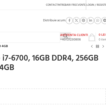
CONTACT
INTREBARI FRECVENTE
LOGIN / REGIST
Distribuie acum:
0
LEI
ASISTENTA CLIENTI
+40721230806
0
ite
70 4GB
e i7-6700, 16GB DDR4, 256GB
 4GB