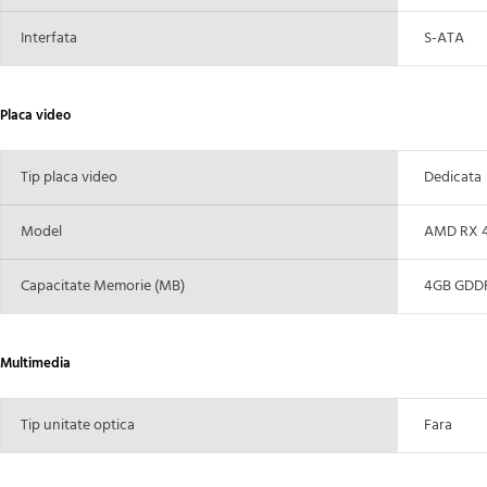
Interfata
S-ATA
Placa video
Tip placa video
Dedicata
Model
AMD RX 4
Capacitate Memorie (MB)
4GB GDDR5
Multimedia
Tip unitate optica
Fara