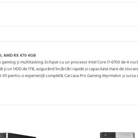
DD, AMD RX 470 4GB
 gaming și multitasking. Echipat cu un procesor Intel Core i7-6700 de 4 nuc
56GB și un HDD de 1TB, asigurând încărcări rapide și capacitate mare de sto
 și RJ-45 pentru o experiență completă. Carcasa Pro Gaming Myrmidon și sursa 