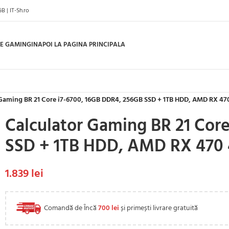
 | IT-Sh.ro
E GAMING
INAPOI LA PAGINA PRINCIPALA
 Gaming BR 21 Core i7-6700, 16GB DDR4, 256GB SSD + 1TB HDD, AMD RX 4
Calculator Gaming BR 21 Cor
SSD + 1TB HDD, AMD RX 470
1.839
lei
Comandă de Încă
700
lei
și primești livrare gratuită