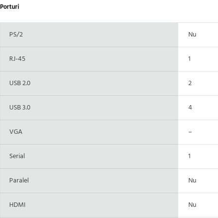
Porturi
PS/2
Nu
RJ-45
1
USB 2.0
2
USB 3.0
4
VGA
–
Serial
1
Paralel
Nu
HDMI
Nu