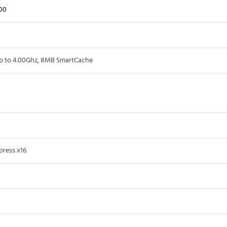
00
 to 4.00Ghz, 8MB SmartCache
press x16