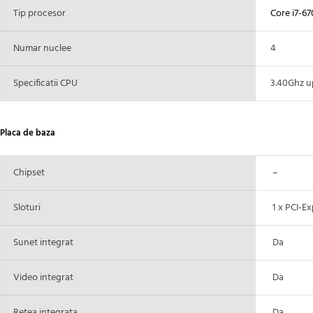
Tip procesor
Core i7-67
Numar nuclee
4
Specificatii CPU
3.40Ghz up
Placa de baza
Chipset
–
Sloturi
1 x PCI-Ex
Sunet integrat
Da
Video integrat
Da
Retea integrata
Da