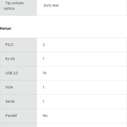
Tip unitate
DVD-RW
optica
Porturi
PS/2
2
RJ-45
1
USB 2.0
10
VGA
1
Serial
1
Paralel
Nu