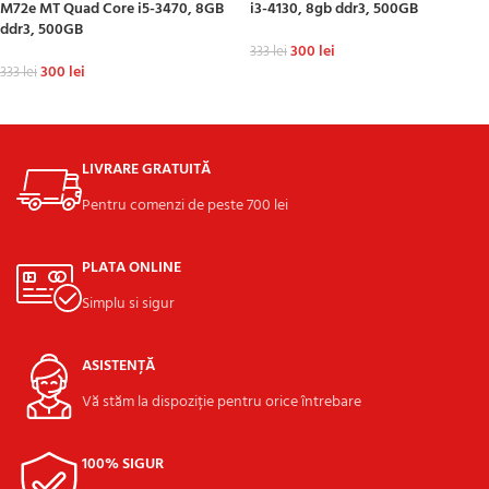
M72e MT Quad Core i5-3470, 8GB
i3-4130, 8gb ddr3, 500GB
ddr3, 500GB
300
lei
333
lei
300
lei
333
lei
ADAUGĂ ÎN COȘ
ADAUGĂ ÎN COȘ
LIVRARE GRATUITĂ
Pentru comenzi de peste 700 lei
PLATA ONLINE
Simplu si sigur
ASISTENȚĂ
Vă stăm la dispoziție pentru orice întrebare
100% SIGUR