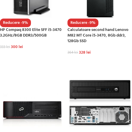
Reducere -9%
Reducere -9%
HP Compaq 8300 Elite SFF i5-3470
Calculatoare second hand Lenovo
3.2GHz/8GB DDR3/500GB
M82 MT Core i5-3470, 8Gb ddr3,
128Gb SSD
300
lei
333
lei
328
lei
364
lei
ADAUGĂ ÎN COȘ
ADAUGĂ ÎN COȘ