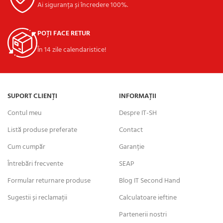
Ai siguranța și încredere 100%.
POȚI FACE RETUR
În 14 zile calendaristice!
SUPORT CLIENȚI
INFORMAȚII
Contul meu
Despre IT-SH
Listă produse preferate
Contact
Cum cumpăr
Garanție
Întrebări frecvente
SEAP
Formular returnare produse
Blog IT Second Hand
Sugestii și reclamații
Calculatoare ieftine
Partenerii nostri