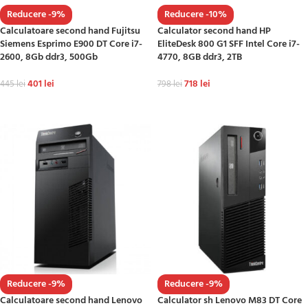
Reducere -9%
Reducere -10%
Calculatoare second hand Fujitsu
Calculator second hand HP
Siemens Esprimo E900 DT Core i7-
EliteDesk 800 G1 SFF Intel Core i7-
2600, 8Gb ddr3, 500Gb
4770, 8GB ddr3, 2TB
401
lei
718
lei
445
lei
798
lei
ADAUGĂ ÎN COȘ
ADAUGĂ ÎN COȘ
Reducere -9%
Reducere -9%
Calculatoare second hand Lenovo
Calculator sh Lenovo M83 DT Core