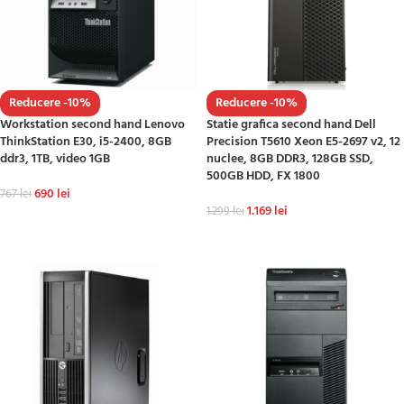
Reducere -10%
Reducere -10%
Workstation second hand Lenovo
Statie grafica second hand Dell
ThinkStation E30, i5-2400, 8GB
Precision T5610 Xeon E5-2697 v2, 12
ddr3, 1TB, video 1GB
nuclee, 8GB DDR3, 128GB SSD,
500GB HDD, FX 1800
690
lei
767
lei
1.169
lei
1.299
lei
ADAUGĂ ÎN COȘ
ADAUGĂ ÎN COȘ