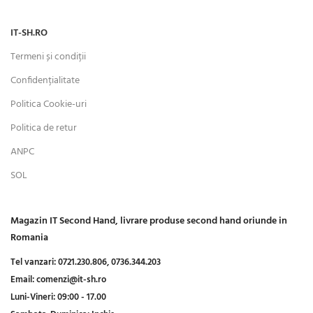
IT-SH.RO
Termeni și condiții
Confidențialitate
Politica Cookie-uri
Politica de retur
ANPC
SOL
Magazin IT Second Hand, livrare produse second hand oriunde in
Romania
Tel vanzari:
0721.230.806,
0736.344.203
Email:
comenzi@it-sh.ro
Luni-Vineri:
09:00 - 17.00