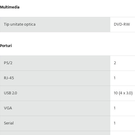
Multimedia
Tip unitate optica
DVD-RW
Porturi
PS/2
2
RJ-45
1
USB 2.0
10 (4 x 3.0)
VGA
1
Serial
1