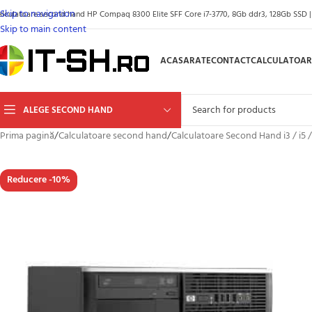
Skip to navigation
alculatoare second hand HP Compaq 8300 Elite SFF Core i7-3770, 8Gb ddr3, 128Gb SSD | 
Skip to main content
ACASA
RATE
CONTACT
CALCULATOAR
ALEGE SECOND HAND
Prima pagină
/
Calculatoare second hand
/
Calculatoare Second Hand i3 / i5 /
Reducere -10%