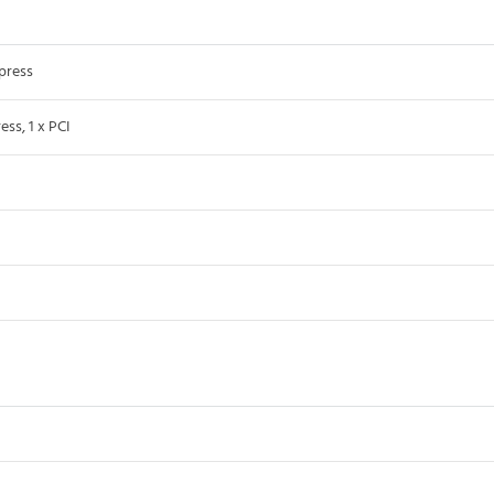
xpress
ess, 1 x PCI