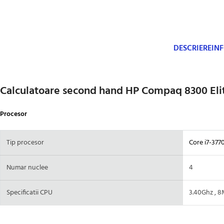
DESCRIERE
IN
Calculatoare second hand HP Compaq 8300 Elit
Procesor
Tip procesor
Core i7-377
Numar nuclee
4
Specificatii CPU
3.40Ghz , 