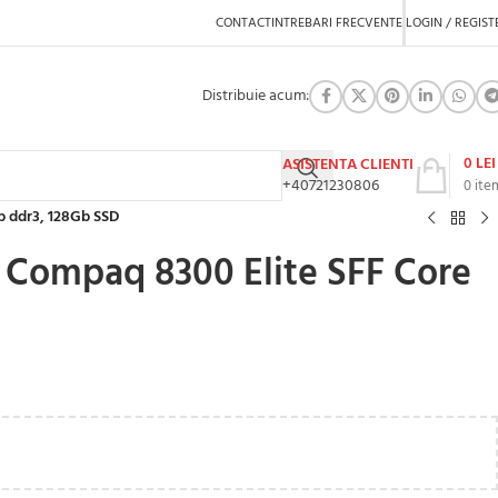
CONTACT
INTREBARI FRECVENTE
LOGIN / REGIST
Distribuie acum:
0
LEI
ASISTENTA CLIENTI
+40721230806
0
ite
b ddr3, 128Gb SSD
 Compaq 8300 Elite SFF Core