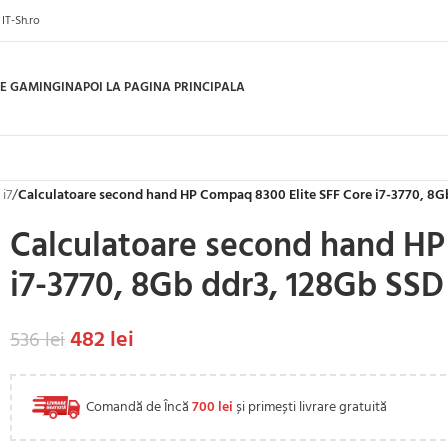
IT-Sh.ro
E GAMING
INAPOI LA PAGINA PRINCIPALA
 i7
/
Calculatoare second hand HP Compaq 8300 Elite SFF Core i7-3770, 8G
Calculatoare second hand HP
i7-3770, 8Gb ddr3, 128Gb SSD
482
lei
536
lei
Comandă de Încă
700
lei
și primești livrare gratuită