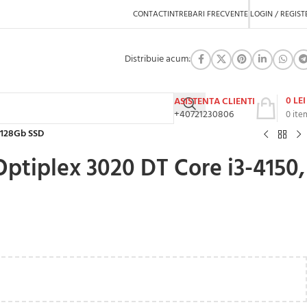
CONTACT
INTREBARI FRECVENTE
LOGIN / REGIST
Distribuie acum:
0
LEI
ASISTENTA CLIENTI
+40721230806
0
ite
, 128Gb SSD
Optiplex 3020 DT Core i3-4150,