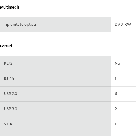
Multimedia
Tip unitate optica
DVD-RW
Porturi
PS/2
Nu
RJ-45
1
USB 2.0
6
USB 3.0
2
VGA
1