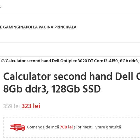
o
E GAMING
INAPOI LA PAGINA PRINCIPALA
 i7
/
Calculator second hand Dell Optiplex 3020 DT Core i3-4150, 8Gb ddr3
Calculator second hand Dell 
8Gb ddr3, 128Gb SSD
323
lei
359
lei
Comandă de Încă
700
lei
și primești livrare gratuită