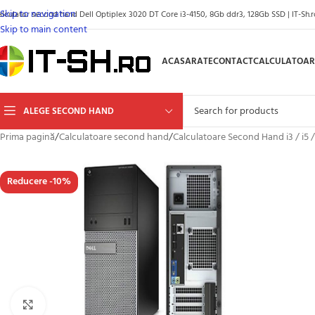
Skip to navigation
alculator second hand Dell Optiplex 3020 DT Core i3-4150, 8Gb ddr3, 128Gb SSD | IT-Sh.r
Skip to main content
ACASA
RATE
CONTACT
CALCULATOAR
ALEGE SECOND HAND
Prima pagină
/
Calculatoare second hand
/
Calculatoare Second Hand i3 / i5 /
Reducere -10%
Click to enlarge