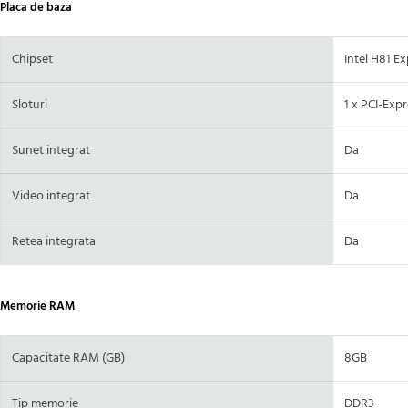
Placa de baza
Chipset
Intel H81 E
Sloturi
1 x PCI-Expr
Sunet integrat
Da
Video integrat
Da
Retea integrata
Da
Memorie RAM
Capacitate RAM (GB)
8GB
Tip memorie
DDR3