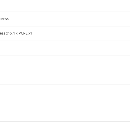
xpress
ess x16, 1 x PCI-E x1