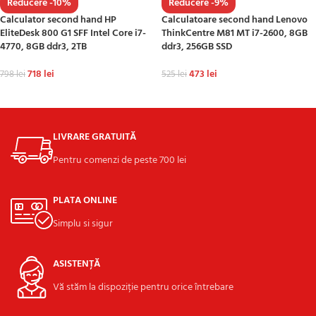
Reducere -10%
Reducere -9%
Calculator second hand HP
Calculatoare second hand Lenovo
EliteDesk 800 G1 SFF Intel Core i7-
ThinkCentre M81 MT i7-2600, 8GB
4770, 8GB ddr3, 2TB
ddr3, 256GB SSD
718
lei
473
lei
798
lei
525
lei
ADAUGĂ ÎN COȘ
ADAUGĂ ÎN COȘ
LIVRARE GRATUITĂ
Pentru comenzi de peste 700 lei
PLATA ONLINE
Simplu si sigur
ASISTENȚĂ
Vă stăm la dispoziție pentru orice întrebare