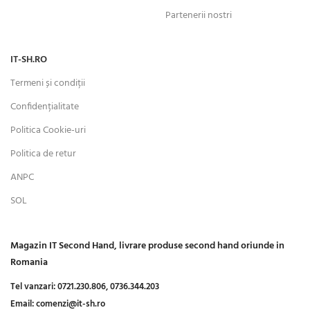
Partenerii nostri
IT-SH.RO
Termeni și condiții
Confidențialitate
Politica Cookie-uri
Politica de retur
ANPC
SOL
Magazin IT Second Hand, livrare produse second hand oriunde in
Romania
Tel vanzari:
0721.230.806,
0736.344.203
Email:
comenzi@it-sh.ro