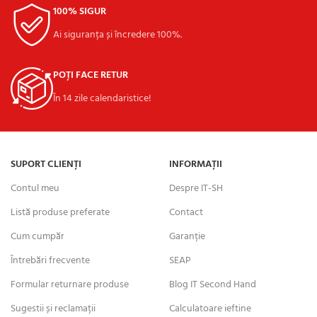
100% SIGUR
Ai siguranța și încredere 100%.
POȚI FACE RETUR
În 14 zile calendaristice!
SUPORT CLIENȚI
INFORMAȚII
Contul meu
Despre IT-SH
Listă produse preferate
Contact
Cum cumpăr
Garanție
Întrebări frecvente
SEAP
Formular returnare produse
Blog IT Second Hand
Sugestii și reclamații
Calculatoare ieftine