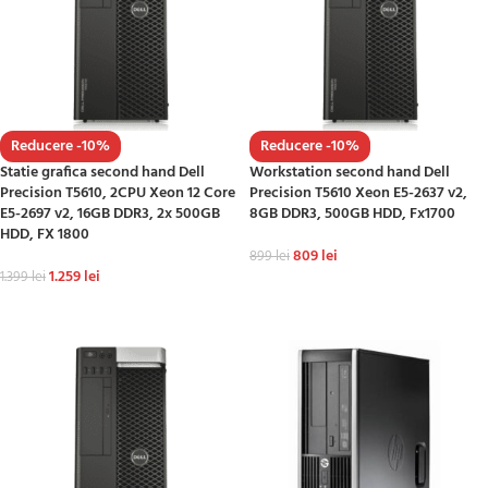
Reducere -10%
Reducere -10%
Statie grafica second hand Dell
Workstation second hand Dell
Precision T5610, 2CPU Xeon 12 Core
Precision T5610 Xeon E5-2637 v2,
E5-2697 v2, 16GB DDR3, 2x 500GB
8GB DDR3, 500GB HDD, Fx1700
HDD, FX 1800
809
lei
899
lei
1.259
lei
1.399
lei
ADAUGĂ ÎN COȘ
ADAUGĂ ÎN COȘ