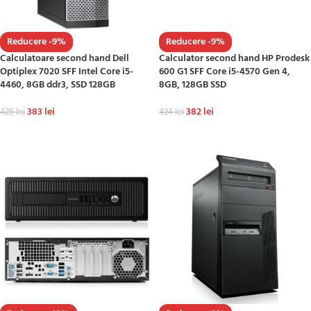
Reducere -9%
Reducere -9%
Calculatoare second hand Dell
Calculator second hand HP Prodesk
Optiplex 7020 SFF Intel Core i5-
600 G1 SFF Core i5-4570 Gen 4,
4460, 8GB ddr3, SSD 128GB
8GB, 128GB SSD
383
lei
382
lei
425
lei
424
lei
ADAUGĂ ÎN COȘ
ADAUGĂ ÎN COȘ