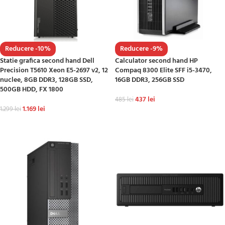
Reducere -10%
Reducere -9%
Statie grafica second hand Dell
Calculator second hand HP
Precision T5610 Xeon E5-2697 v2, 12
Compaq 8300 Elite SFF i5-3470,
nuclee, 8GB DDR3, 128GB SSD,
16GB DDR3, 256GB SSD
500GB HDD, FX 1800
437
lei
485
lei
1.169
lei
1.299
lei
ADAUGĂ ÎN COȘ
ADAUGĂ ÎN COȘ