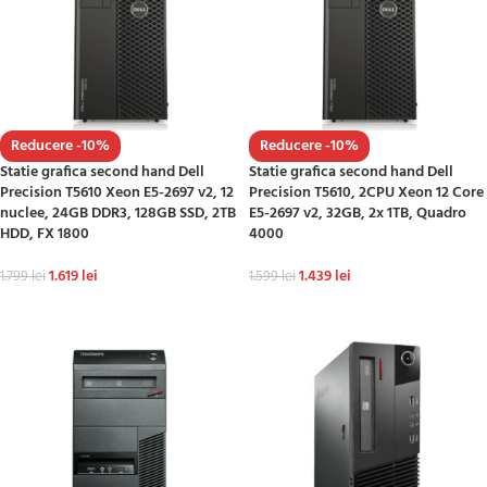
Reducere -10%
Reducere -10%
Statie grafica second hand Dell
Statie grafica second hand Dell
Precision T5610 Xeon E5-2697 v2, 12
Precision T5610, 2CPU Xeon 12 Core
nuclee, 24GB DDR3, 128GB SSD, 2TB
E5-2697 v2, 32GB, 2x 1TB, Quadro
HDD, FX 1800
4000
1.619
lei
1.439
lei
1.799
lei
1.599
lei
ADAUGĂ ÎN COȘ
ADAUGĂ ÎN COȘ