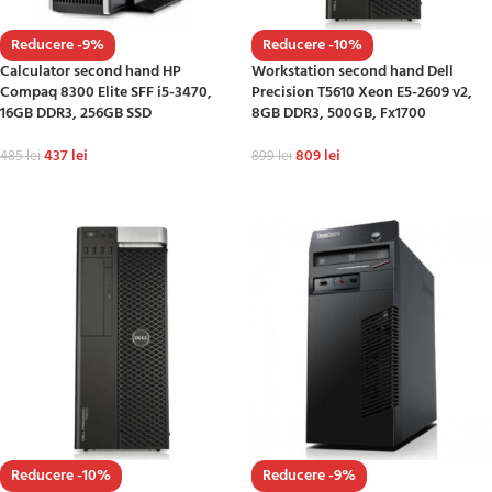
Reducere -9%
Reducere -10%
Calculator second hand HP
Workstation second hand Dell
Compaq 8300 Elite SFF i5-3470,
Precision T5610 Xeon E5-2609 v2,
16GB DDR3, 256GB SSD
8GB DDR3, 500GB, Fx1700
437
lei
809
lei
485
lei
899
lei
ADAUGĂ ÎN COȘ
ADAUGĂ ÎN COȘ
Reducere -10%
Reducere -9%