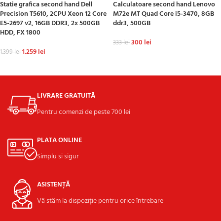
Statie grafica second hand Dell
Calculatoare second hand Lenovo
Precision T5610, 2CPU Xeon 12 Core
M72e MT Quad Core i5-3470, 8GB
E5-2697 v2, 16GB DDR3, 2x 500GB
ddr3, 500GB
HDD, FX 1800
300
lei
333
lei
1.259
lei
1.399
lei
ADAUGĂ ÎN COȘ
ADAUGĂ ÎN COȘ
LIVRARE GRATUITĂ
Pentru comenzi de peste 700 lei
PLATA ONLINE
Simplu si sigur
ASISTENȚĂ
Vă stăm la dispoziție pentru orice întrebare