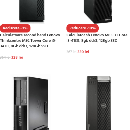
Reducere -9%
Reducere -10%
Calculatoare second hand Lenovo
Calculator sh Lenovo M83 DT Core
Thinkcentre M92 Tower Core i5-
i3-4130, 8gb ddr3, 128gb SSD
3470, 8Gb ddr3, 128Gb SSD
330
lei
367
lei
328
lei
364
lei
ADAUGĂ ÎN COȘ
ADAUGĂ ÎN COȘ