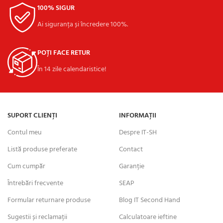
100% SIGUR
Ai siguranța și încredere 100%.
POȚI FACE RETUR
În 14 zile calendaristice!
SUPORT CLIENȚI
INFORMAȚII
Contul meu
Despre IT-SH
Listă produse preferate
Contact
Cum cumpăr
Garanție
Întrebări frecvente
SEAP
Formular returnare produse
Blog IT Second Hand
Sugestii și reclamații
Calculatoare ieftine