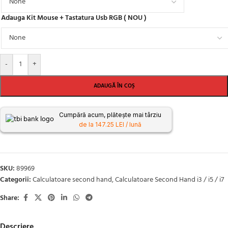
Adauga Kit Mouse + Tastatura Usb RGB ( NOU )
-
+
ADAUGĂ ÎN COȘ
Cumpără acum, plătește mai târziu
de la 147.25 LEI / lună
SKU:
89969
Categorii:
Calculatoare second hand
,
Calculatoare Second Hand i3 / i5 / i7
Share:
Descriere