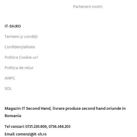
Partenerii nostri
IT-SH.RO
Termeni și condiții
Confidențialitate
Politica Cookie-uri
Politica de retur
ANPC
SOL
Magazin IT Second Hand, livrare produse second hand oriunde in
Romania
Tel vanzari:
0721.230.806,
0736.344.203
Email:
comenzi@it-sh.ro