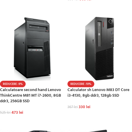
ADAUGĂ ÎN COȘ
ADAUGĂ ÎN COȘ
REDUCERE -9%
REDUCERE -10%
Calculatoare second hand Lenovo
Calculator sh Lenovo M83 DT Core
ThinkCentre M81 MT i7-2600, 8GB
i3-4130, 8gb ddr3, 128gb SSD
ddr3, 256GB SSD
330
lei
367
lei
473
lei
525
lei
ADAUGĂ ÎN COȘ
ADAUGĂ ÎN COȘ