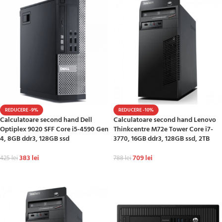
REDUCERE -9%
REDUCERE -10%
Calculatoare second hand Dell
Calculatoare second hand Lenovo
Optiplex 9020 SFF Core i5-4590 Gen
Thinkcentre M72e Tower Core i7-
4, 8GB ddr3, 128GB ssd
3770, 16GB ddr3, 128GB ssd, 2TB
383
lei
709
lei
425
lei
788
lei
ADAUGĂ ÎN COȘ
ADAUGĂ ÎN COȘ