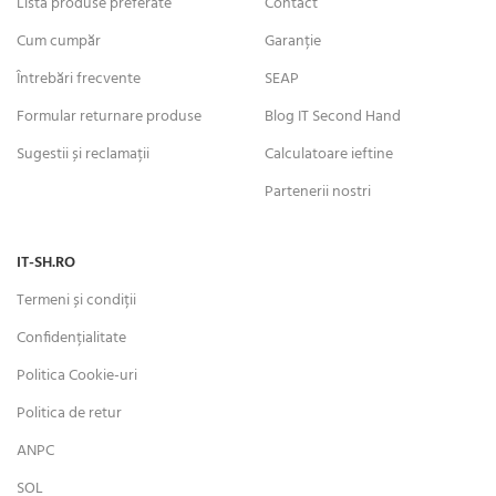
Listă produse preferate
Contact
Cum cumpăr
Garanție
Întrebări frecvente
SEAP
Formular returnare produse
Blog IT Second Hand
Sugestii și reclamații
Calculatoare ieftine
Partenerii nostri
IT-SH.RO
Termeni și condiții
Confidențialitate
Politica Cookie-uri
Politica de retur
ANPC
SOL