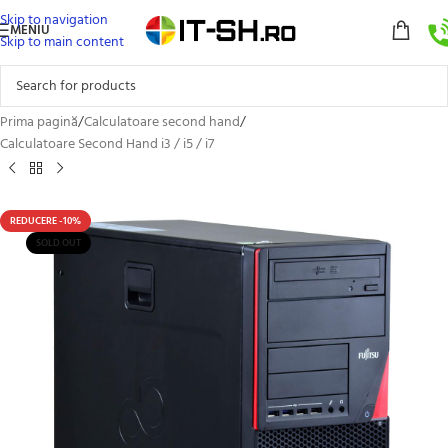
Skip to navigation
MENIU
Skip to main content
Prima pagină
/
Calculatoare second hand
/
Calculatoare Second Hand i3 / i5 / i7
REDUCERE -10%
SOLD OUT