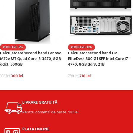
REDUCERE -9%
REDUCERE -10%
Calculatoare second hand Lenovo
Calculator second hand HP
M72e MT Quad Core i5-3470, 8GB
EliteDesk 800 G1 SFF Intel Core i7-
ddr3, 500GB
4770, 8GB ddr3, 2TB
300
lei
718
lei
333
lei
798
lei
ADAUGĂ ÎN COȘ
ADAUGĂ ÎN COȘ
LIVRARE GRATUITĂ
Pentru comenzi de peste 700 lei
PLATA ONLINE