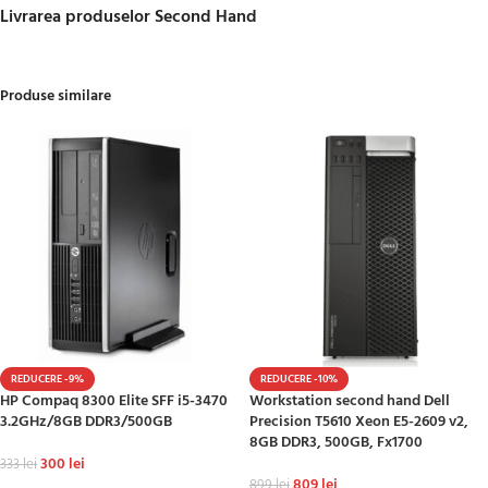
Livrarea produselor Second Hand
Produse similare
REDUCERE -9%
REDUCERE -10%
HP Compaq 8300 Elite SFF i5-3470
Workstation second hand Dell
3.2GHz/8GB DDR3/500GB
Precision T5610 Xeon E5-2609 v2,
8GB DDR3, 500GB, Fx1700
300
lei
333
lei
809
lei
899
lei