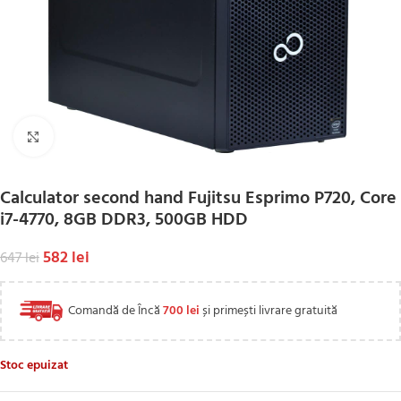
Click to enlarge
Calculator second hand Fujitsu Esprimo P720, Core
i7-4770, 8GB DDR3, 500GB HDD
582
lei
647
lei
Comandă de Încă
700
lei
și primești livrare gratuită
Stoc epuizat