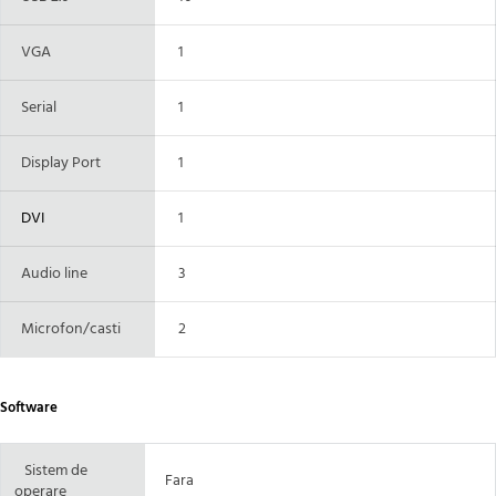
VGA
1
Serial
1
Display Port
1
DVI
1
Audio line
3
Microfon/casti
2
Software
Sistem de
Fara
operare