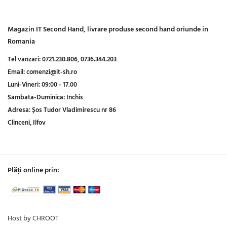
Magazin IT Second Hand, livrare produse second hand oriunde in
Romania
Tel vanzari:
0721.230.806,
0736.344.203
Email:
comenzi@it-sh.ro
Luni-Vineri:
09:00 - 17.00
Sambata-Duminica:
Inchis
Adresa:
Șos Tudor Vladimirescu nr 86
Clinceni, Ilfov
Plăți online prin:
Host by CHROOT