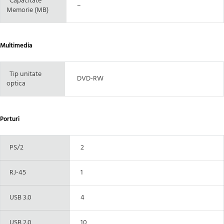
Capacitate
–
Memorie (MB)
Multimedia
Tip unitate
DVD-RW
optica
Porturi
PS/2
2
RJ-45
1
USB 3.0
4
USB 2.0
10