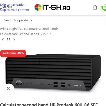
Skip to navigation
MENIU
Skip to main content
Prima pagină
/
Calculatoare second hand
/
Calculatoare Second Hand i3 / i5 / i7
Reducere -10%
Click to enlarge
Calculator second hand HP Prodesk 600 G6 SFF