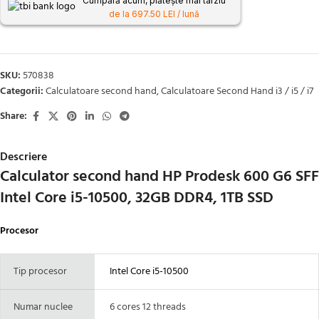
Cumpără acum, plătește mai târziu
de la 697.50 LEI / lună
SKU:
570838
Categorii:
Calculatoare second hand
,
Calculatoare Second Hand i3 / i5 / i7
Share:
Descriere
Calculator second hand HP Prodesk 600 G6 SFF
Intel Core i5-10500, 32GB DDR4, 1TB SSD
Procesor
Tip procesor
Intel Core i5-10500
Numar nuclee
6 cores 12 threads