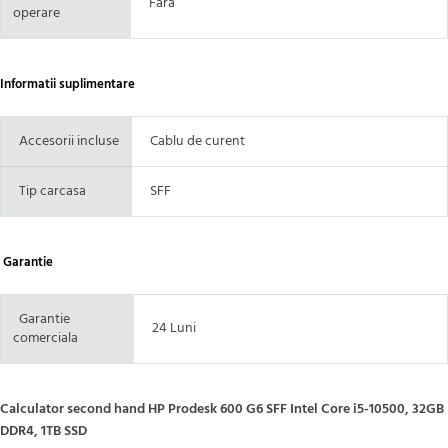
Fara
operare
Informatii suplimentare
Accesorii incluse
Cablu de curent
Tip carcasa
SFF
Garantie
Garantie
24 Luni
comerciala
Calculator second hand HP Prodesk 600 G6 SFF Intel Core i5-10500, 32GB
DDR4, 1TB SSD