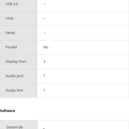
USB 2.0
–
VGA
–
Serial
–
Paralel
Nu
Display Port
2
Audio jack
1
Audio line
1
Software
Sistem de