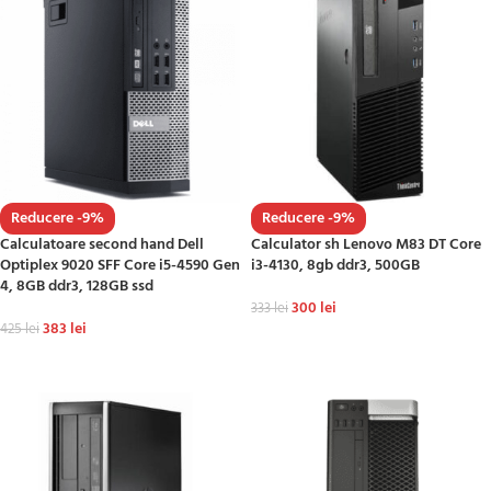
Reducere -9%
Reducere -9%
Calculatoare second hand Dell
Calculator sh Lenovo M83 DT Core
Optiplex 9020 SFF Core i5-4590 Gen
i3-4130, 8gb ddr3, 500GB
4, 8GB ddr3, 128GB ssd
300
lei
333
lei
383
lei
425
lei
ADAUGĂ ÎN COȘ
ADAUGĂ ÎN COȘ