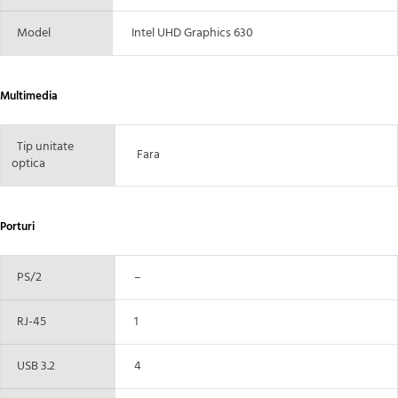
Model
Intel UHD Graphics 630
Multimedia
Tip unitate
Fara
optica
Porturi
PS/2
–
RJ-45
1
USB 3.2
4