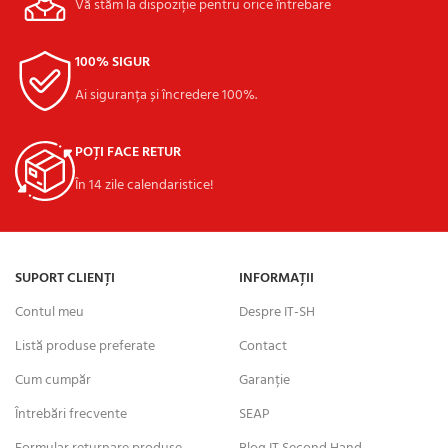
Vă stăm la dispoziție pentru orice întrebare
100% SIGUR
Ai siguranța și încredere 100%.
POȚI FACE RETUR
În 14 zile calendaristice!
SUPORT CLIENȚI
INFORMAȚII
Contul meu
Despre IT-SH
Listă produse preferate
Contact
Cum cumpăr
Garanție
Întrebări frecvente
SEAP