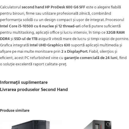
Calculatorul
second hand HP ProDesk 600 G6 SFF
este o alegere fiabilă
pentru birouri, firme sau utilizare profesională zilnică, combinând
performanța solidă cu un design compact și ușor de integrat. Procesorul
Intel Core i5-10500 cu 6 nuclee și 12 thread-uri
oferă putere suficientă
pentru multitasking, aplicații office și lucru intensiv, în timp ce
32GB RAM
DDR4
și
SSD-ul de 1TB
asigură viteză mare de lucru și timpi rapizi de pornire.
Grafica integrată
Intel UHD Graphics 630
suportă aplicații multimedia și
afișare pe mai multe monitoare prin
2 x DisplayPort
. Fiabil, silențios și
eficient, acest PC refurbished vine cu
garanție comercială de 24 luni
, fiind
o soluție excelentă raport calitate-preț.
Informații suplimentare
Livrarea produselor Second Hand
Produse similare