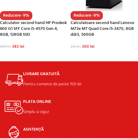
Reducere -9%
Reducere -9%
Calculator second hand HP Prodesk
Calculatoare second hand Lenovo
600 G1 SFF Core i5-4570 Gen 4,
M72e MT Quad Core i5-3470, 8GB
8GB, 128GB SSD
ddr3, 500GB
382
lei
300
lei
424
lei
333
lei
ADAUGĂ ÎN COȘ
ADAUGĂ ÎN COȘ
LIVRARE GRATUITĂ
Pentru comenzi de peste 700 lei
PLATA ONLINE
Simplu si sigur
ASISTENȚĂ