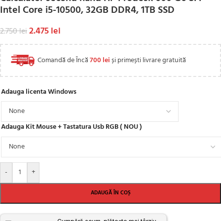
Intel Core i5-10500, 32GB DDR4, 1TB SSD
2.475
lei
2.750
lei
Comandă de Încă
700
lei
și primești livrare gratuită
Adauga licenta Windows
Adauga Kit Mouse + Tastatura Usb RGB ( NOU )
-
+
ADAUGĂ ÎN COȘ