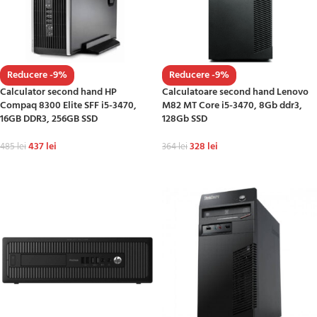
Reducere -9%
Reducere -9%
Calculator second hand HP
Calculatoare second hand Lenovo
Compaq 8300 Elite SFF i5-3470,
M82 MT Core i5-3470, 8Gb ddr3,
16GB DDR3, 256GB SSD
128Gb SSD
437
lei
328
lei
485
lei
364
lei
ADAUGĂ ÎN COȘ
ADAUGĂ ÎN COȘ