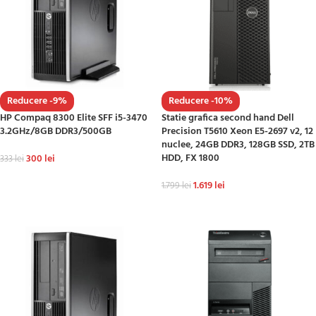
Reducere -9%
Reducere -10%
HP Compaq 8300 Elite SFF i5-3470
Statie grafica second hand Dell
3.2GHz/8GB DDR3/500GB
Precision T5610 Xeon E5-2697 v2, 12
nuclee, 24GB DDR3, 128GB SSD, 2TB
HDD, FX 1800
300
lei
333
lei
ADAUGĂ ÎN COȘ
1.619
lei
1.799
lei
ADAUGĂ ÎN COȘ