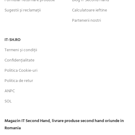
Formular returnare produse
Blog IT Second Hand
Sugestii și reclamații
Calculatoare ieftine
Partenerii nostri
IT-SH.RO
Termeni și condiții
Confidențialitate
Politica Cookie-uri
Politica de retur
ANPC
SOL
Magazin IT Second Hand, livrare produse second hand oriunde in
Romania