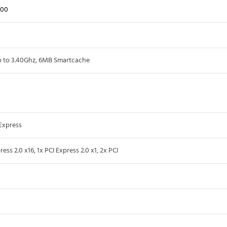
400
 to 3.40Ghz, 6MB Smartcache
Express
ss 2.0 x16, 1x PCI Express 2.0 x1, 2x PCI