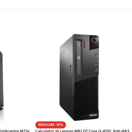
REDUCERE -10%
Thinkcentre M72e
Calculator sh Lenovo M83 DT Core i3-4130, 8gb ddr3,