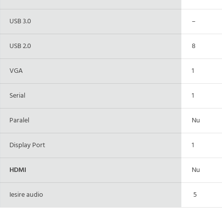
USB 3.0
–
USB 2.0
8
VGA
1
Serial
1
Paralel
Nu
Display Port
1
HDMI
Nu
Iesire audio
5