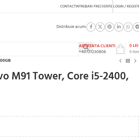
CONTACT
INTREBARI FRECVENTE
LOGIN / REGIST
Distribuie acum:
0
LEI
ASISTENTA CLIENTI
+40721230806
0
ite
 500GB
vo M91 Tower, Core i5-2400,