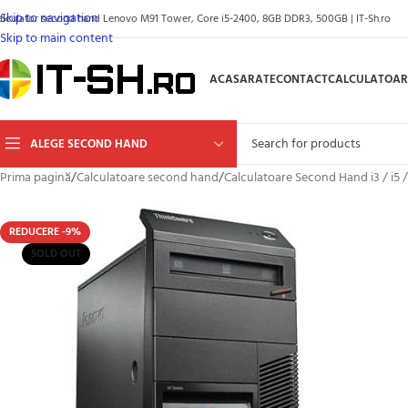
Skip to navigation
alculator second hand Lenovo M91 Tower, Core i5-2400, 8GB DDR3, 500GB | IT-Sh.ro
Skip to main content
ACASA
RATE
CONTACT
CALCULATOAR
ALEGE SECOND HAND
Prima pagină
/
Calculatoare second hand
/
Calculatoare Second Hand i3 / i5 /
REDUCERE -9%
SOLD OUT