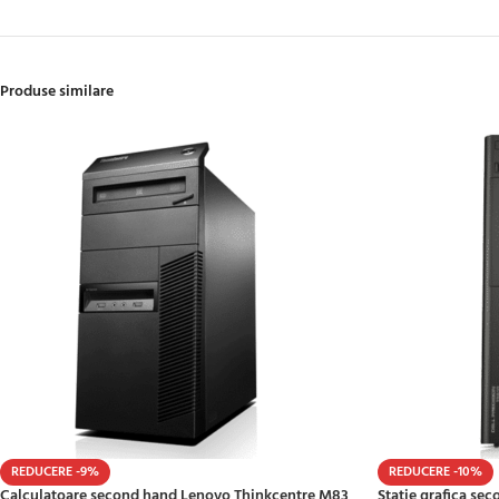
Produse similare
REDUCERE -9%
REDUCERE -10%
Calculatoare second hand Lenovo Thinkcentre M83
Statie grafica se