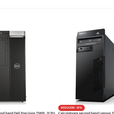
REDUCERE -10%
cond hand Dell Precision T5610, 2CPU
Calculatoare second hand Lenovo 