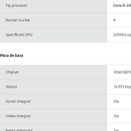
Tip procesor
Core i5-2
Numar nuclee
4
Specificatii CPU
3.10Ghz up
Placa de baza
Chipset
Intel Q67 
Sloturi
1x PCI Expre
Sunet integrat
Da
Video integrat
Da
Retea integrata
Da