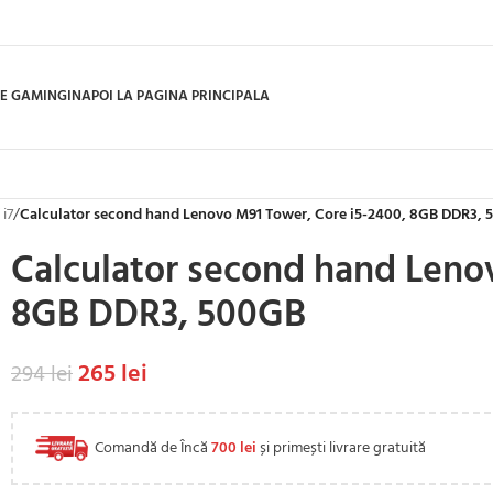
E GAMING
INAPOI LA PAGINA PRINCIPALA
 i7
/
Calculator second hand Lenovo M91 Tower, Core i5-2400, 8GB DDR3,
Calculator second hand Leno
8GB DDR3, 500GB
265
lei
294
lei
Comandă de Încă
700
lei
și primești livrare gratuită