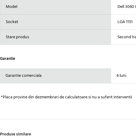
Model
Dell 3060
Socket
LGA 1151
Stare produs
Second h
Garantie
Garantie comerciala
6 luni
*Placa provine din dezmembrari de calculatoare si nu a suferit interventii
Produse similare