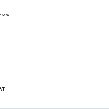
de bază
MT