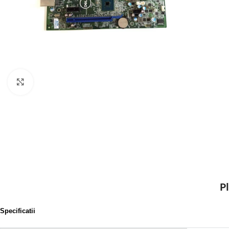
Click to enlarge
P
Specificatii