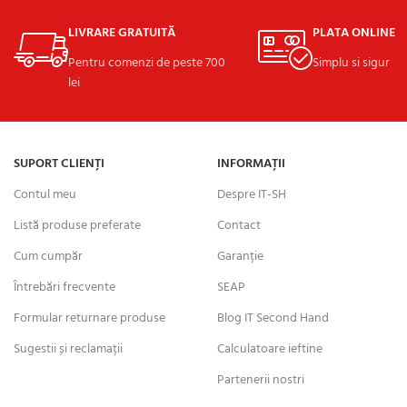
LIVRARE GRATUITĂ
PLATA ONLINE
Pentru comenzi de peste 700
Simplu si sigur
lei
SUPORT CLIENȚI
INFORMAȚII
Contul meu
Despre IT-SH
Listă produse preferate
Contact
Cum cumpăr
Garanție
Întrebări frecvente
SEAP
Formular returnare produse
Blog IT Second Hand
Sugestii și reclamații
Calculatoare ieftine
Partenerii nostri