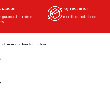
00% SIGUR
POȚI FACE RETUR
 siguranța și încredere
În 14 zile calendaristice!
0%.
produse second hand oriunde in
03
6