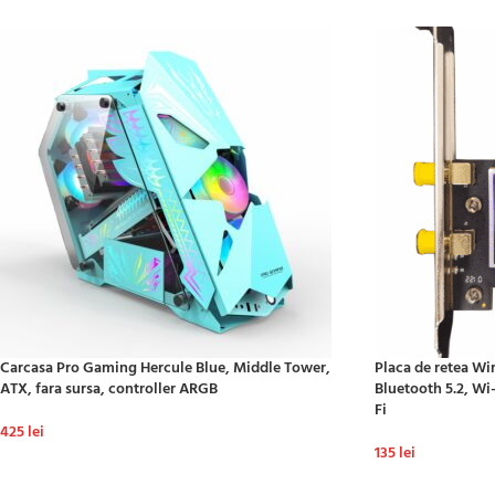
Carcasa Pro Gaming Hercule Blue, Middle Tower,
Placa de retea Wi
ATX, fara sursa, controller ARGB
Bluetooth 5.2, Wi
Fi
425
lei
135
lei
ADAUGĂ ÎN COȘ
ADAUGĂ ÎN COȘ