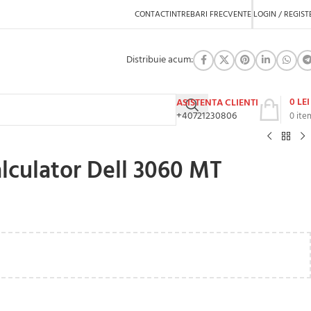
CONTACT
INTREBARI FRECVENTE
LOGIN / REGIST
Distribuie acum:
0
LEI
ASISTENTA CLIENTI
+40721230806
0
ite
lculator Dell 3060 MT