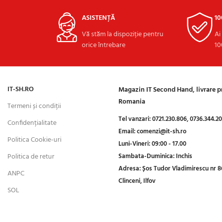
ASISTENȚĂ
1
Vă stăm la dispoziție pentru
Ai
orice întrebare
10
IT-SH.RO
Magazin IT Second Hand, livrare 
Romania
Termeni și condiții
Tel vanzari:
0721.230.806,
0736.344.2
Confidențialitate
Email:
comenzi@it-sh.ro
Politica Cookie-uri
Luni-Vineri:
09:00 - 17.00
Politica de retur
Sambata-Duminica:
Inchis
Adresa:
Șos Tudor Vladimirescu nr 8
ANPC
Clinceni, Ilfov
SOL