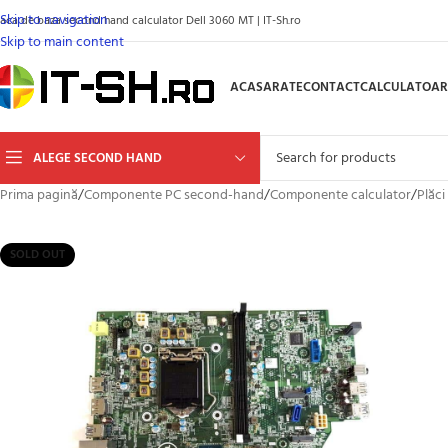
Skip to navigation
laca de baza second hand calculator Dell 3060 MT | IT-Sh.ro
Skip to main content
ACASA
RATE
CONTACT
CALCULATOAR
ALEGE SECOND HAND
Prima pagină
/
Componente PC second-hand
/
Componente calculator
/
Plăci
SOLD OUT