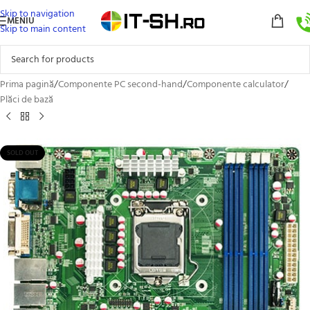
Skip to navigation
MENIU
Skip to main content
Prima pagină
/
Componente PC second-hand
/
Componente calculator
/
Plăci de bază
SOLD OUT