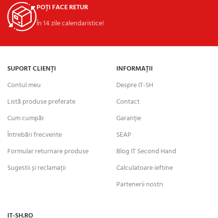
POȚI FACE RETUR
În 14 zile calendaristice!
SUPORT CLIENȚI
INFORMAȚII
Contul meu
Despre IT-SH
Listă produse preferate
Contact
Cum cumpăr
Garanție
Întrebări frecvente
SEAP
Formular returnare produse
Blog IT Second Hand
Sugestii și reclamații
Calculatoare ieftine
Partenerii nostri
IT-SH.RO