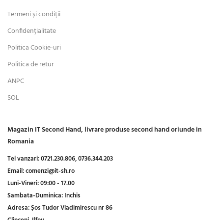
Termeni și condiții
Confidențialitate
Politica Cookie-uri
Politica de retur
ANPC
SOL
Magazin IT Second Hand, livrare produse second hand oriunde in
Romania
Tel vanzari:
0721.230.806,
0736.344.203
Email:
comenzi@it-sh.ro
Luni-Vineri:
09:00 - 17.00
Sambata-Duminica:
Inchis
Adresa:
Șos Tudor Vladimirescu nr 86