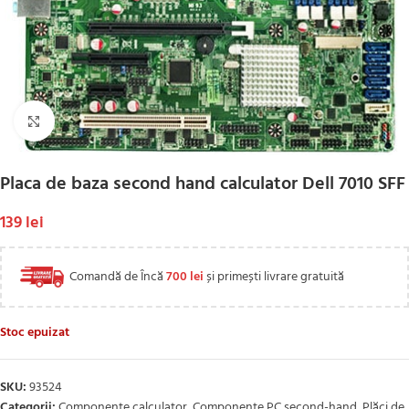
Click to enlarge
Placa de baza second hand calculator Dell 7010 SFF
139
lei
Comandă de Încă
700
lei
și primești livrare gratuită
Stoc epuizat
SKU:
93524
Categorii:
Componente calculator
,
Componente PC second-hand
,
Plăci de