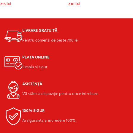
215
lei
230
lei
ADAUGĂ ÎN COȘ
ADAUGĂ ÎN COȘ
LIVRARE GRATUITĂ
Pentru comenzi de peste 700 lei
PLATA ONLINE
Simplu si sigur
ASISTENȚĂ
Vă stăm la dispoziție pentru orice întrebare
100% SIGUR
Ai siguranța și încredere 100%.