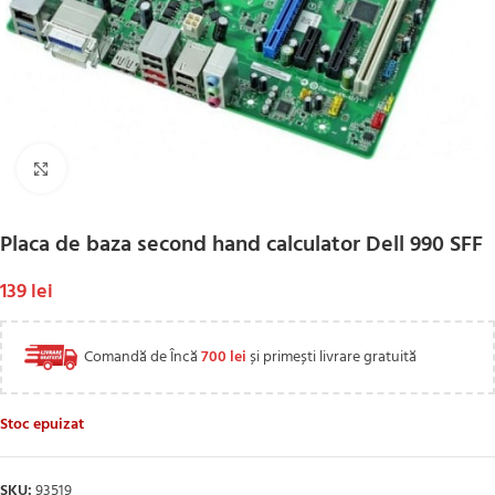
Click to enlarge
Placa de baza second hand calculator Dell 990 SFF
139
lei
Comandă de Încă
700
lei
și primești livrare gratuită
Stoc epuizat
SKU:
93519