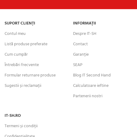
SUPORT CLIENȚI
INFORMAȚII
Contul meu
Despre IT-SH
Listă produse preferate
Contact
Cum cumpăr
Garanție
Întrebări frecvente
SEAP
Formular returnare produse
Blog IT Second Hand
Sugestii și reclamații
Calculatoare ieftine
Partenerii nostri
IT-SH.RO
Termeni și condiții
Confidențialitate