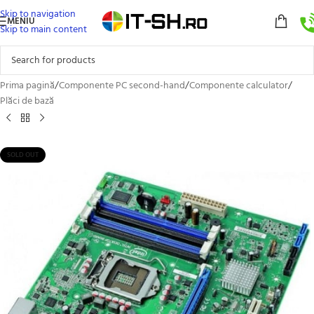
Skip to navigation
MENIU
Skip to main content
Prima pagină
/
Componente PC second-hand
/
Componente calculator
/
Plăci de bază
SOLD OUT