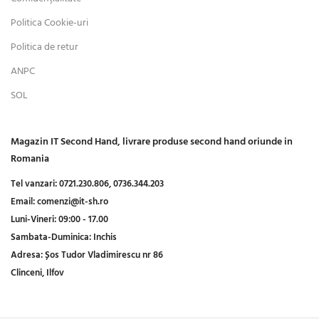
Politica Cookie-uri
Politica de retur
ANPC
SOL
Magazin IT Second Hand, livrare produse second hand oriunde in
Romania
Tel vanzari:
0721.230.806,
0736.344.203
Email:
comenzi@it-sh.ro
Luni-Vineri:
09:00 - 17.00
Sambata-Duminica:
Inchis
Adresa:
Șos Tudor Vladimirescu nr 86
Clinceni, Ilfov