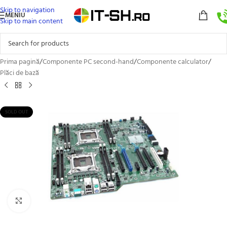
Skip to navigation
MENIU
Skip to main content
Prima pagină
/
Componente PC second-hand
/
Componente calculator
/
Plăci de bază
SOLD OUT
Click to enlarge