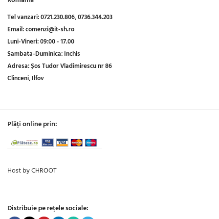
Romania
Tel vanzari:
0721.230.806,
0736.344.203
Email:
comenzi@it-sh.ro
Luni-Vineri:
09:00 - 17.00
Sambata-Duminica:
Inchis
Adresa:
Șos Tudor Vladimirescu nr 86
Clinceni, Ilfov
Plăți online prin:
Host by CHROOT
Distribuie pe rețele sociale: