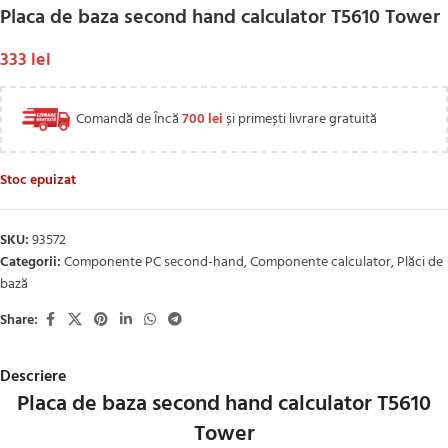
Placa de baza second hand calculator T5610 Tower
333
lei
Comandă de Încă
700
lei
și primești livrare gratuită
Stoc epuizat
SKU:
93572
Categorii:
Componente PC second-hand
,
Componente calculator
,
Plăci de
bază
Share:
Descriere
Placa de baza second hand calculator T5610
Tower