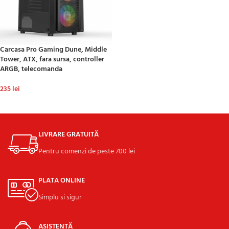
Carcasa Pro Gaming Dune, Middle
Tower, ATX, fara sursa, controller
ARGB, telecomanda
235
lei
ADAUGĂ ÎN COȘ
LIVRARE GRATUITĂ
Pentru comenzi de peste 700 lei
PLATA ONLINE
Simplu si sigur
ASISTENȚĂ