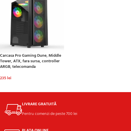
Carcasa Pro Gaming Dune, Middle
Tower, ATX, fara sursa, controller
ARGB, telecomanda
235
lei
ADAUGĂ ÎN COȘ
LIVRARE GRATUITĂ
Pentru comenzi de peste 700 lei
PLATA ONLINE