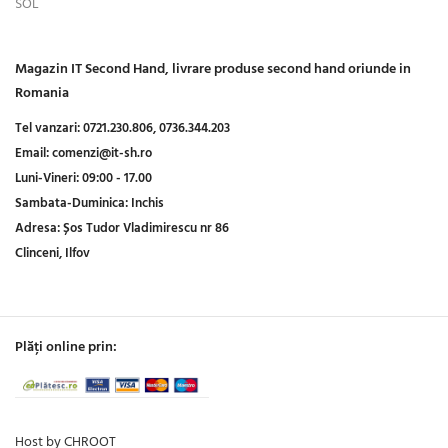
SOL
Magazin IT Second Hand, livrare produse second hand oriunde in
Romania
Tel vanzari:
0721.230.806,
0736.344.203
Email:
comenzi@it-sh.ro
Luni-Vineri:
09:00 - 17.00
Sambata-Duminica:
Inchis
Adresa:
Șos Tudor Vladimirescu nr 86
Clinceni, Ilfov
Plăți online prin:
Host by CHROOT