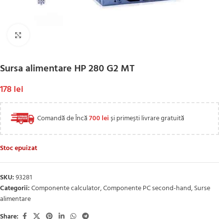
Click to enlarge
Sursa alimentare HP 280 G2 MT
178
lei
Comandă de Încă
700
lei
și primești livrare gratuită
Stoc epuizat
SKU:
93281
Categorii:
Componente calculator
,
Componente PC second-hand
,
Surse
alimentare
Share: