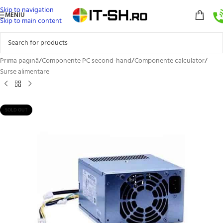
Skip to navigation
MENIU
Skip to main content
Prima pagină
/
Componente PC second-hand
/
Componente calculator
/
Surse alimentare
SOLD OUT