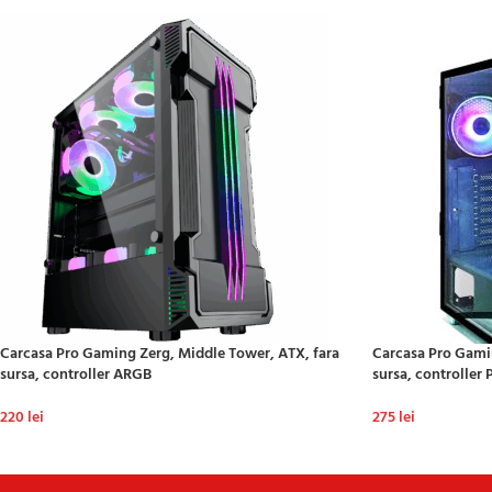
Carcasa Pro Gaming Zerg, Middle Tower, ATX, fara
Carcasa Pro Gamin
sursa, controller ARGB
sursa, controlle
220
lei
275
lei
ADAUGĂ ÎN COȘ
ADAUGĂ ÎN COȘ