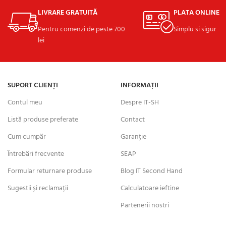
LIVRARE GRATUITĂ
PLATA ONLINE
Pentru comenzi de peste 700
Simplu si sigur
lei
SUPORT CLIENȚI
INFORMAȚII
Contul meu
Despre IT-SH
Listă produse preferate
Contact
Cum cumpăr
Garanție
Întrebări frecvente
SEAP
Formular returnare produse
Blog IT Second Hand
Sugestii și reclamații
Calculatoare ieftine
Partenerii nostri