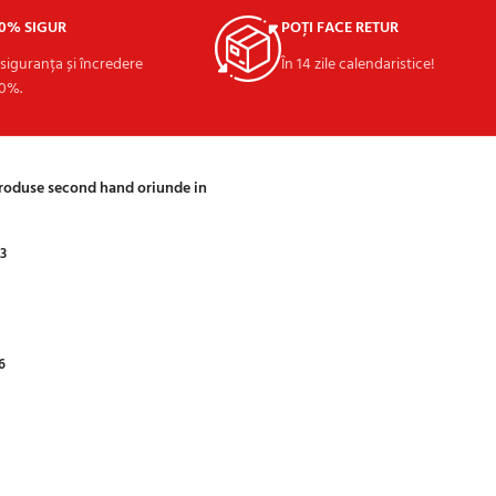
00% SIGUR
POȚI FACE RETUR
 siguranța și încredere
În 14 zile calendaristice!
0%.
produse second hand oriunde in
03
6