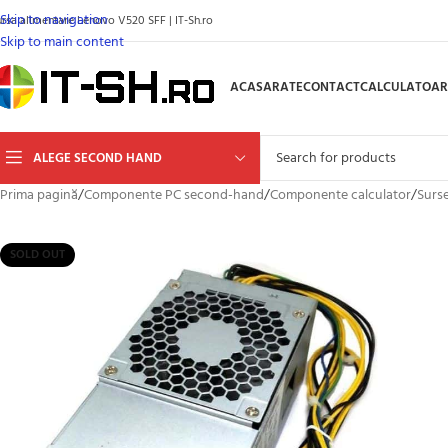
Skip to navigation
ursa alimentare Lenovo V520 SFF | IT-Sh.ro
Skip to main content
ACASA
RATE
CONTACT
CALCULATOAR
ALEGE SECOND HAND
Prima pagină
/
Componente PC second-hand
/
Componente calculator
/
Surse
SOLD OUT