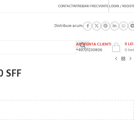
CONTACT
INTREBARI FRECVENTE
LOGIN / REGIST
Distribuie acum:
0
LEI
ASISTENTA CLIENTI
+40721230806
0
ite
0 SFF