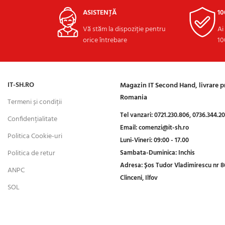
ASISTENȚĂ
1
Vă stăm la dispoziție pentru
Ai
orice întrebare
10
IT-SH.RO
Magazin IT Second Hand, livrare 
Romania
Termeni și condiții
Tel vanzari:
0721.230.806,
0736.344.2
Confidențialitate
Email:
comenzi@it-sh.ro
Politica Cookie-uri
Luni-Vineri:
09:00 - 17.00
Politica de retur
Sambata-Duminica:
Inchis
Adresa:
Șos Tudor Vladimirescu nr 8
ANPC
Clinceni, Ilfov
SOL