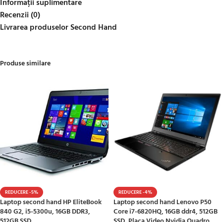
Informații suplimentare
Recenzii (0)
Livrarea produselor Second Hand
Produse similare
REDUCERE -5%
REDUCERE -4%
Laptop second hand HP EliteBook
Laptop second hand Lenovo P50
840 G2, i5-5300u, 16GB DDR3,
Core i7-6820HQ, 16GB ddr4, 512GB
512GB SSD
SSD, Placa Video Nvidia Quadro