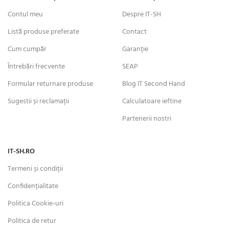
Contul meu
Despre IT-SH
Listă produse preferate
Contact
Cum cumpăr
Garanție
Întrebări frecvente
SEAP
Formular returnare produse
Blog IT Second Hand
Sugestii și reclamații
Calculatoare ieftine
Partenerii nostri
IT-SH.RO
Termeni și condiții
Confidențialitate
Politica Cookie-uri
Politica de retur