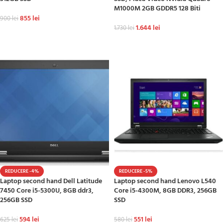
M1000M 2GB GDDR5 128 Biti
855
lei
900
lei
1.644
lei
1.730
lei
ADAUGĂ ÎN COȘ
ADAUGĂ ÎN COȘ
REDUCERE -4%
REDUCERE -5%
Laptop second hand Dell Latitude
Laptop second hand Lenovo L540
7450 Core i5-5300U, 8GB ddr3,
Core i5-4300M, 8GB DDR3, 256GB
256GB SSD
SSD
594
lei
551
lei
625
lei
580
lei