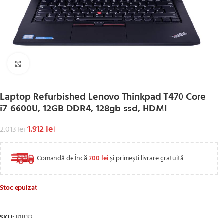
Click to enlarge
Laptop Refurbished Lenovo Thinkpad T470 Core
i7-6600U, 12GB DDR4, 128gb ssd, HDMI
1.912
lei
2.013
lei
Comandă de Încă
700
lei
și primești livrare gratuită
Stoc epuizat
SKU:
81832