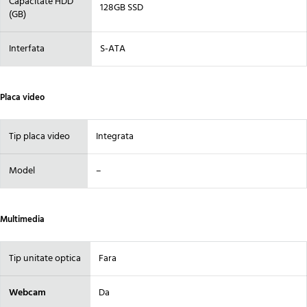
Capacitate HDD
128GB SSD
(GB)
Interfata
S-ATA
Placa video
Tip placa video
Integrata
Model
–
Multimedia
Tip unitate optica
Fara
Webcam
Da