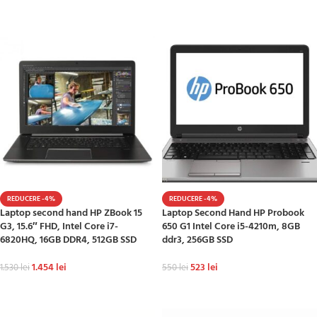
ADAUGĂ ÎN COȘ
ADAUGĂ ÎN COȘ
REDUCERE -4%
REDUCERE -4%
Laptop second hand HP ZBook 15
Laptop Second Hand HP Probook
G3, 15.6″ FHD, Intel Core i7-
650 G1 Intel Core i5-4210m, 8GB
6820HQ, 16GB DDR4, 512GB SSD
ddr3, 256GB SSD
1.454
lei
523
lei
1.530
lei
550
lei
ADAUGĂ ÎN COȘ
ADAUGĂ ÎN COȘ