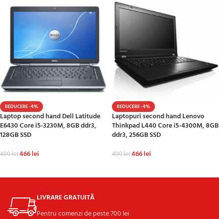
REDUCERE -4%
REDUCERE -4%
Laptop second hand Dell Latitude
Laptopuri second hand Lenovo
E6430 Core i5-3230M, 8GB ddr3,
Thinkpad L440 Core i5-4300M, 8GB
128GB SSD
ddr3, 256GB SSD
466
lei
466
lei
490
lei
490
lei
ADAUGĂ ÎN COȘ
ADAUGĂ ÎN COȘ
LIVRARE GRATUITĂ
Pentru comenzi de peste 700 lei