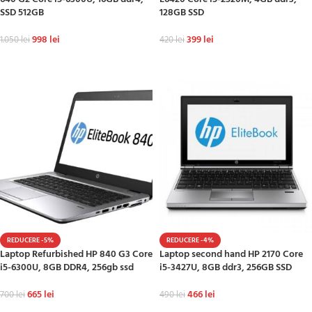
SSD 512GB
128GB SSD
998
lei
399
lei
1.050
lei
420
lei
ADAUGĂ ÎN COȘ
ADAUGĂ ÎN COȘ
REDUCERE -5%
REDUCERE -4%
Laptop Refurbished HP 840 G3 Core
Laptop second hand HP 2170 Core
i5-6300U, 8GB DDR4, 256gb ssd
i5-3427U, 8GB ddr3, 256GB SSD
665
lei
466
lei
700
lei
490
lei