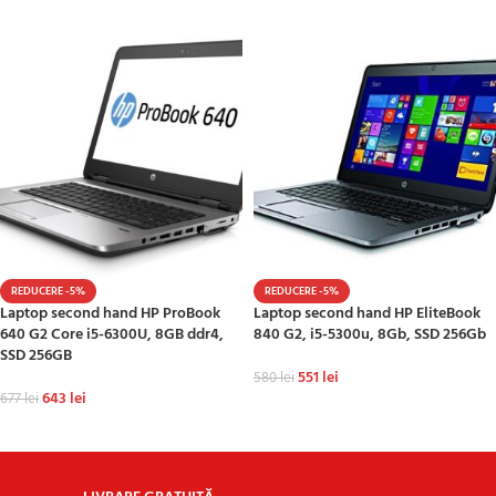
ADAUGĂ ÎN COȘ
ADAUGĂ ÎN COȘ
REDUCERE -5%
REDUCERE -5%
Laptop second hand HP ProBook
Laptop second hand HP EliteBook
640 G2 Core i5-6300U, 8GB ddr4,
840 G2, i5-5300u, 8Gb, SSD 256Gb
SSD 256GB
551
lei
580
lei
643
lei
677
lei
ADAUGĂ ÎN COȘ
ADAUGĂ ÎN COȘ