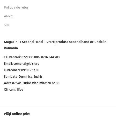
Politica de retur
ANPC
SOL
Magazin IT Second Hand, livrare produse second hand oriunde in
Romania
Tel vanzari:
0721.230.806,
0736.344.203
Email:
comenzi@it-sh.ro
Luni-Vineri:
09:00 - 17.00
Sambata-Duminica:
Inchis
Adresa:
Șos Tudor Vladimirescu nr 86
Clinceni, Ilfov
Plăți online prin: