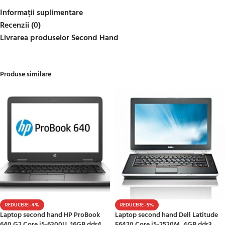
Informații suplimentare
Recenzii (0)
Livrarea produselor Second Hand
Produse similare
REDUCERE -4%
REDUCERE -5%
Laptop second hand HP ProBook
Laptop second hand Dell Latitude
640 G2 Core i5-6300U, 16GB ddr4,
E6420 Core i5-2520M, 4GB ddr3,