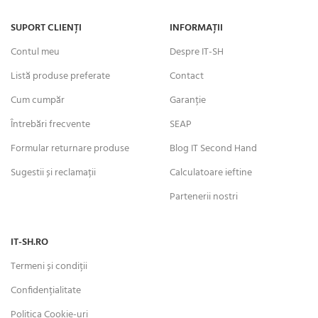
SUPORT CLIENȚI
INFORMAȚII
Contul meu
Despre IT-SH
Listă produse preferate
Contact
Cum cumpăr
Garanție
Întrebări frecvente
SEAP
Formular returnare produse
Blog IT Second Hand
Sugestii și reclamații
Calculatoare ieftine
Partenerii nostri
IT-SH.RO
Termeni și condiții
Confidențialitate
Politica Cookie-uri