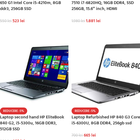
650 G1 Intel Core i5-4210m, 8GB
7510 i7-6820HQ, 16GB DDR4, SSD
ddr3, 256GB SSD
256GB, 15.6″ inch, HDMI
523
lei
1.881
lei
550
lei
1.980
lei
ADAUGĂ ÎN COȘ
ADAUGĂ ÎN COȘ
REDUCERE -5%
REDUCERE -5%
Laptop second hand HP EliteBook
Laptop Refurbished HP 840 G3 Core
840 G2, i5-5300u, 16GB DDR3,
i5-6300U, 8GB DDR4, 256gb ssd
512GB SSD
665
lei
700
lei