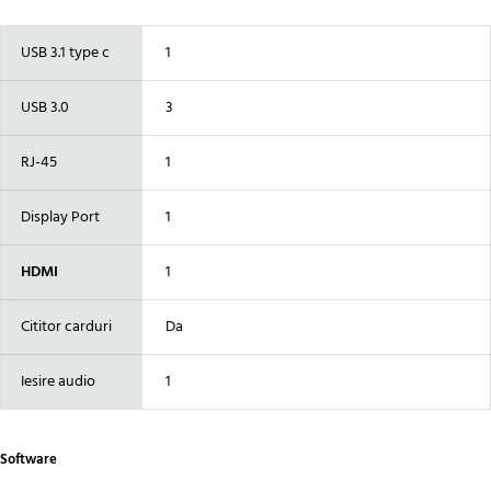
USB 3.1 type c
1
USB 3.0
3
RJ-45
1
Display Port
1
HDMI
1
Cititor carduri
Da
Iesire audio
1
Software