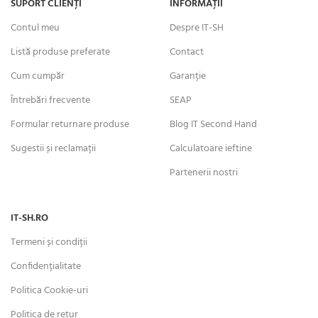
SUPORT CLIENȚI
INFORMAȚII
Contul meu
Despre IT-SH
Listă produse preferate
Contact
Cum cumpăr
Garanție
Întrebări frecvente
SEAP
Formular returnare produse
Blog IT Second Hand
Sugestii și reclamații
Calculatoare ieftine
Partenerii nostri
IT-SH.RO
Termeni și condiții
Confidențialitate
Politica Cookie-uri
Politica de retur