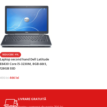
REDUCERE -4%
Laptop second hand Dell Latitude
E6430 Core i5-3230M, 8GB ddr3,
128GB SSD
466
lei
490
lei
ADAUGĂ ÎN COȘ
LIVRARE GRATUITĂ