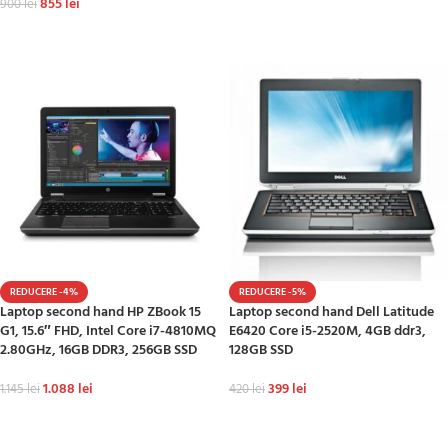
855
lei
900
lei
ADAUGĂ ÎN COȘ
ADAUGĂ ÎN COȘ
REDUCERE -4%
REDUCERE -5%
Laptop second hand HP ZBook 15
Laptop second hand Dell Latitude
G1, 15.6″ FHD, Intel Core i7-4810MQ
E6420 Core i5-2520M, 4GB ddr3,
2.80GHz, 16GB DDR3, 256GB SSD
128GB SSD
1.088
lei
399
lei
1.145
lei
420
lei
ADAUGĂ ÎN COȘ
ADAUGĂ ÎN COȘ