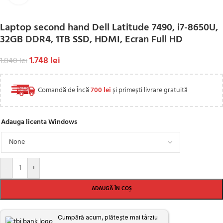
Laptop second hand Dell Latitude 7490, i7-8650U,
32GB DDR4, 1TB SSD, HDMI, Ecran Full HD
1.748
lei
1.840
lei
Comandă de Încă
700
lei
și primești livrare gratuită
Adauga licenta Windows
-
+
ADAUGĂ ÎN COȘ
Cumpără acum, plătește mai târziu