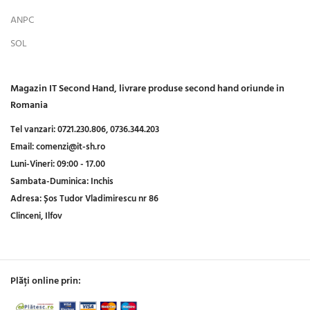
ANPC
SOL
Magazin IT Second Hand, livrare produse second hand oriunde in
Romania
Tel vanzari:
0721.230.806,
0736.344.203
Email:
comenzi@it-sh.ro
Luni-Vineri:
09:00 - 17.00
Sambata-Duminica:
Inchis
Adresa:
Șos Tudor Vladimirescu nr 86
Clinceni, Ilfov
Plăți online prin: