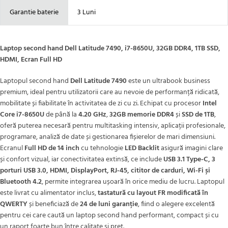
Garantie baterie
3 Luni
Laptop second hand Dell Latitude 7490, i7-8650U, 32GB DDR4, 1TB SSD,
HDMI, Ecran Full HD
Laptopul second hand
Dell Latitude 7490
este un ultrabook business
premium, ideal pentru utilizatorii care au nevoie de performanță ridicată,
mobilitate și fiabilitate în activitatea de zi cu zi. Echipat cu procesor
Intel
Core i7-8650U
de până la
4.20 GHz
,
32GB memorie DDR4
și
SSD de 1TB
,
oferă puterea necesară pentru multitasking intensiv, aplicații profesionale,
programare, analiză de date și gestionarea fișierelor de mari dimensiuni.
Ecranul
Full HD de 14 inch
cu tehnologie
LED Backlit
asigură imagini clare
și confort vizual, iar conectivitatea extinsă, ce include
USB 3.1 Type-C, 3
porturi USB 3.0, HDMI, DisplayPort, RJ-45, cititor de carduri, Wi-Fi și
Bluetooth 4.2
, permite integrarea ușoară în orice mediu de lucru. Laptopul
este livrat cu alimentator inclus,
tastatură cu layout FR modificată în
QWERTY
și beneficiază de
24 de luni garanție
, fiind o alegere excelentă
pentru cei care caută un laptop second hand performant, compact și cu
un raport foarte bun între calitate și preț.