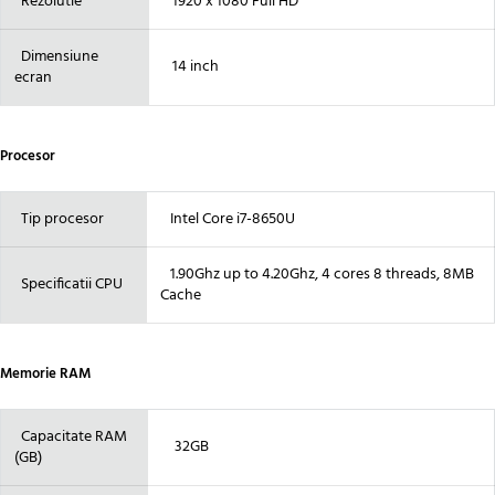
Rezolutie
1920 x 1080 Full HD
Dimensiune
14 inch
ecran
Procesor
Tip procesor
Intel Core i7-8650U
1.90Ghz up to 4.20Ghz, 4 cores 8 threads, 8MB
Specificatii CPU
Cache
Memorie RAM
Capacitate RAM
32GB
(GB)