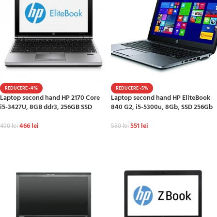
REDUCERE -4%
REDUCERE -5%
Laptop second hand HP 2170 Core
Laptop second hand HP EliteBook
i5-3427U, 8GB ddr3, 256GB SSD
840 G2, i5-5300u, 8Gb, SSD 256Gb
466
lei
551
lei
490
lei
580
lei
ADAUGĂ ÎN COȘ
ADAUGĂ ÎN COȘ