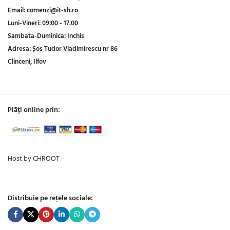
Email:
comenzi@it-sh.ro
Luni-Vineri:
09:00 - 17.00
Sambata-Duminica:
Inchis
Adresa:
Șos Tudor Vladimirescu nr 86
Clinceni, Ilfov
Plăți online prin:
Host by CHROOT
Distribuie pe rețele sociale: