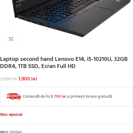
Click to enlarge
Laptop second hand Lenovo E14, i5-10210U, 32GB
DDR4, 1TB SSD, Ecran Full HD
1.900
lei
2.000
lei
Comandă de Încă
700
lei
și primești livrare gratuită
Stoc epuizat
SKU:
106545