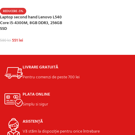
REDUCERE -5%
Laptop second hand Lenovo L540
Core i5-4300M, 8GB DDR3, 256GB
SSD
551
lei
580
lei
ADAUGĂ ÎN COȘ
LIVRARE GRATUITĂ
Pentru comenzi de peste 700 lei
PLATA ONLINE
Simplu si sigur
ASISTENȚĂ
Vă stăm la dispoziție pentru orice întrebare