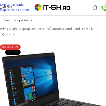
Skip to navigation
MENIU
Skip to main content
Prima pagină
/
Laptop second hand
/
Laptop second hand i3 / i5 / i7
REDUCERE -5%
SOLD OUT