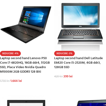
REDUCERE -4%
REDUCERE -5%
Laptop second hand Lenovo P50
Laptop second hand Dell Latitude
Core i7-6820HQ, 16GB ddr4, 512GB
E6420 Core i5-2520M, 4GB ddr3,
SSD, Placa Video Nvidia Quadro
128GB SSD
M1000M 2GB GDDR5 128 Biti
399
lei
420
lei
1.644
lei
1.730
lei
ADAUGĂ ÎN COȘ
ADAUGĂ ÎN COȘ