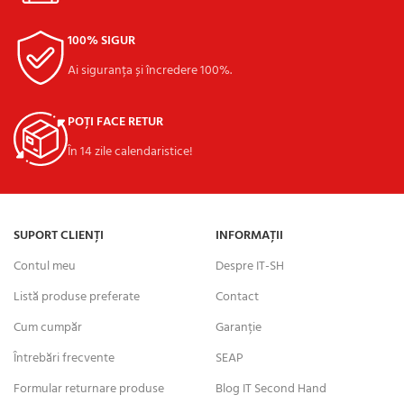
100% SIGUR
Ai siguranța și încredere 100%.
POȚI FACE RETUR
În 14 zile calendaristice!
SUPORT CLIENȚI
INFORMAȚII
Contul meu
Despre IT-SH
Listă produse preferate
Contact
Cum cumpăr
Garanție
Întrebări frecvente
SEAP
Formular returnare produse
Blog IT Second Hand