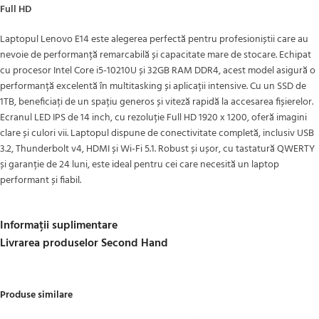
Full HD
Laptopul Lenovo E14 este alegerea perfectă pentru profesioniștii care au
nevoie de performanță remarcabilă și capacitate mare de stocare. Echipat
cu procesor Intel Core i5-10210U și 32GB RAM DDR4, acest model asigură o
performanță excelentă în multitasking și aplicații intensive. Cu un SSD de
1TB, beneficiați de un spațiu generos și viteză rapidă la accesarea fișierelor.
Ecranul LED IPS de 14 inch, cu rezoluție Full HD 1920 x 1200, oferă imagini
clare și culori vii. Laptopul dispune de conectivitate completă, inclusiv USB
3.2, Thunderbolt v4, HDMI și Wi-Fi 5.1. Robust și ușor, cu tastatură QWERTY
și garanție de 24 luni, este ideal pentru cei care necesită un laptop
performant și fiabil.
Informații suplimentare
Livrarea produselor Second Hand
Produse similare