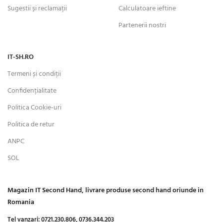
Sugestii și reclamații
Calculatoare ieftine
Partenerii nostri
IT-SH.RO
Termeni și condiții
Confidențialitate
Politica Cookie-uri
Politica de retur
ANPC
SOL
Magazin IT Second Hand, livrare produse second hand oriunde in
Romania
Tel vanzari:
0721.230.806,
0736.344.203