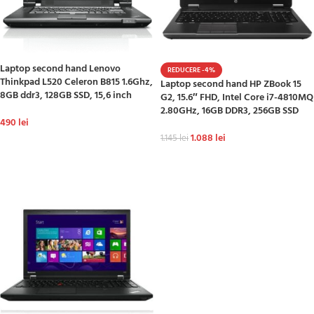
Laptop second hand Lenovo
REDUCERE -4%
Thinkpad L520 Celeron B815 1.6Ghz,
Laptop second hand HP ZBook 15
8GB ddr3, 128GB SSD, 15,6 inch
G2, 15.6″ FHD, Intel Core i7-4810MQ
2.80GHz, 16GB DDR3, 256GB SSD
490
lei
1.088
lei
1.145
lei
ADAUGĂ ÎN COȘ
ADAUGĂ ÎN COȘ