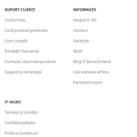
SUPORT CLIENȚI
INFORMAȚII
Contul meu
Despre IT-SH
Listă produse preferate
Contact
Cum cumpăr
Garanție
Întrebări frecvente
SEAP
Formular returnare produse
Blog IT Second Hand
Sugestii și reclamații
Calculatoare ieftine
Partenerii nostri
IT-SH.RO
Termeni și condiții
Confidențialitate
Politica Cookie-uri