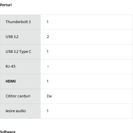
Porturi
Thunderbolt 3
1
USB 3.2
2
USB 3.2 Type C
1
RJ-45
–
HDMI
1
Cititor carduri
Da
Iesire audio
1
Software