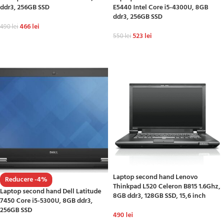
ddr3, 256GB SSD
E5440 Intel Core i5-4300U, 8GB
ddr3, 256GB SSD
466
lei
490
lei
523
lei
550
lei
ADAUGĂ ÎN COȘ
ADAUGĂ ÎN COȘ
Laptop second hand Lenovo
Reducere -4%
Thinkpad L520 Celeron B815 1.6Ghz,
Laptop second hand Dell Latitude
8GB ddr3, 128GB SSD, 15,6 inch
7450 Core i5-5300U, 8GB ddr3,
256GB SSD
490
lei