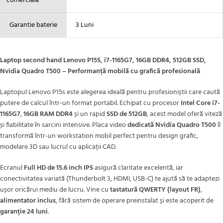
comerciala
Garantie baterie
3 Luni
Laptop second hand Lenovo P15S, i7-1165G7, 16GB DDR4, 512GB SSD,
Nvidia Quadro T500 – Performanță mobilă cu grafică profesională
Laptopul Lenovo P15s este alegerea ideală pentru profesioniștii care caută
putere de calcul într-un format portabil. Echipat cu procesor
Intel Core i7-
1165G7
,
16GB RAM DDR4
și un rapid
SSD de 512GB
, acest model oferă viteză
și fiabilitate în sarcini intensive. Placa video
dedicată Nvidia Quadro T500
îl
transformă într-un workstation mobil perfect pentru design grafic,
modelare 3D sau lucrul cu aplicații CAD.
Ecranul
Full HD de 15.6 inch IPS
asigură claritate excelentă, iar
conectivitatea variată (Thunderbolt 3, HDMI, USB-C) te ajută să te adaptezi
ușor oricărui mediu de lucru. Vine cu
tastatură QWERTY (layout FR)
,
alimentator inclus
, fără sistem de operare preinstalat și este acoperit de
garanție 24 luni
.