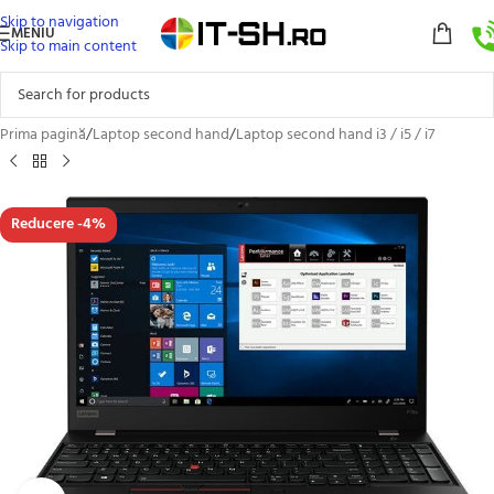
Skip to navigation
MENIU
Skip to main content
Prima pagină
/
Laptop second hand
/
Laptop second hand i3 / i5 / i7
Reducere -4%