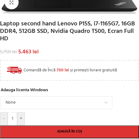
Click to enlarge
Laptop second hand Lenovo P15S, i7-1165G7, 16GB
DDR4, 512GB SSD, Nvidia Quadro T500, Ecran Full
HD
5.463
lei
5.750
lei
Comandă de Încă
700
lei
și primești livrare gratuită
Adauga licenta Windows
-
+
ADAUGĂ ÎN COȘ