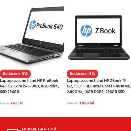
Reducere -5%
Reducere -4%
Laptop second hand HP ProBook
Laptop second hand HP ZBook 15
640 G2 Core i5-6300U, 8GB ddr4,
G2, 15.6″ FHD, Intel Core i7-4810MQ
SSD 256GB
2.80GHz, 16GB DDR3, 256GB SSD
643
lei
1.088
lei
677
lei
1.145
lei
ADAUGĂ ÎN COȘ
ADAUGĂ ÎN COȘ
LIVRARE GRATUITĂ