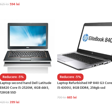
594
lei
ADAUGĂ ÎN COȘ
625
lei
ADAUGĂ ÎN COȘ
Reducere -5%
Reducere -5%
Laptop second hand Dell Latitude
Laptop Refurbished HP 840 G3 Core
E6420 Core i5-2520M, 4GB ddr3,
i5-6300U, 8GB DDR4, 256gb ssd
128GB SSD
665
lei
700
lei
399
lei
420
lei
ADAUGĂ ÎN COȘ
ADAUGĂ ÎN COȘ