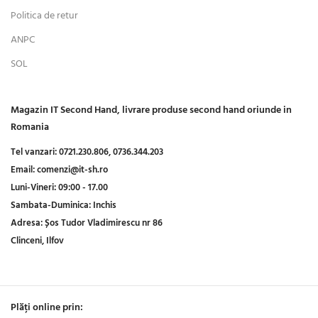
Politica de retur
ANPC
SOL
Magazin IT Second Hand, livrare produse second hand oriunde in
Romania
Tel vanzari:
0721.230.806,
0736.344.203
Email:
comenzi@it-sh.ro
Luni-Vineri:
09:00 - 17.00
Sambata-Duminica:
Inchis
Adresa:
Șos Tudor Vladimirescu nr 86
Clinceni, Ilfov
Plăți online prin: