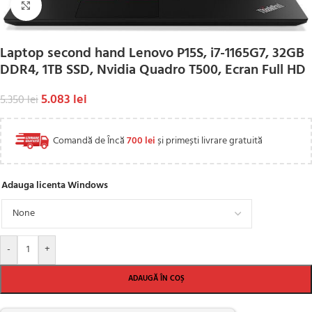
Click to enlarge
Laptop second hand Lenovo P15S, i7-1165G7, 32GB
DDR4, 1TB SSD, Nvidia Quadro T500, Ecran Full HD
5.083
lei
5.350
lei
Comandă de Încă
700
lei
și primești livrare gratuită
Adauga licenta Windows
-
+
ADAUGĂ ÎN COȘ