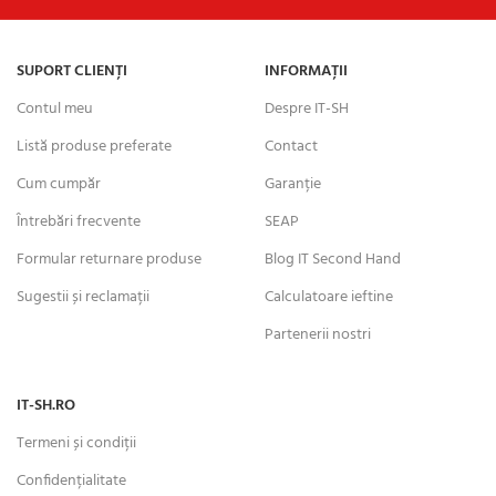
SUPORT CLIENȚI
INFORMAȚII
Contul meu
Despre IT-SH
Listă produse preferate
Contact
Cum cumpăr
Garanție
Întrebări frecvente
SEAP
Formular returnare produse
Blog IT Second Hand
Sugestii și reclamații
Calculatoare ieftine
Partenerii nostri
IT-SH.RO
Termeni și condiții
Confidențialitate