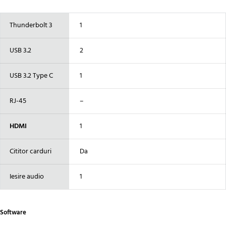
Thunderbolt 3
1
USB 3.2
2
USB 3.2 Type C
1
RJ-45
–
HDMI
1
Cititor carduri
Da
Iesire audio
1
Software