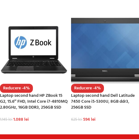
ADAUGĂ ÎN COȘ
ADAUGĂ ÎN COȘ
Reducere -4%
Reducere -4%
Laptop second hand HP ZBook 15
Laptop second hand Dell Latitude
G2, 15.6″ FHD, Intel Core i7-4810MQ
7450 Core i5-5300U, 8GB ddr3,
2.80GHz, 16GB DDR3, 256GB SSD
256GB SSD
1.088
lei
594
lei
1.145
lei
625
lei
ADAUGĂ ÎN COȘ
ADAUGĂ ÎN COȘ