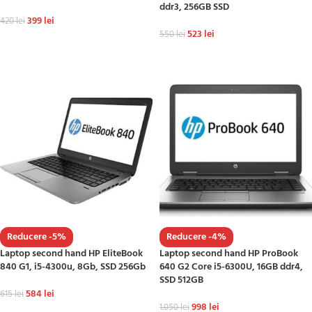
ddr3, 256GB SSD
399
lei
420
lei
523
lei
550
lei
ADAUGĂ ÎN COȘ
ADAUGĂ ÎN COȘ
Reducere -5%
Reducere -4%
Laptop second hand HP EliteBook
Laptop second hand HP ProBook
840 G1, i5-4300u, 8Gb, SSD 256Gb
640 G2 Core i5-6300U, 16GB ddr4,
SSD 512GB
584
lei
615
lei
998
lei
1.050
lei