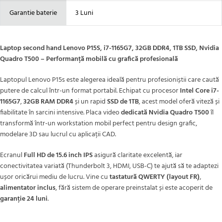
Garantie baterie
3 Luni
Laptop second hand Lenovo P15S, i7-1165G7, 32GB DDR4, 1TB SSD, Nvidia
Quadro T500 – Performanță mobilă cu grafică profesională
Laptopul Lenovo P15s este alegerea ideală pentru profesioniștii care caută
putere de calcul într-un format portabil. Echipat cu procesor
Intel Core i7-
1165G7
,
32GB RAM DDR4
și un rapid
SSD de 1TB
, acest model oferă viteză și
fiabilitate în sarcini intensive. Placa video
dedicată Nvidia Quadro T500
îl
transformă într-un workstation mobil perfect pentru design grafic,
modelare 3D sau lucrul cu aplicații CAD.
Ecranul
Full HD de 15.6 inch IPS
asigură claritate excelentă, iar
conectivitatea variată (Thunderbolt 3, HDMI, USB-C) te ajută să te adaptezi
ușor oricărui mediu de lucru. Vine cu
tastatură QWERTY (layout FR)
,
alimentator inclus
, fără sistem de operare preinstalat și este acoperit de
garanție 24 luni
.