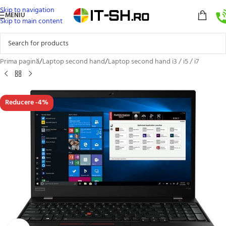
Skip to navigation
MENIU
Skip to main content
Prima pagină
/
Laptop second hand
/
Laptop second hand i3 / i5 / i7
Reducere -4%