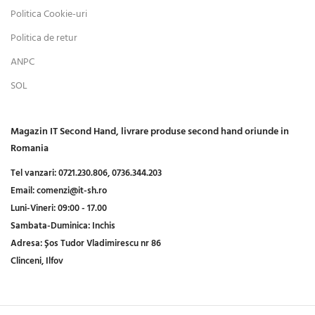
Politica Cookie-uri
Politica de retur
ANPC
SOL
Magazin IT Second Hand, livrare produse second hand oriunde in
Romania
Tel vanzari:
0721.230.806,
0736.344.203
Email:
comenzi@it-sh.ro
Luni-Vineri:
09:00 - 17.00
Sambata-Duminica:
Inchis
Adresa:
Șos Tudor Vladimirescu nr 86
Clinceni, Ilfov