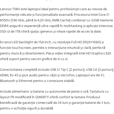
Lenovo T580 este laptopul ideal pentru profesioniști care au nevoie de
performanțe ridicate și funcționalitate avansată. Procesorul Intel Core i7-
8550U (1.90 GHz, până la 4.20 GHz, 8MB Cache) combinat cu 32GB memorie
DDR4 asigură o experiență ultra-rapidă în multitasking și aplicații intensive.
SSD-ul de 1TB oferă spațiu generos și viteze rapide de acces la date.
Ecranul LED backlight de 15.6 inch, cu rezoluție Full HD (1920×1080) și
funcție touchscreen, permite o interacțiune intuitivă și clară, perfectă
pentru muncă și divertisment. Placa video integrată Intel HD Graphics 620
oferă suport pentru sarcini grafice de zi cu zi.
Conectivitatea completă include USB 3.1 Tip C (2 porturi), USB 3.0 (2 porturi),
HDMI, RJ-45 și jack audio pentru căști și microfon. Laptopul are Wi-Fi,
Bluetooth și Ethernet pentru o conexiune stabilă.
Include alimentator și baterie cu autonomie de peste o oră. Tastatura cu
layout FR modificată în QWERTY oferă confort la tastare. Produsul
beneficiază de garanție comercială de 24 luni și garanție baterie de 3 luni,
pentru o achiziție sigură și durabilă.