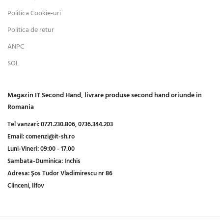
Politica Cookie-uri
Politica de retur
ANPC
SOL
Magazin IT Second Hand, livrare produse second hand oriunde in
Romania
Tel vanzari:
0721.230.806,
0736.344.203
Email:
comenzi@it-sh.ro
Luni-Vineri:
09:00 - 17.00
Sambata-Duminica:
Inchis
Adresa:
Șos Tudor Vladimirescu nr 86
Clinceni, Ilfov