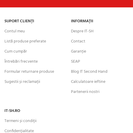
SUPORT CLIENȚI
INFORMAȚII
Contul meu
Despre IT-SH
Listă produse preferate
Contact
Cum cumpăr
Garanție
Întrebări frecvente
SEAP
Formular returnare produse
Blog IT Second Hand
Sugestii și reclamații
Calculatoare ieftine
Partenerii nostri
IT-SH.RO
Termeni și condiții
Confidențialitate