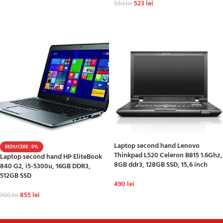
523
lei
550
lei
ADAUGĂ ÎN COȘ
ADAUGĂ ÎN COȘ
Laptop second hand Lenovo
REDUCERE -5%
Thinkpad L520 Celeron B815 1.6Ghz,
Laptop second hand HP EliteBook
8GB ddr3, 128GB SSD, 15,6 inch
840 G2, i5-5300u, 16GB DDR3,
512GB SSD
490
lei
855
lei
900
lei
ADAUGĂ ÎN COȘ
ADAUGĂ ÎN COȘ