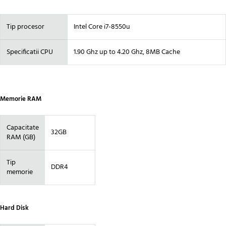
Tip procesor
Intel Core i7-8550u
Specificatii CPU
1.90 Ghz up to 4.20 Ghz, 8MB Cache
Memorie RAM
Capacitate
32GB
RAM (GB)
Tip
DDR4
memorie
Hard Disk