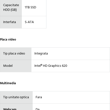
Capacitate
1TB SSD
HDD (GB)
Interfata
S-ATA
Placa video
Tip placa video
Integrata
Model
Intel® HD Graphics 620
Multimedia
Tip unitate optica
Fara
Webcam
Da