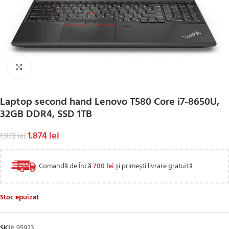
Click to enlarge
Laptop second hand Lenovo T580 Core i7-8650U,
32GB DDR4, SSD 1TB
1.874
lei
1.973
lei
Comandă de Încă
700
lei
și primești livrare gratuită
Stoc epuizat
SKU:
95923