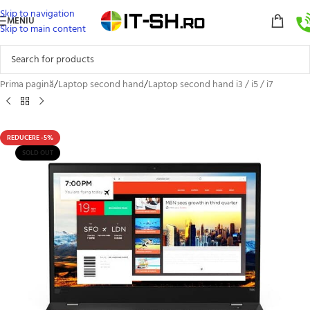
Skip to navigation
MENIU
Skip to main content
Prima pagină
/
Laptop second hand
/
Laptop second hand i3 / i5 / i7
REDUCERE -5%
SOLD OUT