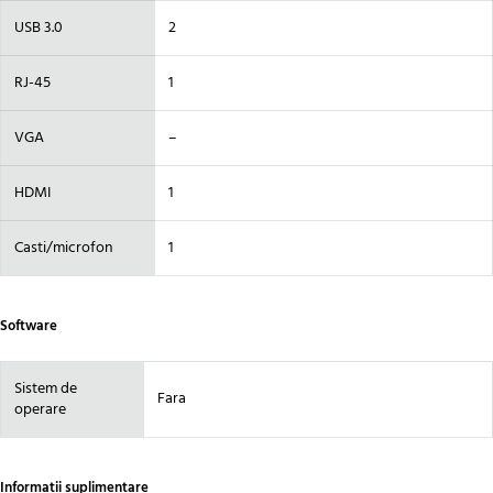
USB 3.0
2
RJ-45
1
VGA
–
HDMI
1
Casti/microfon
1
Software
Sistem de
Fara
operare
Informatii suplimentare