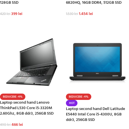
128GB SSD
6820HQ, 16GB DDR4, 512GB SSD
399
lei
1.454
lei
420
lei
1.530
lei
ADAUGĂ ÎN COȘ
ADAUGĂ ÎN COȘ
REDUCERE -4%
REDUCERE -4%
Laptop second hand Lenovo
HOT
ThinkPad L530 Core i5-3320M
Laptop second hand Dell Latitude
2.60Ghz, 8GB ddr3, 256GB SSD
E5440 Intel Core i5-4300U, 8GB
ddr3, 256GB SSD
466
lei
490
lei