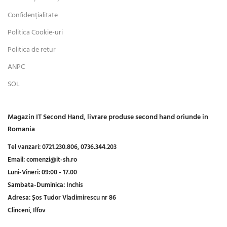
Confidențialitate
Politica Cookie-uri
Politica de retur
ANPC
SOL
Magazin IT Second Hand, livrare produse second hand oriunde in
Romania
Tel vanzari:
0721.230.806,
0736.344.203
Email:
comenzi@it-sh.ro
Luni-Vineri:
09:00 - 17.00
Sambata-Duminica:
Inchis
Adresa:
Șos Tudor Vladimirescu nr 86
Clinceni, Ilfov