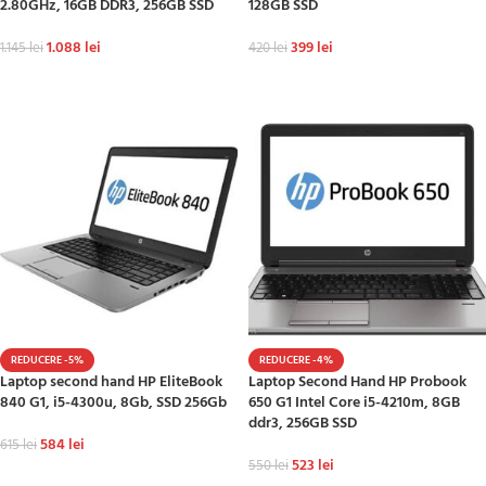
2.80GHz, 16GB DDR3, 256GB SSD
128GB SSD
1.088
lei
399
lei
1.145
lei
420
lei
ADAUGĂ ÎN COȘ
ADAUGĂ ÎN COȘ
REDUCERE -5%
REDUCERE -4%
Laptop second hand HP EliteBook
Laptop Second Hand HP Probook
840 G1, i5-4300u, 8Gb, SSD 256Gb
650 G1 Intel Core i5-4210m, 8GB
ddr3, 256GB SSD
584
lei
615
lei
523
lei
550
lei
ADAUGĂ ÎN COȘ