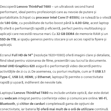
Descoperă
Lenovo ThinkPad T480
– un ultrabook second hand
performant, ideal pentru profesioniști care au nevoie de putere și
portabilitate. Echipat cu
procesor Intel Core i7-8550U
, ce rulează la o viteză
de
1.80 GHz
, cu posibilitate de turbo boost până la
4.00 GHz
, acest laptop
îți oferă o performanță rapidă și eficientă, perfect pentru multitasking și
aplicații care necesită resurse mari. Cu
32 GB DDR4
de memorie RAM și un
SSD de 1TB
, ai spațiu generos pentru stocare și un acces rapid la fișiere și
aplicații.
Ecranul
Full HD de 14″
(rezoluție 1920×1080) oferă imagini clare și detaliate,
fiind ideal pentru vizionarea de filme, prezentări sau lucrul la documente.
Intel UHD Graphics 620
asigură o performanță video decentă pentru
activitățile de zi cu zi. De asemenea, cu porturi multiple, cum ar fi
USB 3.1
Type-C
,
USB 3.0
,
HDMI
, și
Ethernet
, laptopul îți permite o conectivitate
rapidă și ușoară, indiferent de nevoile tale.
Laptopul
Lenovo ThinkPad T480
nu include unitate optică, dar este dotat
cu
webcam
integrat pentru conferințe video și comunicare online.
Wi-Fi
,
Bluetooth
, și
cititor de carduri
completează gama de opțiuni de
conectivitate, iar bateria
îți oferă mai mult de o oră de utilizare
continuă.