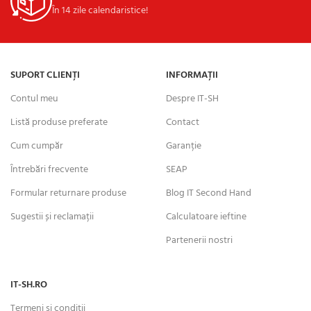
În 14 zile calendaristice!
SUPORT CLIENȚI
INFORMAȚII
Contul meu
Despre IT-SH
Listă produse preferate
Contact
Cum cumpăr
Garanție
Întrebări frecvente
SEAP
Formular returnare produse
Blog IT Second Hand
Sugestii și reclamații
Calculatoare ieftine
Partenerii nostri
IT-SH.RO
Termeni și condiții