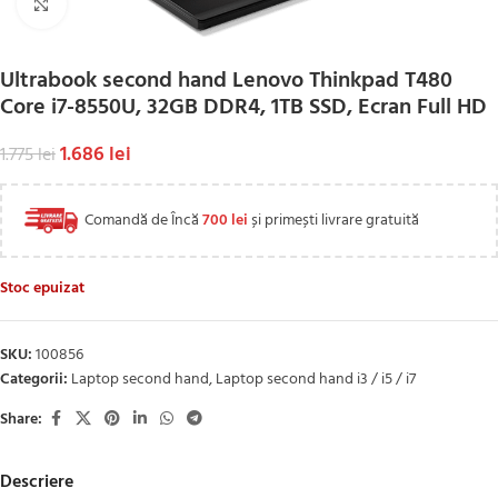
Click to enlarge
Ultrabook second hand Lenovo Thinkpad T480
Core i7-8550U, 32GB DDR4, 1TB SSD, Ecran Full HD
1.686
lei
1.775
lei
Comandă de Încă
700
lei
și primești livrare gratuită
Stoc epuizat
SKU:
100856
Categorii:
Laptop second hand
,
Laptop second hand i3 / i5 / i7
Share:
Descriere