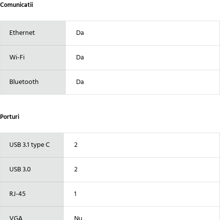
Comunicatii
Ethernet
Da
Wi-Fi
Da
Bluetooth
Da
Porturi
USB 3.1 type C
2
USB 3.0
2
RJ-45
1
VGA
Nu