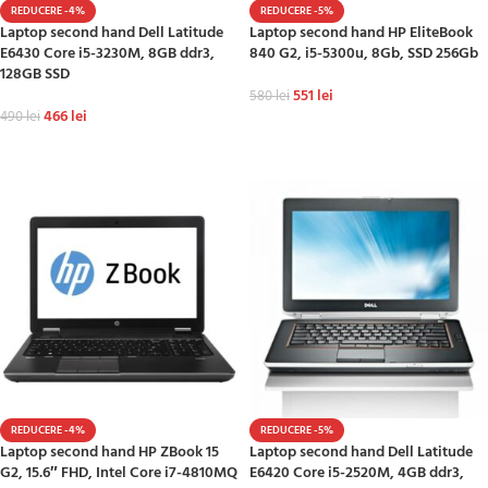
REDUCERE -4%
REDUCERE -5%
Laptop second hand Dell Latitude
Laptop second hand HP EliteBook
E6430 Core i5-3230M, 8GB ddr3,
840 G2, i5-5300u, 8Gb, SSD 256Gb
128GB SSD
551
lei
580
lei
466
lei
490
lei
ADAUGĂ ÎN COȘ
ADAUGĂ ÎN COȘ
REDUCERE -4%
REDUCERE -5%
Laptop second hand HP ZBook 15
Laptop second hand Dell Latitude
G2, 15.6″ FHD, Intel Core i7-4810MQ
E6420 Core i5-2520M, 4GB ddr3,