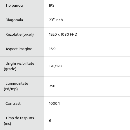
Tip panou
IPS
Diagonala
23″ inch
Rezolutie (pixeli)
1920 x 1080 FHD
Aspect imagine
16:9
Unghi vizibilitate
178/178
(grade)
Luminozitate
250
(cd/mp)
Contrast
1000:1
Timp de raspuns
6
(ms)