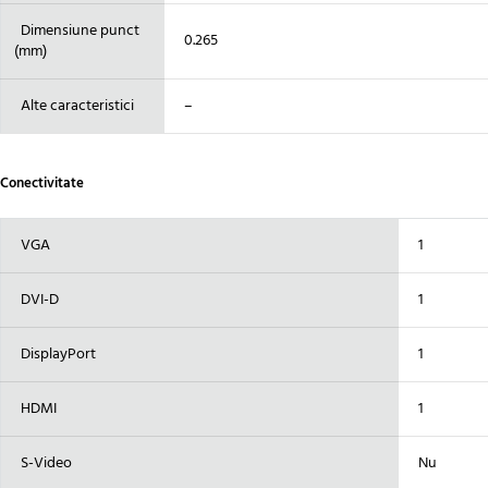
Dimensiune punct
0.265
(mm)
Alte caracteristici
–
Conectivitate
VGA
1
DVI-D
1
DisplayPort
1
HDMI
1
S-Video
Nu