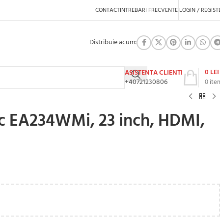
CONTACT
INTREBARI FRECVENTE
LOGIN / REGIST
Distribuie acum:
0
LEI
ASISTENTA CLIENTI
+40721230806
0
ite
c EA234WMi, 23 inch, HDMI,