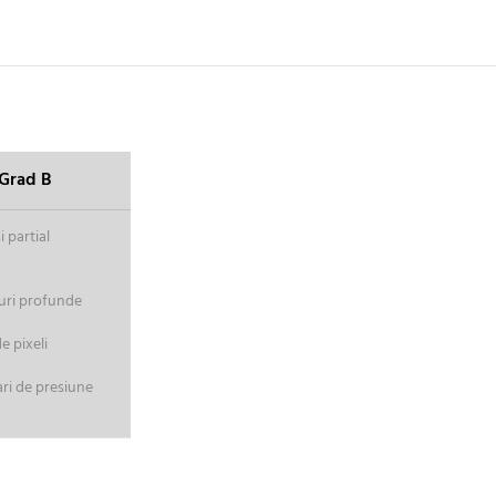
Grad B
 partial
uri profunde
 pixeli
ri de presiune