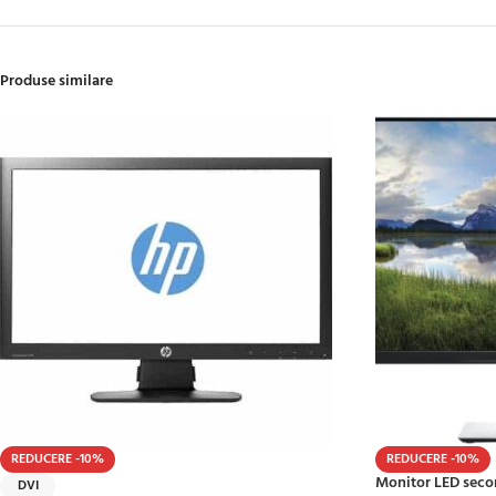
Produse similare
REDUCERE -10%
REDUCERE -10%
Monitor LED secon
DVI