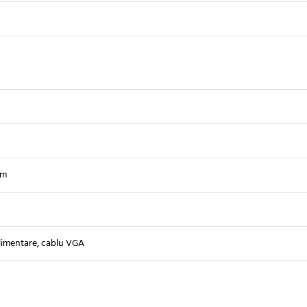
mm
limentare, cablu VGA