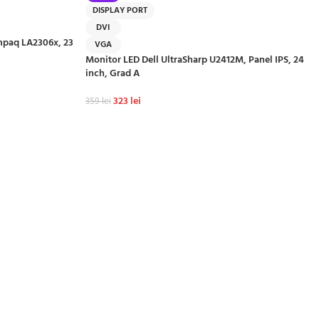
DISPLAY PORT
DVI
mpaq LA2306x, 23
VGA
Monitor LED Dell UltraSharp U2412M, Panel IPS, 24
inch, Grad A
323
lei
359
lei
ADAUGĂ ÎN COȘ