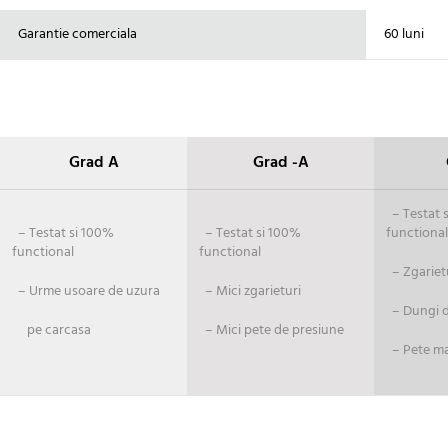
Garantie comerciala
60 luni
Grad A
Grad -A
– Testat si
– Testat si 100%
– Testat si 100%
functional
functional
functional
– Zgariet
– Urme usoare de uzura
– Mici zgarieturi
– Dungi de
pe carcasa
– Mici pete de presiune
– Pete ma