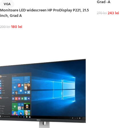
Grad -A
VGA
Monitoare LED widescreen HP ProDisplay P221, 21.5
243
lei
270
lei
inch, Grad A
ADAUGĂ ÎN COȘ
180
lei
200
lei
ADAUGĂ ÎN COȘ