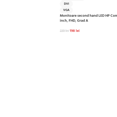
DVI
VGA
Monitoare second hand LED HP Co
inch, FHD, Grad A
198
lei
220
lei
ADAUGĂ ÎN COȘ