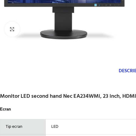
Click to enlarge
DESCRI
Monitor LED second hand Nec EA234WMi, 23 inch, HDMI
Ecran
Tip ecran
LED