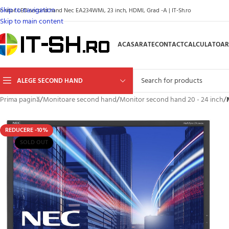
Skip to navigation
onitor LED second hand Nec EA234WMi, 23 inch, HDMI, Grad -A | IT-Sh.ro
Skip to main content
ACASA
RATE
CONTACT
CALCULATOAR
ALEGE SECOND HAND
Prima pagină
/
Monitoare second hand
/
Monitor second hand 20 - 24 inch
/
REDUCERE -10%
SOLD OUT