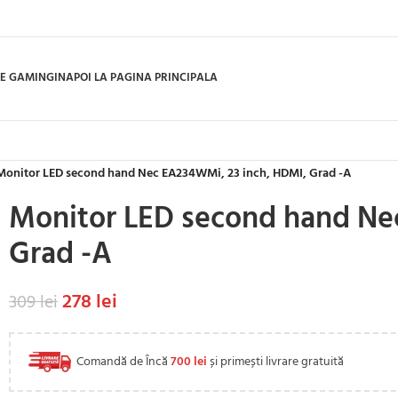
E GAMING
INAPOI LA PAGINA PRINCIPALA
Monitor LED second hand Nec EA234WMi, 23 inch, HDMI, Grad -A
Monitor LED second hand Ne
Grad -A
278
lei
309
lei
Comandă de Încă
700
lei
și primești livrare gratuită