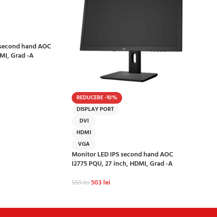
 second hand AOC
DMI, Grad -A
Ș
REDUCERE -10%
DISPLAY PORT
DVI
HDMI
VGA
Monitor LED IPS second hand AOC
I2775 PQU, 27 inch, HDMI, Grad -A
503
lei
559
lei
ADAUGĂ ÎN COȘ