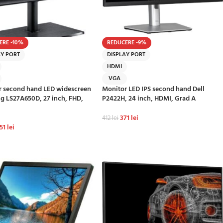
ERE -10%
REDUCERE -9%
AY PORT
DISPLAY PORT
HDMI
VGA
r second hand LED widescreen
Monitor LED IPS second hand Dell
 LS27A650D, 27 inch, FHD,
P2422H, 24 inch, HDMI, Grad A
371
lei
412
lei
51
lei
ADAUGĂ ÎN COȘ
GĂ ÎN COȘ