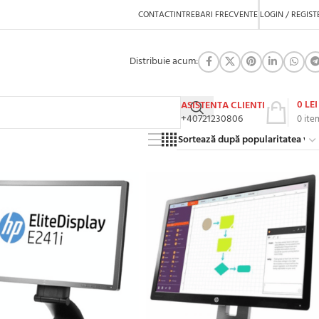
CONTACT
INTREBARI FRECVENTE
LOGIN / REGIST
Distribuie acum:
0
LEI
ASISTENTA CLIENTI
+40721230806
0
ite