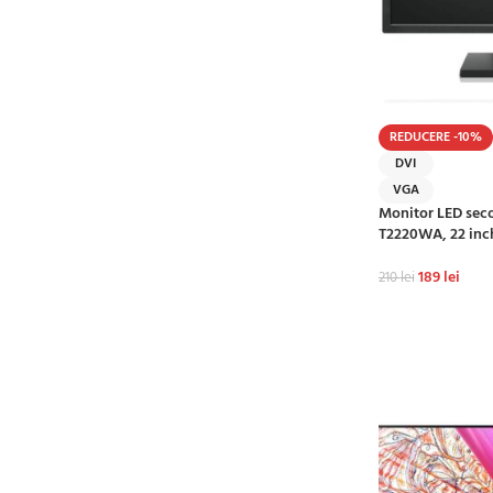
REDUCERE -10%
DVI
VGA
Monitor LED sec
T2220WA, 22 inch
189
lei
210
lei
ADAUGĂ ÎN CO