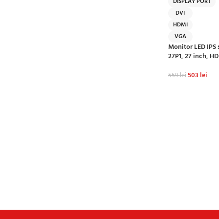
DISPLAY PORT
DVI
HDMI
VGA
Monitor LED IPS
27P1, 27 inch, H
503
lei
559
lei
ADAUGĂ ÎN CO