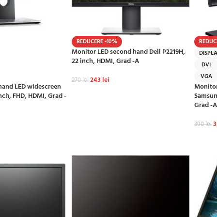
REDUCERE -10%
REDUC
Monitor LED second hand Dell P2219H,
DISPL
22 inch, HDMI, Grad -A
DVI
VGA
243
lei
270
lei
hand LED widescreen
Monito
ADAUGĂ ÎN COȘ
inch, FHD, HDMI, Grad -
Samsung
Grad -A
3
390
lei
Ș
ADAU