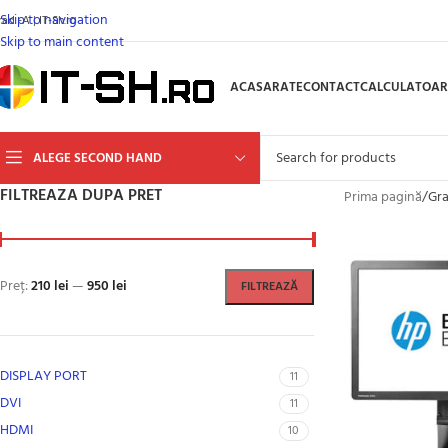
Skip to navigation
ad -A | IT-Sh.ro
Skip to main content
ACASA
RATE
CONTACT
CALCULATOAR
ALEGE SECOND HAND
FILTREAZA DUPA PRET
Prima pagină
/
Gra
Preț:
210 lei
—
950 lei
FILTREAZĂ
DISPLAY PORT
11
DVI
11
HDMI
10