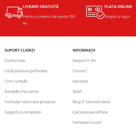
LIVRARE GRATUITĂ
PLATA ONLINE
Pentru comenzi de peste 700
Simplu si sigur
lei
SUPORT CLIENȚI
INFORMAȚII
Contul meu
Despre IT-SH
Listă produse preferate
Contact
Cum cumpăr
Garanție
Întrebări frecvente
SEAP
Formular returnare produse
Blog IT Second Hand
Sugestii și reclamații
Calculatoare ieftine
Partenerii nostri