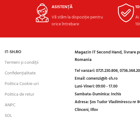
ASISTENȚĂ
1
Vă stăm la dispoziție pentru
Ai
orice întrebare
10
IT-SH.RO
Magazin IT Second Hand, livrare 
Romania
Termeni și condiții
Tel vanzari:
0721.230.806,
0736.344.2
Confidențialitate
Email:
comenzi@it-sh.ro
Politica Cookie-uri
Luni-Vineri:
09:00 - 17.00
Politica de retur
Sambata-Duminica:
Inchis
Adresa:
Șos Tudor Vladimirescu nr 8
ANPC
Clinceni, Ilfov
SOL