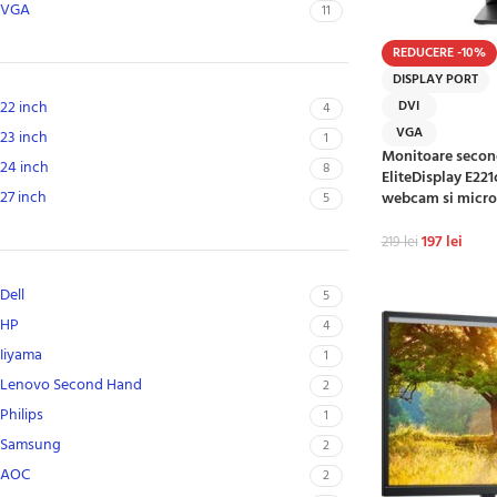
VGA
11
REDUCERE -10%
DISPLAY PORT
DVI
22 inch
4
VGA
23 inch
1
Monitoare secon
24 inch
8
EliteDisplay E221c
27 inch
webcam si micro
5
197
lei
219
lei
ADAUGĂ ÎN CO
Dell
5
HP
4
Iiyama
1
Lenovo Second Hand
2
Philips
1
Samsung
2
AOC
2