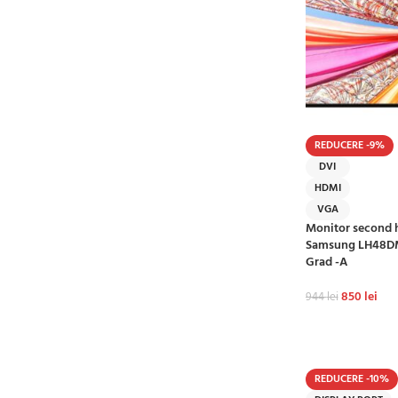
REDUCERE -9%
DVI
HDMI
VGA
Monitor second 
Samsung LH48DM
Grad -A
850
lei
944
lei
ADAUGĂ ÎN CO
REDUCERE -10%