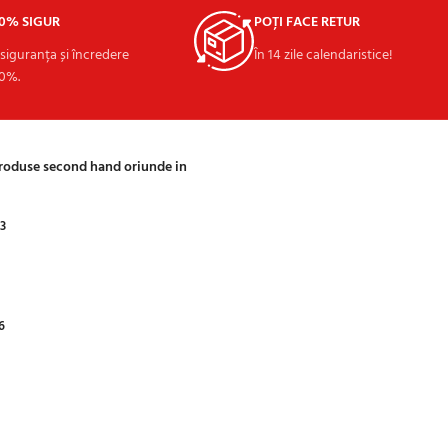
00% SIGUR
POȚI FACE RETUR
 siguranța și încredere
În 14 zile calendaristice!
0%.
produse second hand oriunde in
03
6