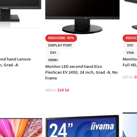
REDUCERE -10%
REDUC
DISPLAY PORT
DVI
DVI
VGA
ond hand Lenovo
Monitor
HDMI
, Grad -A
Full HD
Monitor LED second hand Eizo
FlexScan EV 2450, 24 inch, Grad -A, No
2
229
lei
Frame
Ș
ADAU
324
lei
360
lei
ADAUGĂ ÎN COȘ