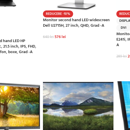
REDUCERE -10%
REDUC
Monitor second hand LED widescreen
DISPL
Dell U2715H, 27 inch, QHD, Grad -A
DVI
Monitoa
576
lei
640
lei
E241i, I
d hand LED HP
A
ADAUGĂ ÎN COȘ
, 21.5 inch, IPS, FHD,
fon, boxe, Grad -A
289
lei
ADAU
Ș