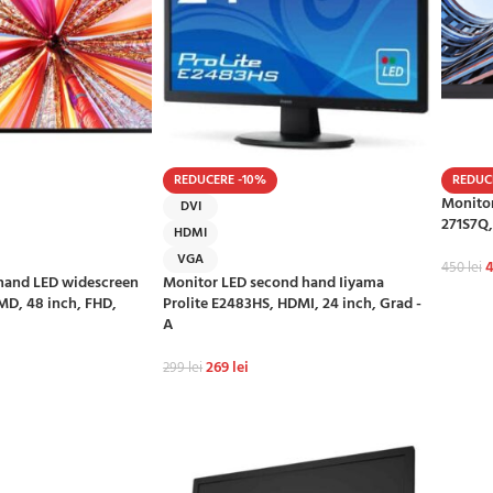
REDUCERE -10%
REDUC
Monitor
DVI
271S7Q,
HDMI
VGA
450
lei
hand LED widescreen
Monitor LED second hand Iiyama
ADAU
D, 48 inch, FHD,
Prolite E2483HS, HDMI, 24 inch, Grad -
A
269
lei
299
lei
Ș
ADAUGĂ ÎN COȘ