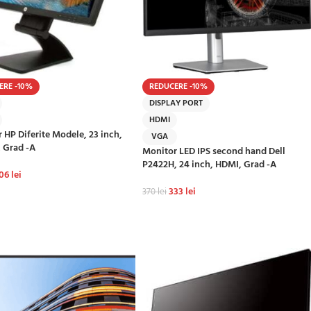
ERE -10%
REDUCERE -10%
DISPLAY PORT
HDMI
 HP Diferite Modele, 23 inch,
VGA
, Grad -A
Monitor LED IPS second hand Dell
P2422H, 24 inch, HDMI, Grad -A
06
lei
333
lei
370
lei
GĂ ÎN COȘ
ADAUGĂ ÎN COȘ