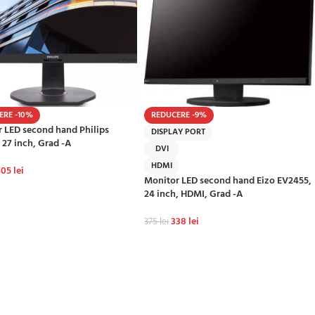
ERE -10%
REDUCERE -9%
 LED second hand Philips
DISPLAY PORT
 27 inch, Grad -A
DVI
HDMI
405
lei
Monitor LED second hand Eizo EV2455,
GĂ ÎN COȘ
24 inch, HDMI, Grad -A
338
lei
375
lei
ADAUGĂ ÎN COȘ