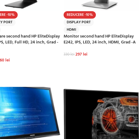
ERE -10%
REDUCERE -10%
AY PORT
DISPLAY PORT
HDMI
re second hand HP EliteDisplay
Monitor second hand HP EliteDisplay
PS, LED, Full HD, 24 inch, Grad -
E242, IPS, LED, 24 inch, HDMI, Grad -A
297
lei
330
lei
260
lei
ADAUGĂ ÎN COȘ
GĂ ÎN COȘ