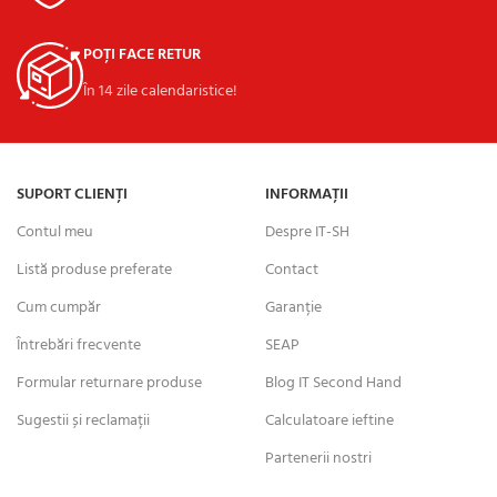
POȚI FACE RETUR
În 14 zile calendaristice!
SUPORT CLIENȚI
INFORMAȚII
Contul meu
Despre IT-SH
Listă produse preferate
Contact
Cum cumpăr
Garanție
Întrebări frecvente
SEAP
Formular returnare produse
Blog IT Second Hand
Sugestii și reclamații
Calculatoare ieftine
Partenerii nostri