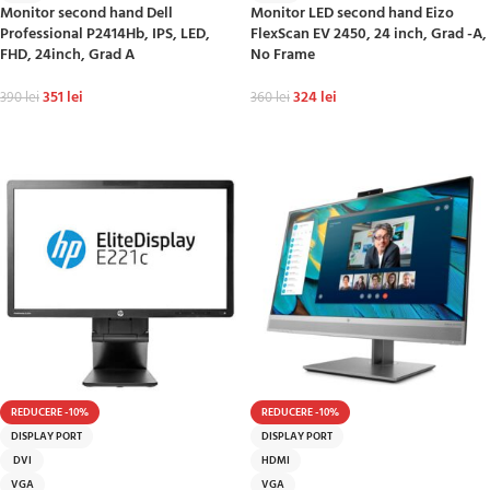
Monitor second hand Dell
Monitor LED second hand Eizo
Professional P2414Hb, IPS, LED,
FlexScan EV 2450, 24 inch, Grad -A,
FHD, 24inch, Grad A
No Frame
351
lei
324
lei
390
lei
360
lei
ADAUGĂ ÎN COȘ
ADAUGĂ ÎN COȘ
REDUCERE -10%
REDUCERE -10%
DISPLAY PORT
DISPLAY PORT
DVI
HDMI
VGA
VGA