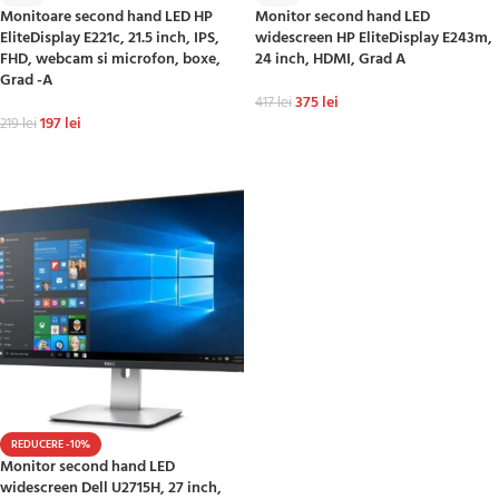
Monitoare second hand LED HP
Monitor second hand LED
EliteDisplay E221c, 21.5 inch, IPS,
widescreen HP EliteDisplay E243m,
FHD, webcam si microfon, boxe,
24 inch, HDMI, Grad A
Grad -A
375
lei
417
lei
197
lei
219
lei
ADAUGĂ ÎN COȘ
ADAUGĂ ÎN COȘ
REDUCERE -10%
Monitor second hand LED
widescreen Dell U2715H, 27 inch,