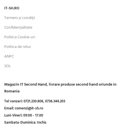
IT-SH.RO
Termeni și condiții
Confidențialitate
Politica Cookie-uri
Politica de retur
ANPC
SOL
Magazin IT Second Hand, livrare produse second hand oriunde in
Romania
Tel vanzari:
0721.230.806,
0736.344.203
Email:
comenzi@it-sh.ro
Luni-Vineri:
09:00 - 17.00
Sambata-Duminica:
Inchis