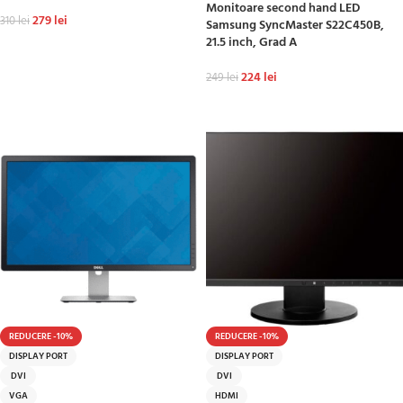
Monitoare second hand LED
279
lei
310
lei
Samsung SyncMaster S22C450B,
21.5 inch, Grad A
ADAUGĂ ÎN COȘ
224
lei
249
lei
ADAUGĂ ÎN COȘ
REDUCERE -10%
REDUCERE -10%
DISPLAY PORT
DISPLAY PORT
DVI
DVI
VGA
HDMI