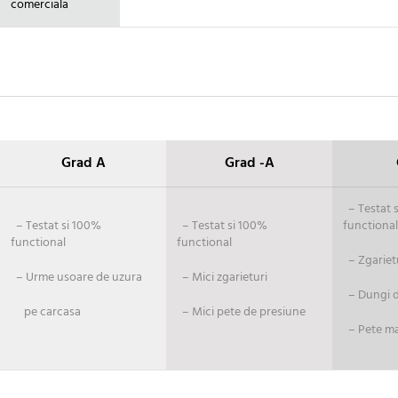
comerciala
Grad A
Grad -A
– Testat si
– Testat si 100%
– Testat si 100%
functional
functional
functional
– Zgariet
– Urme usoare de uzura
– Mici zgarieturi
– Dungi de
pe carcasa
– Mici pete de presiune
– Pete ma