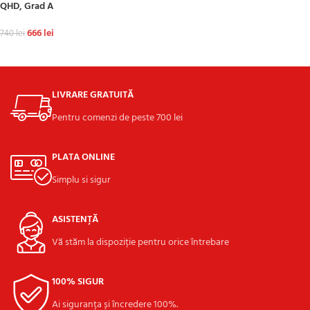
QHD, Grad A
666
lei
740
lei
ADAUGĂ ÎN COȘ
LIVRARE GRATUITĂ
Pentru comenzi de peste 700 lei
PLATA ONLINE
Simplu si sigur
ASISTENȚĂ
Vă stăm la dispoziție pentru orice întrebare
100% SIGUR
Ai siguranța și încredere 100%.