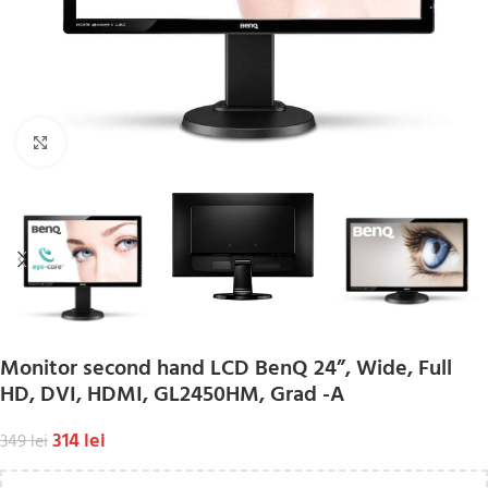
Click to enlarge
Monitor second hand LCD BenQ 24”, Wide, Full
HD, DVI, HDMI, GL2450HM, Grad -A
314
lei
349
lei