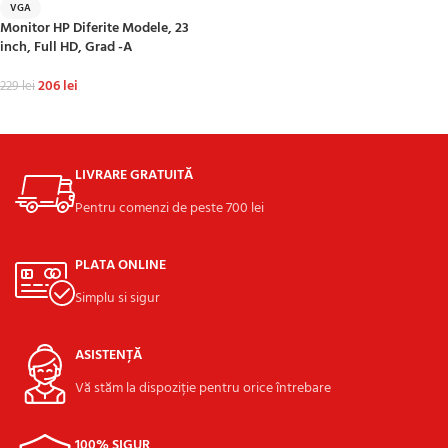
VGA
Monitor HP Diferite Modele, 23
inch, Full HD, Grad -A
206
lei
229
lei
ADAUGĂ ÎN COȘ
LIVRARE GRATUITĂ
Pentru comenzi de peste 700 lei
PLATA ONLINE
Simplu si sigur
ASISTENȚĂ
Vă stăm la dispoziție pentru orice întrebare
100% SIGUR