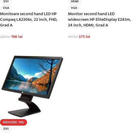
DVI
HDMI
VGA
VGA
Monitoare second hand LED HP
Monitor second hand LED
Compaq LA2306x, 23 inch, FHD,
widescreen HP EliteDisplay E243m,
Grad A
24 inch, HDMI, Grad A
198
lei
375
lei
220
lei
417
lei
ADAUGĂ ÎN COȘ
ADAUGĂ ÎN COȘ
REDUCERE -10%
DVI