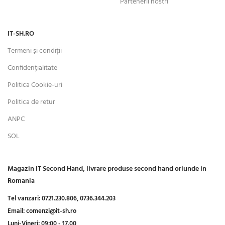
Partenerii nostri
IT-SH.RO
Termeni și condiții
Confidențialitate
Politica Cookie-uri
Politica de retur
ANPC
SOL
Magazin IT Second Hand, livrare produse second hand oriunde in
Romania
Tel vanzari:
0721.230.806,
0736.344.203
Email:
comenzi@it-sh.ro
Luni-Vineri:
09:00 - 17.00