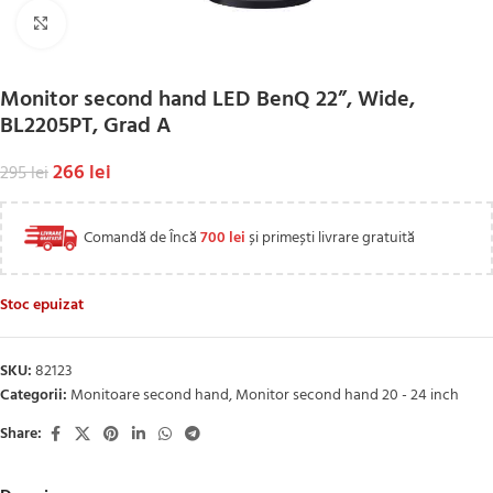
Click to enlarge
Monitor second hand LED BenQ 22”, Wide,
BL2205PT, Grad A
266
lei
295
lei
Comandă de Încă
700
lei
și primești livrare gratuită
Stoc epuizat
SKU:
82123
Categorii:
Monitoare second hand
,
Monitor second hand 20 - 24 inch
Share: