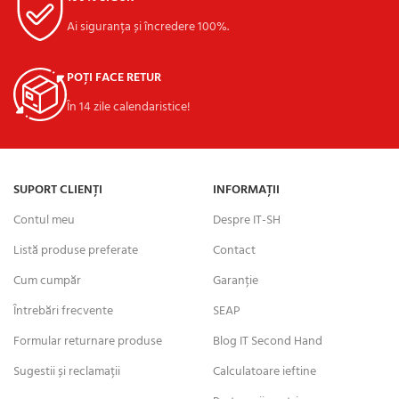
Ai siguranța și încredere 100%.
POȚI FACE RETUR
În 14 zile calendaristice!
SUPORT CLIENȚI
INFORMAȚII
Contul meu
Despre IT-SH
Listă produse preferate
Contact
Cum cumpăr
Garanție
Întrebări frecvente
SEAP
Formular returnare produse
Blog IT Second Hand
Sugestii și reclamații
Calculatoare ieftine