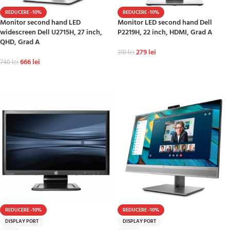
REDUCERE -10%
REDUCERE -10%
Monitor second hand LED
Monitor LED second hand Dell
widescreen Dell U2715H, 27 inch,
P2219H, 22 inch, HDMI, Grad A
QHD, Grad A
279
lei
310
lei
666
lei
740
lei
ADAUGĂ ÎN COȘ
ADAUGĂ ÎN COȘ
REDUCERE -10%
REDUCERE -10%
DISPLAY PORT
DISPLAY PORT