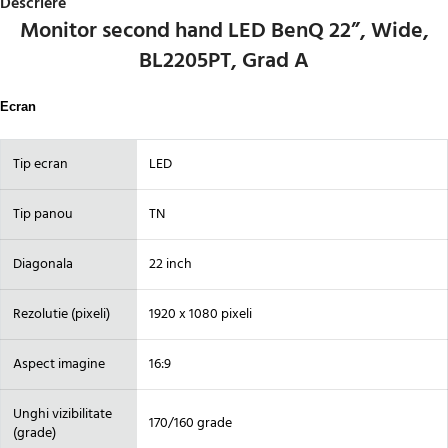
Descriere
Monitor second hand LED BenQ 22”, Wide,
BL2205PT, Grad A
Ecran
Tip ecran
LED
Tip panou
TN
Diagonala
22 inch
Rezolutie (pixeli)
1920 x 1080 pixeli
Aspect imagine
16:9
Unghi vizibilitate
170/160 grade
(grade)