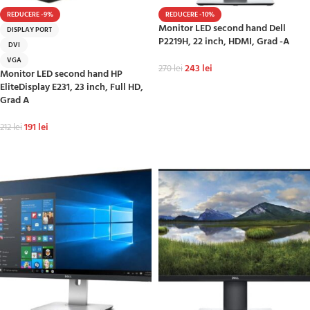
REDUCERE -9%
REDUCERE -10%
Monitor LED second hand Dell
DISPLAY PORT
P2219H, 22 inch, HDMI, Grad -A
DVI
VGA
243
lei
270
lei
Monitor LED second hand HP
EliteDisplay E231, 23 inch, Full HD,
ADAUGĂ ÎN COȘ
Grad A
191
lei
212
lei
ADAUGĂ ÎN COȘ