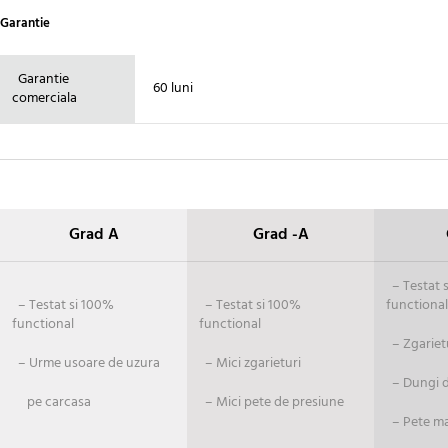
Garantie
Garantie
60 luni
comerciala
Grad A
Grad -A
– Testat si
– Testat si 100%
– Testat si 100%
functional
functional
functional
– Zgariet
– Urme usoare de uzura
– Mici zgarieturi
– Dungi de
pe carcasa
– Mici pete de presiune
– Pete ma