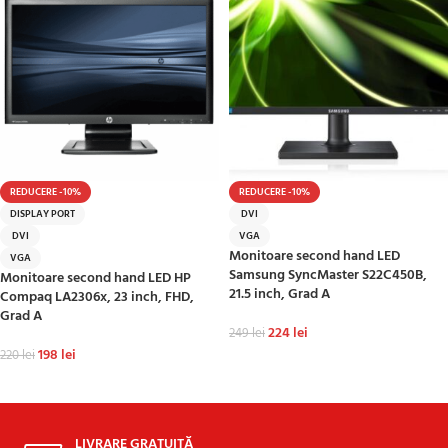
REDUCERE -10%
REDUCERE -10%
DISPLAY PORT
DVI
DVI
VGA
Monitoare second hand LED
VGA
Samsung SyncMaster S22C450B,
Monitoare second hand LED HP
21.5 inch, Grad A
Compaq LA2306x, 23 inch, FHD,
Grad A
224
lei
249
lei
198
lei
220
lei
ADAUGĂ ÎN COȘ
ADAUGĂ ÎN COȘ
LIVRARE GRATUITĂ