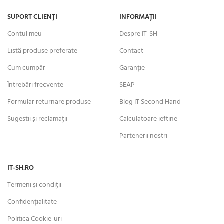
SUPORT CLIENȚI
INFORMAȚII
Contul meu
Despre IT-SH
Listă produse preferate
Contact
Cum cumpăr
Garanție
Întrebări frecvente
SEAP
Formular returnare produse
Blog IT Second Hand
Sugestii și reclamații
Calculatoare ieftine
Partenerii nostri
IT-SH.RO
Termeni și condiții
Confidențialitate
Politica Cookie-uri