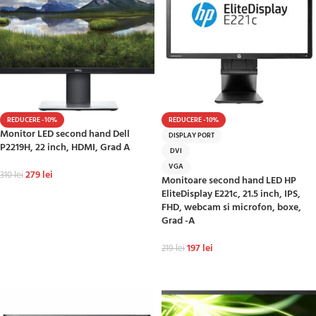
REDUCERE -10%
REDUCERE -10%
Monitor LED second hand Dell
DISPLAY PORT
P2219H, 22 inch, HDMI, Grad A
DVI
VGA
279
lei
310
lei
Monitoare second hand LED HP
EliteDisplay E221c, 21.5 inch, IPS,
ADAUGĂ ÎN COȘ
FHD, webcam si microfon, boxe,
Grad -A
197
lei
219
lei
ADAUGĂ ÎN COȘ