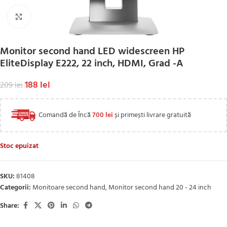
Click to enlarge
Monitor second hand LED widescreen HP
EliteDisplay E222, 22 inch, HDMI, Grad -A
188
lei
209
lei
Comandă de Încă
700
lei
și primești livrare gratuită
Stoc epuizat
SKU:
81408
Categorii:
Monitoare second hand
,
Monitor second hand 20 - 24 inch
Share: