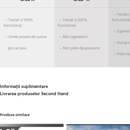
– Testat si
– Testat si 100%
– Testat si 100%
functional
functional
functional
– Zgariet
– Urme usoare de uzura
– Mici zgarieturi
– Dungi de
pe carcasa
– Mici pete de presiune
– Pete ma
Informații suplimentare
Livrarea produselor Second Hand
Produse similare