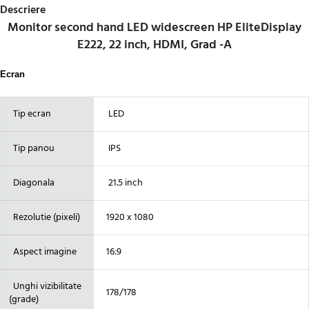
Descriere
Monitor second hand LED widescreen HP EliteDisplay
E222, 22 inch, HDMI, Grad -A
Ecran
Tip ecran
LED
Tip panou
IPS
Diagonala
21.5 inch
Rezolutie (pixeli)
1920 x 1080
Aspect imagine
16:9
Unghi vizibilitate
178/178
(grade)