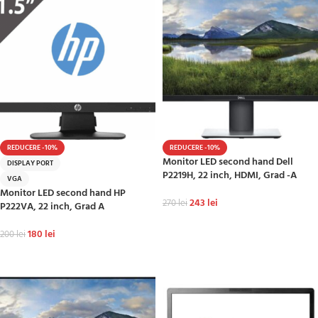
REDUCERE -10%
REDUCERE -10%
Monitor LED second hand Dell
DISPLAY PORT
P2219H, 22 inch, HDMI, Grad -A
VGA
Monitor LED second hand HP
243
lei
270
lei
P222VA, 22 inch, Grad A
ADAUGĂ ÎN COȘ
180
lei
200
lei
ADAUGĂ ÎN COȘ