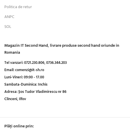
Politica de retur
ANPC
SOL
Magazin IT Second Hand, livrare produse second hand oriunde in
Romania
Tel vanzari:
0721.230.806,
0736.344.203
Email:
comenzi@it-sh.ro
Luni-Vineri:
09:00 - 17.00
Sambata-Duminica:
Inchis
Adresa:
Șos Tudor Vladimirescu nr 86
Clinceni, Ilfov
Plăți online prin: