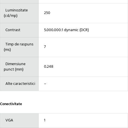
Luminozitate
250
(cd/mp)
Contrast
5.000.000:1 dynamic (DCR)
Timp de raspuns
7
(ms)
Dimensiune
0.248
punct (mm)
Alte caracteristici
–
Conectivitate
VGA
1