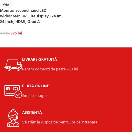
VGA
Monitor second hand LED
widescreen HP EliteDisplay E243m,
24 inch, HDMI, Grad A
375
lei
417
lei
ADAUGĂ ÎN COȘ
LIVRARE GRATUITĂ
Pentru comenzi de peste 700 lei
PLATA ONLINE
Simplu si sigur
ASISTENȚĂ
Vă stăm la dispoziție pentru orice întrebare