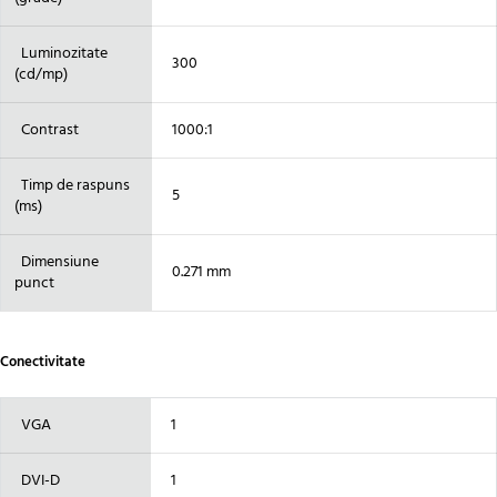
Luminozitate
300
(cd/mp)
Contrast
1000:1
Timp de raspuns
5
(ms)
Dimensiune
0.271 mm
punct
Conectivitate
VGA
1
DVI-D
1