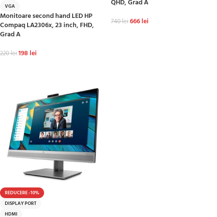
QHD, Grad A
VGA
Monitoare second hand LED HP
666
lei
740
lei
Compaq LA2306x, 23 inch, FHD,
Grad A
ADAUGĂ ÎN COȘ
198
lei
220
lei
ADAUGĂ ÎN COȘ
REDUCERE -10%
DISPLAY PORT
HDMI