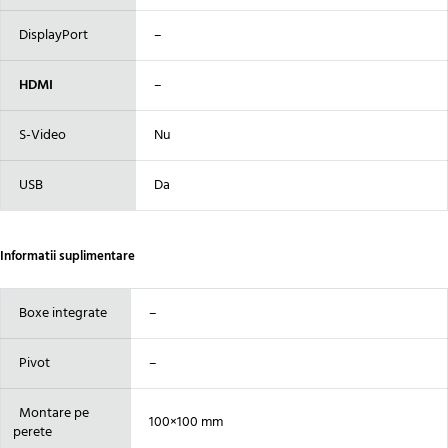
DisplayPort
–
HDMI
–
S-Video
Nu
USB
Da
Informatii suplimentare
Boxe integrate
–
Pivot
–
Montare pe
100×100 mm
perete