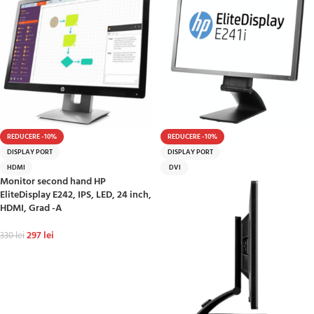
REDUCERE -10%
REDUCERE -10%
DISPLAY PORT
DISPLAY PORT
HDMI
DVI
Monitor second hand HP
EliteDisplay E242, IPS, LED, 24 inch,
HDMI, Grad -A
297
lei
330
lei
ADAUGĂ ÎN COȘ