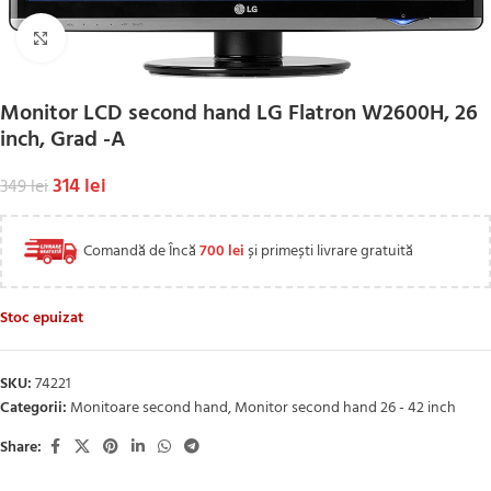
Click to enlarge
Monitor LCD second hand LG Flatron W2600H, 26
inch, Grad -A
314
lei
349
lei
Comandă de Încă
700
lei
și primești livrare gratuită
Stoc epuizat
SKU:
74221
Categorii:
Monitoare second hand
,
Monitor second hand 26 - 42 inch
Share: