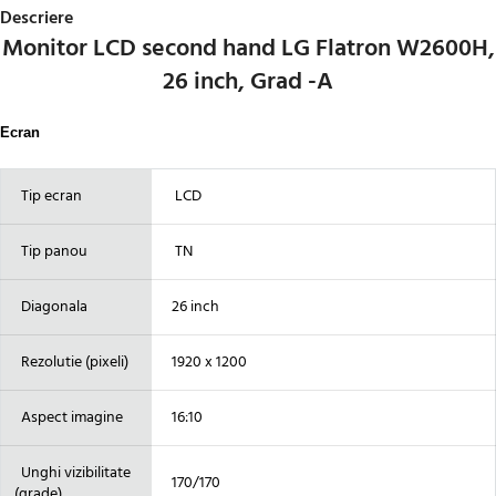
Descriere
Monitor LCD second hand LG Flatron W2600H,
26 inch, Grad -A
Ecran
Tip ecran
LCD
Tip panou
TN
Diagonala
26 inch
Rezolutie (pixeli)
1920 x 1200
Aspect imagine
16:10
Unghi vizibilitate
170/170
(grade)