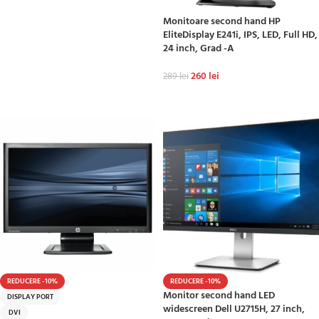
Monitoare second hand HP
EliteDisplay E241i, IPS, LED, Full HD,
24 inch, Grad -A
260
lei
289
lei
ADAUGĂ ÎN COȘ
REDUCERE -10%
REDUCERE -10%
Monitor second hand LED
DISPLAY PORT
widescreen Dell U2715H, 27 inch,
DVI