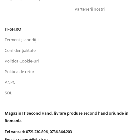
Partenerii nostri
IT-SH.RO
Termeni și condiții
Confidențialitate
Politica Cookie-uri
Politica de retur
ANPC
SOL
Magazin IT Second Hand, livrare produse second hand oriunde in
Romania
Tel vanzari:
0721.230.806,
0736.344.203
Email:
comenzi@it-sh.ro