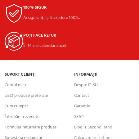
100% SIGUR
Ai siguranța și încredere 100%.
POȚI FACE RETUR
În 14 zile calendaristice!
SUPORT CLIENȚI
INFORMAȚII
Contul meu
Despre IT-SH
Listă produse preferate
Contact
Cum cumpăr
Garanție
Întrebări frecvente
SEAP
Formular returnare produse
Blog IT Second Hand
Sugestii și reclamații
Calculatoare ieftine