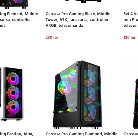
ing Element, Middle
Carcasa Pro Gaming Blaze, Middle
Set 4 V
sursa, controller
Tower, ATX, fara sursa, controller
mm Pro
nda
ARGB, telecomanda
teleco
230
lei
130
lei
Ș
ADAUGĂ ÎN COȘ
ADAU
ng Bastion, Alba,
Carcasa Pro Gaming Diamond, Middle
Carcasa