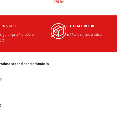
275
lei
GĂ ÎN COȘ
ADAUGĂ ÎN COȘ
00% SIGUR
POȚI FACE RETUR
 siguranța și încredere
În 14 zile calendaristice!
0%.
produse second hand oriunde in
03
6