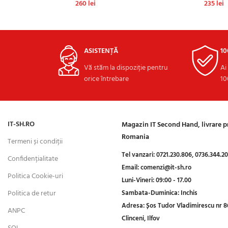
260
lei
235
lei
Ș
ADAUGĂ ÎN COȘ
ADAU
ASISTENȚĂ
1
Vă stăm la dispoziție pentru
Ai
orice întrebare
10
IT-SH.RO
Magazin IT Second Hand, livrare 
Romania
Termeni și condiții
Tel vanzari:
0721.230.806,
0736.344.2
Confidențialitate
Email:
comenzi@it-sh.ro
Politica Cookie-uri
Luni-Vineri:
09:00 - 17.00
Politica de retur
Sambata-Duminica:
Inchis
Adresa:
Șos Tudor Vladimirescu nr 8
ANPC
Clinceni, Ilfov