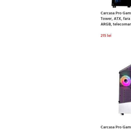
Carcasa Pro Gam
Tower, ATX, fara 
ARGB, telecoma
215
lei
ADAUGĂ ÎN CO
Carcasa Pro Gami