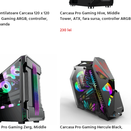
entilatoare Carcasa 120 x 120
Carcasa Pro Gaming Hive, Middle
 Gaming ARGB, controller,
Tower, ATX, fara sursa, controller ARGB
manda
230
lei
ADAUGĂ ÎN COȘ
GĂ ÎN COȘ
 Pro Gaming Zerg, Middle
Carcasa Pro Gaming Hercule Black,