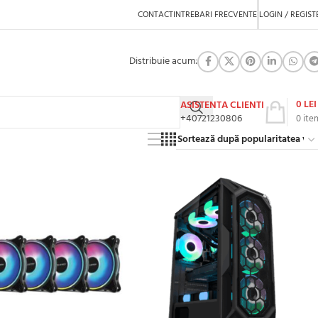
CONTACT
INTREBARI FRECVENTE
LOGIN / REGIST
Distribuie acum:
0
LEI
ASISTENTA CLIENTI
+40721230806
0
ite