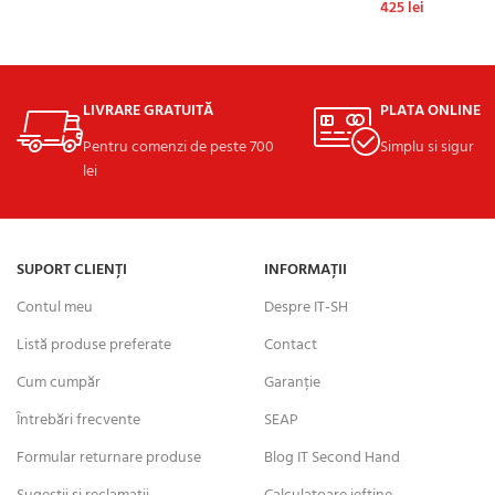
425
lei
ADAUGĂ ÎN CO
LIVRARE GRATUITĂ
PLATA ONLINE
Pentru comenzi de peste 700
Simplu si sigur
lei
SUPORT CLIENȚI
INFORMAȚII
Contul meu
Despre IT-SH
Listă produse preferate
Contact
Cum cumpăr
Garanție
Întrebări frecvente
SEAP
Formular returnare produse
Blog IT Second Hand