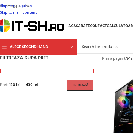
Skip to navigation
ro Gaming | IT-Sh.ro
Skip to main content
ACASA
RATE
CONTACT
CALCULATOAR
ALEGE SECOND HAND
FILTREAZA DUPA PRET
Prima pagină
/
Ma
Preț:
130 lei
—
430 lei
FILTREAZĂ