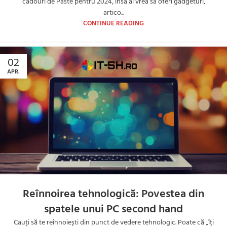
cadouri de Paste pentru 2024, insa ai vrea sa oferi gadgeturi,
artico...
CONTINUE READING
02
APR.
Reînnoirea tehnologică: Povestea din
spatele unui PC second hand
Cauți să te reînnoiești din punct de vedere tehnologic. Poate că „îți