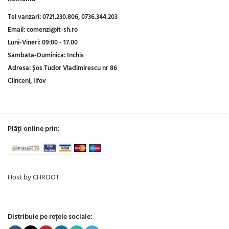
Tel vanzari:
0721.230.806,
0736.344.203
Email:
comenzi@it-sh.ro
Luni-Vineri:
09:00 - 17.00
Sambata-Duminica:
Inchis
Adresa:
Șos Tudor Vladimirescu nr 86
Clinceni, Ilfov
Plăți online prin:
Host by CHROOT
Distribuie pe rețele sociale: