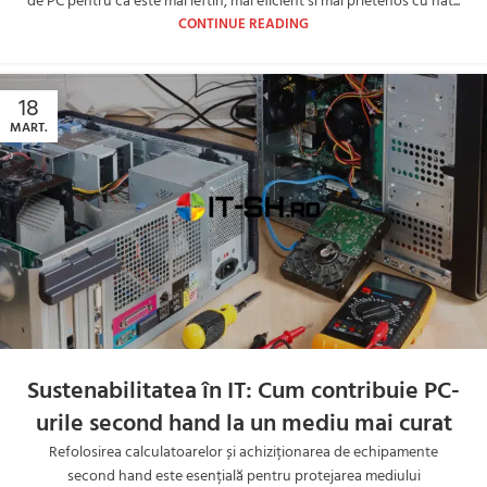
de PC pentru ca este mai ieftin, mai eficient si mai prietenos cu nat...
CONTINUE READING
18
MART.
Sustenabilitatea în IT: Cum contribuie PC-
urile second hand la un mediu mai curat
Refolosirea calculatoarelor și achiziționarea de echipamente
second hand este esențială pentru protejarea mediului