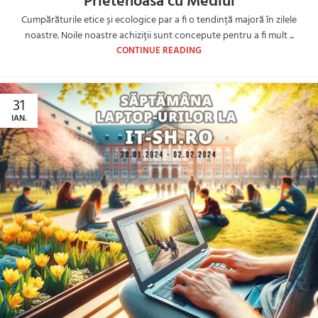
Prietenoasă cu Mediul
Cumpărăturile etice și ecologice par a fi o tendință majoră în zilele
noastre. Noile noastre achiziții sunt concepute pentru a fi mult ...
CONTINUE READING
31
IAN.