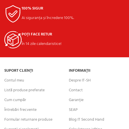
100% SIGUR
Ai siguranța și încredere 100%.
POȚI FACE RETUR
În 14 zile calendaristice!
SUPORT CLIENȚI
INFORMAȚII
Contul meu
Despre IT-SH
Listă produse preferate
Contact
Cum cumpăr
Garanție
Întrebări frecvente
SEAP
Formular returnare produse
Blog IT Second Hand