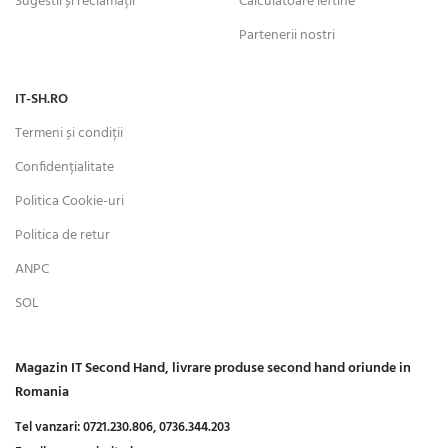
Sugestii și reclamații
Calculatoare ieftine
Partenerii nostri
IT-SH.RO
Termeni și condiții
Confidențialitate
Politica Cookie-uri
Politica de retur
ANPC
SOL
Magazin IT Second Hand, livrare produse second hand oriunde in
Romania
Tel vanzari:
0721.230.806,
0736.344.203