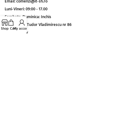
Email:
comenzi@it-sh.ro
Luni-Vineri:
09:00 - 17.00
Sambata-Duminica:
Inchis
Adresa:
Șos Tudor Vladimirescu nr 86
Shop
Cart
My account
Clinceni, Ilfov
Plăți online prin:
Host by CHROOT
Distribuie pe rețele sociale: