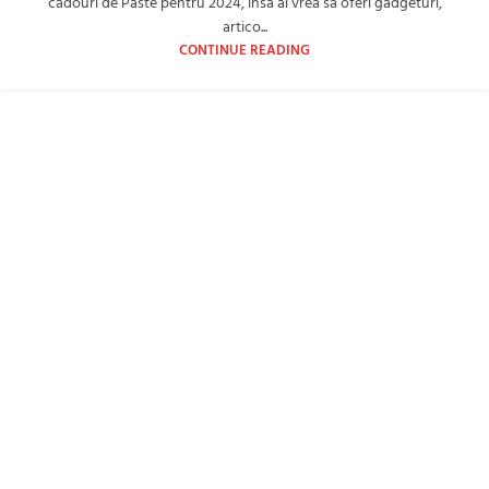
cadouri de Paste pentru 2024, insa ai vrea sa oferi gadgeturi,
artico...
CONTINUE READING