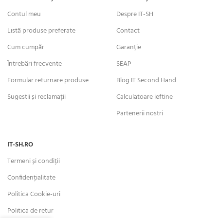
Contul meu
Despre IT-SH
Listă produse preferate
Contact
Cum cumpăr
Garanție
Întrebări frecvente
SEAP
Formular returnare produse
Blog IT Second Hand
Sugestii și reclamații
Calculatoare ieftine
Partenerii nostri
IT-SH.RO
Termeni și condiții
Confidențialitate
Politica Cookie-uri
Politica de retur