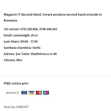
Magazin IT Second Hand, livrare produse second hand oriunde in
Romania
Tel vanzari:
0721.230.806,
0736.344.203
Email:
comenzi@it-sh.ro
Luni-Vineri:
09:00 - 17.00
Sambata-Duminica:
Inchis
Adresa:
Șos Tudor Vladimirescu nr 86
Clinceni, Ilfov
Plăți online prin:
Host by CHROOT