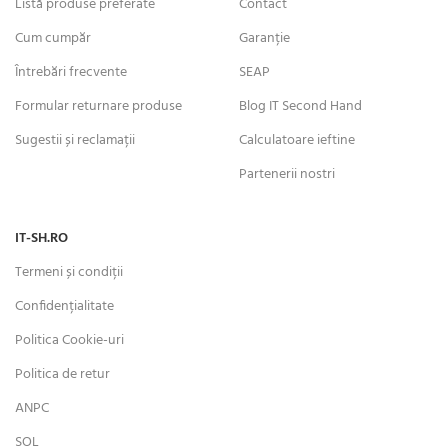
Listă produse preferate
Contact
Cum cumpăr
Garanție
Întrebări frecvente
SEAP
Formular returnare produse
Blog IT Second Hand
Sugestii și reclamații
Calculatoare ieftine
Partenerii nostri
IT-SH.RO
Termeni și condiții
Confidențialitate
Politica Cookie-uri
Politica de retur
ANPC
SOL