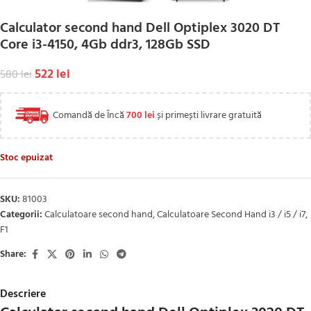
Calculator second hand Dell Optiplex 3020 DT
Core i3-4150, 4Gb ddr3, 128Gb SSD
522
lei
580
lei
Comandă de Încă
700
lei
și primești livrare gratuită
Stoc epuizat
SKU:
81003
Categorii:
Calculatoare second hand
,
Calculatoare Second Hand i3 / i5 / i7
,
F1
Share:
Descriere