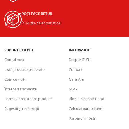
POȚI FACE RETUR
În 14 zile calendaristice!
SUPORT CLIENȚI
INFORMAȚII
Contul meu
Despre IT-SH
Listă produse preferate
Contact
Cum cumpăr
Garanție
Întrebări frecvente
SEAP
Formular returnare produse
Blog IT Second Hand
Sugestii și reclamații
Calculatoare ieftine
Partenerii nostri