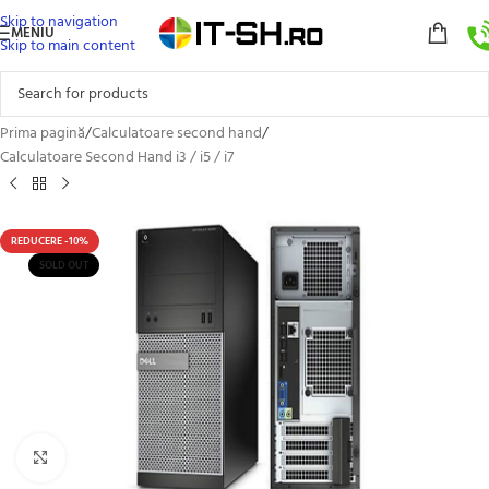
Skip to navigation
MENIU
Skip to main content
Prima pagină
/
Calculatoare second hand
/
Calculatoare Second Hand i3 / i5 / i7
REDUCERE -10%
SOLD OUT
Click to enlarge