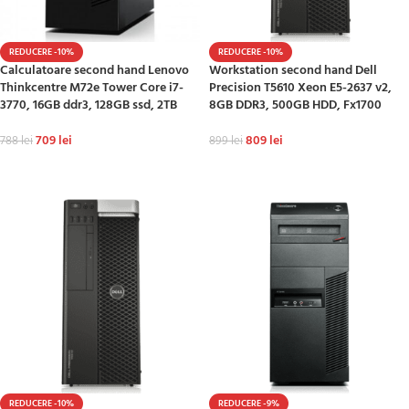
REDUCERE -10%
REDUCERE -10%
Calculatoare second hand Lenovo
Workstation second hand Dell
Thinkcentre M72e Tower Core i7-
Precision T5610 Xeon E5-2637 v2,
3770, 16GB ddr3, 128GB ssd, 2TB
8GB DDR3, 500GB HDD, Fx1700
709
lei
809
lei
788
lei
899
lei
ADAUGĂ ÎN COȘ
ADAUGĂ ÎN COȘ
REDUCERE -10%
REDUCERE -9%