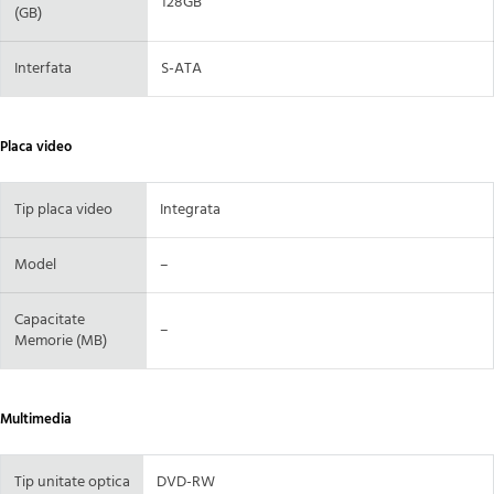
128GB
(GB)
Interfata
S-ATA
Placa video
Tip placa video
Integrata
Model
–
Capacitate
–
Memorie (MB)
Multimedia
Tip unitate optica
DVD-RW