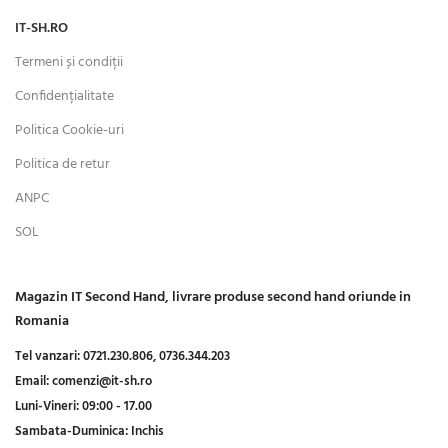
IT-SH.RO
Termeni și condiții
Confidențialitate
Politica Cookie-uri
Politica de retur
ANPC
SOL
Magazin IT Second Hand, livrare produse second hand oriunde in
Romania
Tel vanzari:
0721.230.806,
0736.344.203
Email:
comenzi@it-sh.ro
Luni-Vineri:
09:00 - 17.00
Sambata-Duminica:
Inchis