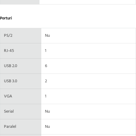
Porturi
PS/2
Nu
RJ-45
1
USB 2.0
6
USB 3.0
2
VGA
1
Serial
Nu
Paralel
Nu