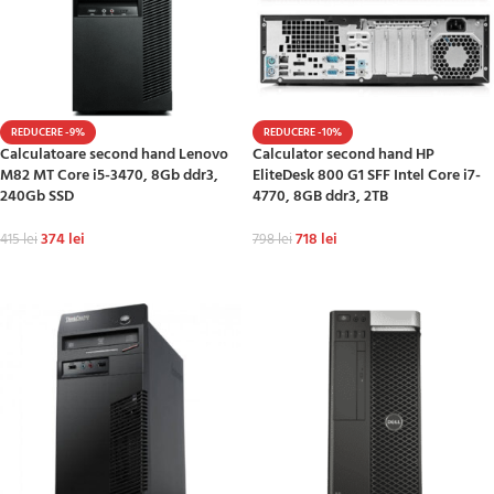
REDUCERE -9%
REDUCERE -10%
Calculatoare second hand Lenovo
Calculator second hand HP
M82 MT Core i5-3470, 8Gb ddr3,
EliteDesk 800 G1 SFF Intel Core i7-
240Gb SSD
4770, 8GB ddr3, 2TB
374
lei
718
lei
415
lei
798
lei
ADAUGĂ ÎN COȘ
ADAUGĂ ÎN COȘ