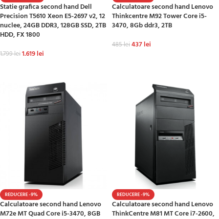
Statie grafica second hand Dell
Calculatoare second hand Lenovo
Precision T5610 Xeon E5-2697 v2, 12
Thinkcentre M92 Tower Core i5-
nuclee, 24GB DDR3, 128GB SSD, 2TB
3470, 8Gb ddr3, 2TB
HDD, FX 1800
437
lei
485
lei
1.619
lei
1.799
lei
ADAUGĂ ÎN COȘ
ADAUGĂ ÎN COȘ
REDUCERE -9%
REDUCERE -9%
Calculatoare second hand Lenovo
Calculatoare second hand Lenovo
M72e MT Quad Core i5-3470, 8GB
ThinkCentre M81 MT Core i7-2600,