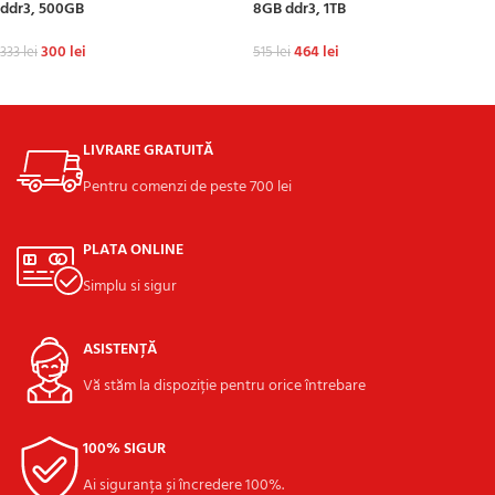
ddr3, 500GB
8GB ddr3, 1TB
300
lei
464
lei
333
lei
515
lei
ADAUGĂ ÎN COȘ
ADAUGĂ ÎN COȘ
LIVRARE GRATUITĂ
Pentru comenzi de peste 700 lei
PLATA ONLINE
Simplu si sigur
ASISTENȚĂ
Vă stăm la dispoziție pentru orice întrebare
100% SIGUR
Ai siguranța și încredere 100%.