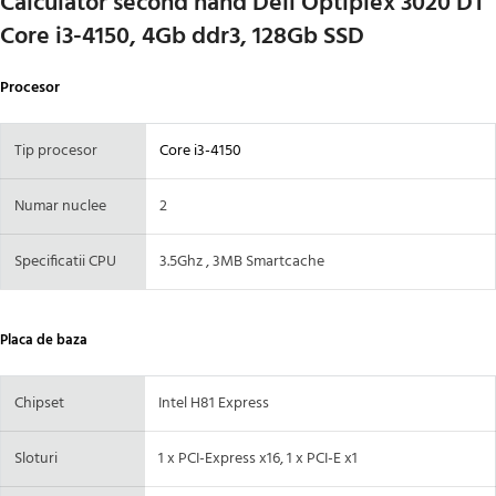
Calculator second hand Dell Optiplex 3020 DT
Core i3-4150, 4Gb ddr3, 128Gb SSD
Procesor
Tip procesor
Core i3-4150
Numar nuclee
2
Specificatii CPU
3.5Ghz , 3MB Smartcache
Placa de baza
Chipset
Intel H81 Express
Sloturi
1 x PCI-Express x16, 1 x PCI-E x1