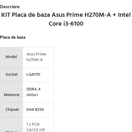
Descriere
KIT Placa de baza Asus Prime H270M-A + Intel
Core i3-6100
Placa de baza
Asus Prime
Model
h270M-A
Socket
LGA1151
DDR4, 4
Memorie
sloturi
Chipset
Intel B250
1 x PCIe
3.0/2.0 x16