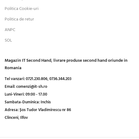
Politica Cookie-uri
Politica de retur
ANPC
SOL
Magazin IT Second Hand, livrare produse second hand oriunde in
Romania
Tel vanzari:
0721.230.806,
0736.344.203
Email:
comenzi@it-sh.ro
Luni-Vineri:
09:00 - 17.00
Sambata-Duminica:
Inchis
Adresa:
Șos Tudor Vladimirescu nr 86
Clinceni, Ilfov