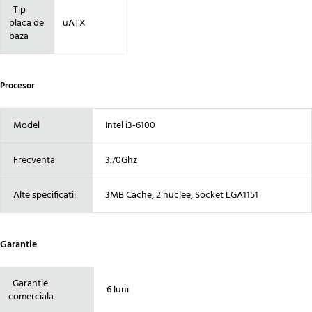
Tip
placa de
uATX
baza
Procesor
Model
Intel i3-6100
Frecventa
3.70Ghz
Alte specificatii
3MB Cache, 2 nuclee, Socket LGA1151
Garantie
Garantie
6 luni
comerciala