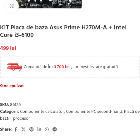
Click to enlarge
KIT Placa de baza Asus Prime H270M-A + Intel
Core i3-6100
499
lei
Comandă de Încă
700
lei
și primești livrare gratuită
Stoc epuizat
SKU:
86126
Categorii:
Componente calculator
,
Componente PC second-hand
,
Placă de
bază + procesor
Share: