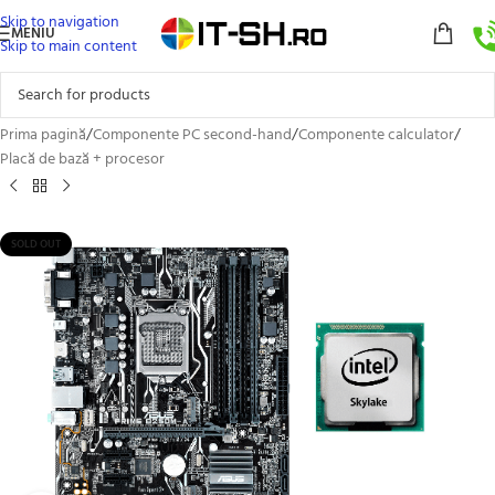
Skip to navigation
MENIU
Skip to main content
Prima pagină
/
Componente PC second-hand
/
Componente calculator
/
Placă de bază + procesor
SOLD OUT