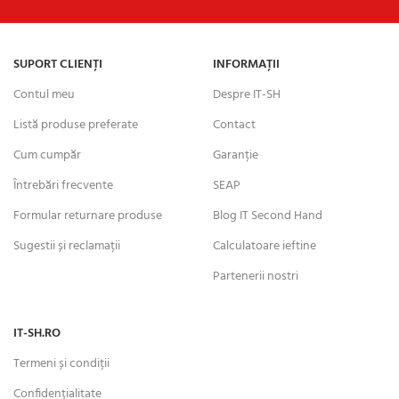
SUPORT CLIENȚI
INFORMAȚII
Contul meu
Despre IT-SH
Listă produse preferate
Contact
Cum cumpăr
Garanție
Întrebări frecvente
SEAP
Formular returnare produse
Blog IT Second Hand
Sugestii și reclamații
Calculatoare ieftine
Partenerii nostri
IT-SH.RO
Termeni și condiții
Confidențialitate