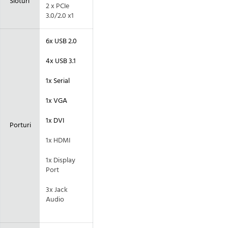
Sloturi
2 x PCIe
3.0/2.0 x1
6x USB 2.0
4x USB 3.1
1x Serial
1x VGA
1x DVI
Porturi
1x HDMI
1x Display
Port
3x Jack
Audio