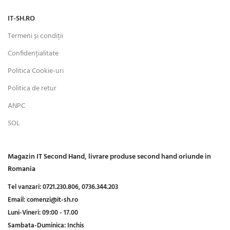
IT-SH.RO
Termeni și condiții
Confidențialitate
Politica Cookie-uri
Politica de retur
ANPC
SOL
Magazin IT Second Hand, livrare produse second hand oriunde in
Romania
Tel vanzari:
0721.230.806,
0736.344.203
Email:
comenzi@it-sh.ro
Luni-Vineri:
09:00 - 17.00
Sambata-Duminica:
Inchis