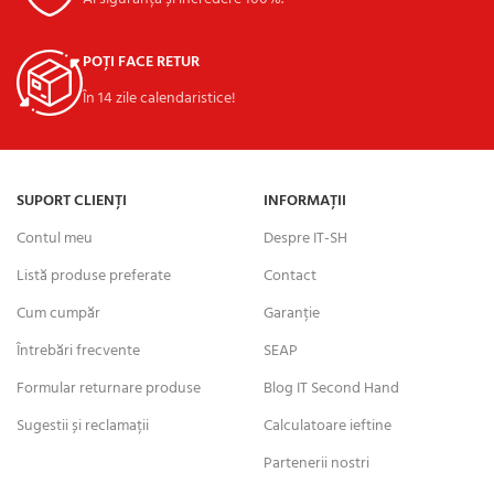
POȚI FACE RETUR
În 14 zile calendaristice!
SUPORT CLIENȚI
INFORMAȚII
Contul meu
Despre IT-SH
Listă produse preferate
Contact
Cum cumpăr
Garanție
Întrebări frecvente
SEAP
Formular returnare produse
Blog IT Second Hand
Sugestii și reclamații
Calculatoare ieftine
Partenerii nostri