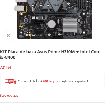
Click to enlarge
KIT Placa de baza Asus Prime H310M + Intel Core
i5-8400
721
lei
Comandă de Încă
700
lei
și primești livrare gratuită
Stoc epuizat