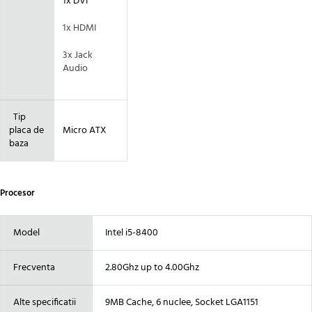
1x DVI
1x HDMI
3x Jack
Audio
Tip
placa de
Micro ATX
baza
Procesor
Model
Intel i5-8400
Frecventa
2.80Ghz up to 4.00Ghz
Alte specificatii
9MB Cache, 6 nuclee, Socket LGA1151