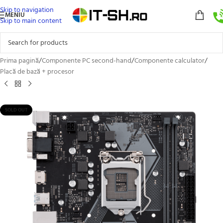
Skip to navigation
MENIU
Skip to main content
Prima pagină
/
Componente PC second-hand
/
Componente calculator
/
Placă de bază + procesor
SOLD OUT