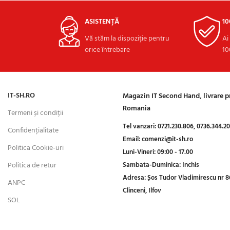
ASISTENȚĂ
1
Vă stăm la dispoziție pentru
Ai
orice întrebare
10
IT-SH.RO
Magazin IT Second Hand, livrare 
Romania
Termeni și condiții
Tel vanzari:
0721.230.806,
0736.344.2
Confidențialitate
Email:
comenzi@it-sh.ro
Politica Cookie-uri
Luni-Vineri:
09:00 - 17.00
Politica de retur
Sambata-Duminica:
Inchis
Adresa:
Șos Tudor Vladimirescu nr 8
ANPC
Clinceni, Ilfov
SOL