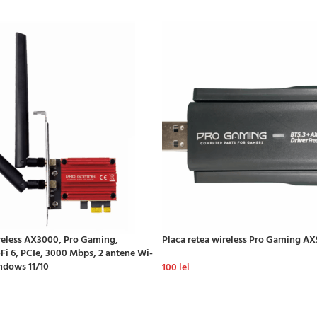
reless AX3000, Pro Gaming,
Placa retea wireless Pro Gaming A
-Fi 6, PCIe, 3000 Mbps, 2 antene Wi-
ndows 11/10
100
lei
ADAUGĂ ÎN COȘ