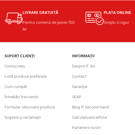
LIVRARE GRATUITĂ
PLATA ONLINE
Pentru comenzi de peste 700
Simplu si sigur
lei
SUPORT CLIENȚI
INFORMAȚII
Contul meu
Despre IT-SH
Listă produse preferate
Contact
Cum cumpăr
Garanție
Întrebări frecvente
SEAP
Formular returnare produse
Blog IT Second Hand
Sugestii și reclamații
Calculatoare ieftine
Partenerii nostri