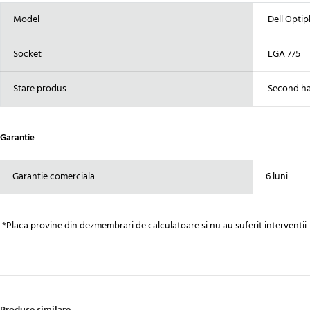
Model
Dell Optipl
Socket
LGA 775
Stare produs
Second h
Garantie
Garantie comerciala
6 luni
*Placa provine din dezmembrari de calculatoare si nu au suferit interventii