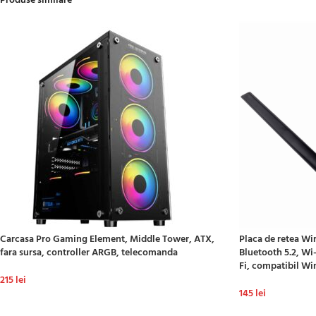
Produse similare
Carcasa Pro Gaming Element, Middle Tower, ATX,
Placa de retea Wi
fara sursa, controller ARGB, telecomanda
Bluetooth 5.2, Wi
Fi, compatibil Wi
215
lei
145
lei
ADAUGĂ ÎN COȘ
ADAUGĂ ÎN COȘ