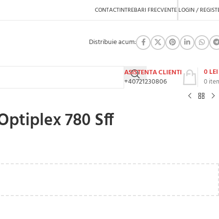
CONTACT
INTREBARI FRECVENTE
LOGIN / REGIST
Distribuie acum:
0
LEI
ASISTENTA CLIENTI
+40721230806
0
ite
Optiplex 780 Sff