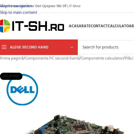
Skip to navigation
aca de baza calculator Dell Optiplex 780 Sff | IT-Sh.ro
Skip to main content
ACASA
RATE
CONTACT
CALCULATOAR
ALEGE SECOND HAND
Prima pagină
/
Componente PC second-hand
/
Componente calculator
/
Plăci
SOLD OUT