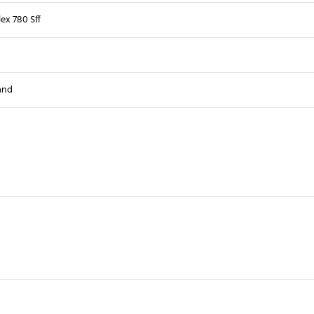
ex 780 Sff
and