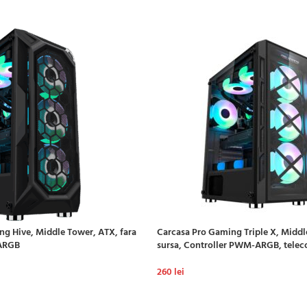
g Hive, Middle Tower, ATX, fara
Carcasa Pro Gaming Triple X, Middl
 ARGB
sursa, Controller PWM-ARGB, tele
260
lei
ADAUGĂ ÎN COȘ