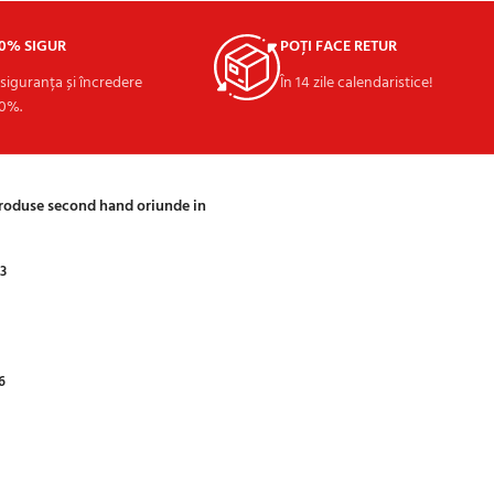
00% SIGUR
POȚI FACE RETUR
 siguranța și încredere
În 14 zile calendaristice!
0%.
produse second hand oriunde in
03
6