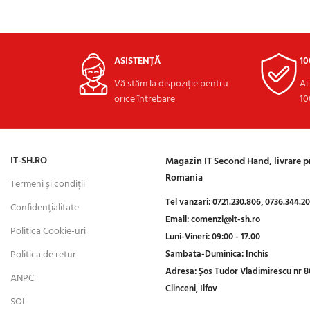
ADAUGĂ ÎN COȘ
ASISTENȚĂ
1
Vă stăm la dispoziție pentru
Ai
orice întrebare
10
IT-SH.RO
Magazin IT Second Hand, livrare 
Romania
Termeni și condiții
Tel vanzari:
0721.230.806,
0736.344.2
Confidențialitate
Email:
comenzi@it-sh.ro
Politica Cookie-uri
Luni-Vineri:
09:00 - 17.00
Politica de retur
Sambata-Duminica:
Inchis
Adresa:
Șos Tudor Vladimirescu nr 8
ANPC
Clinceni, Ilfov
SOL