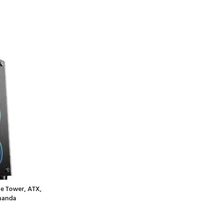
ADAUGĂ ÎN COȘ
e Tower, ATX,
omanda