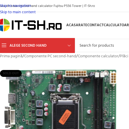
Skip to navigation
laca de baza second hand calculator Fujitsu P556 Tower | IT-Sh.ro
Skip to main content
ACASA
RATE
CONTACT
CALCULATOAR
ALEGE SECOND HAND
Prima pagină
/
Componente PC second-hand
/
Componente calculator
/
Plăci
SOLD OUT