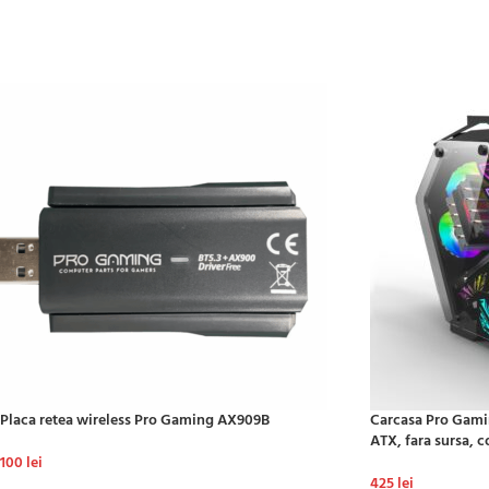
ADAUGĂ ÎN COȘ
ADAUGĂ ÎN COȘ
Placa retea wireless Pro Gaming AX909B
Carcasa Pro Gami
ATX, fara sursa, 
100
lei
425
lei