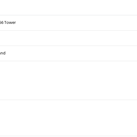
56 Tower
and