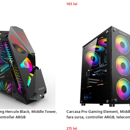
145
lei
ADAUGĂ ÎN COȘ
ng Hercule Black, Middle Tower,
Carcasa Pro Gaming Element, Middl
controller ARGB
fara sursa, controller ARGB, telec
215
lei