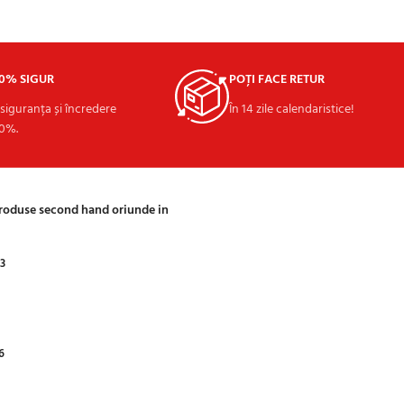
00% SIGUR
POȚI FACE RETUR
 siguranța și încredere
În 14 zile calendaristice!
0%.
produse second hand oriunde in
03
6