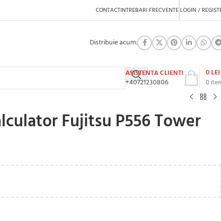
CONTACT
INTREBARI FRECVENTE
LOGIN / REGIST
Distribuie acum:
0
LEI
ASISTENTA CLIENTI
+40721230806
0
ite
lculator Fujitsu P556 Tower