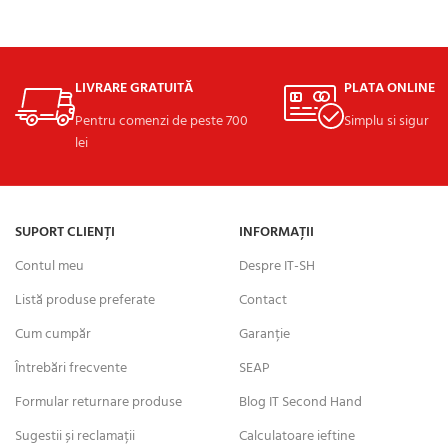
ADAUGĂ ÎN COȘ
ADAUGĂ ÎN COȘ
LIVRARE GRATUITĂ
PLATA ONLINE
Pentru comenzi de peste 700
Simplu si sigur
lei
SUPORT CLIENȚI
INFORMAȚII
Contul meu
Despre IT-SH
Listă produse preferate
Contact
Cum cumpăr
Garanție
Întrebări frecvente
SEAP
Formular returnare produse
Blog IT Second Hand
Sugestii și reclamații
Calculatoare ieftine