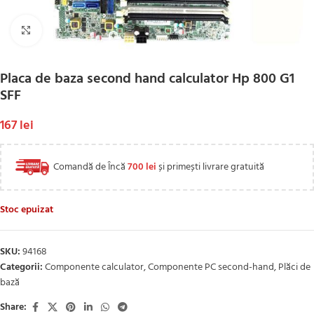
Click to enlarge
Placa de baza second hand calculator Hp 800 G1
SFF
167
lei
Comandă de Încă
700
lei
și primești livrare gratuită
Stoc epuizat
SKU:
94168
Categorii:
Componente calculator
,
Componente PC second-hand
,
Plăci de
bază
Share: