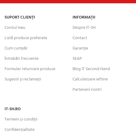
SUPORT CLIENȚI
INFORMAȚII
Contul meu
Despre IT-SH
Listă produse preferate
Contact
Cum cumpăr
Garanție
Întrebări frecvente
SEAP
Formular returnare produse
Blog IT Second Hand
Sugestii și reclamații
Calculatoare ieftine
Partenerii nostri
IT-SH.RO
Termeni și condiții
Confidențialitate