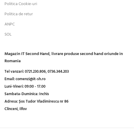
Politica Cookie-uri
Politica de retur
ANPC
SOL
Magazin IT Second Hand, livrare produse second hand oriunde in
Romania
Tel vanzari:
0721.230.806,
0736.344.203
Email:
comenzi@it-sh.ro
Luni-Vineri:
09:00 - 17.00
Sambata-Duminica:
Inchis
Adresa:
Șos Tudor Vladimirescu nr 86
Clinceni, Ilfov