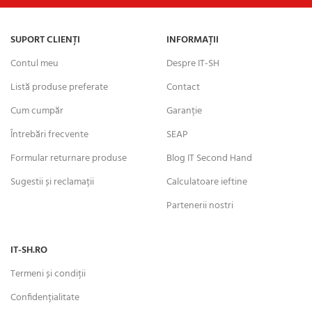
SUPORT CLIENȚI
INFORMAȚII
Contul meu
Despre IT-SH
Listă produse preferate
Contact
Cum cumpăr
Garanție
Întrebări frecvente
SEAP
Formular returnare produse
Blog IT Second Hand
Sugestii și reclamații
Calculatoare ieftine
Partenerii nostri
IT-SH.RO
Termeni și condiții
Confidențialitate