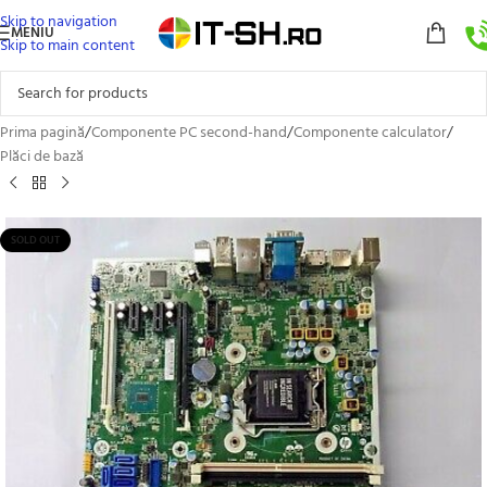
Skip to navigation
MENIU
Skip to main content
Prima pagină
/
Componente PC second-hand
/
Componente calculator
/
Plăci de bază
SOLD OUT