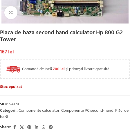
Click to enlarge
Placa de baza second hand calculator Hp 800 G2
Tower
167
lei
Comandă de Încă
700
lei
și primești livrare gratuită
Stoc epuizat
SKU:
94179
Categorii:
Componente calculator
,
Componente PC second-hand
,
Plăci de
bază
Share: