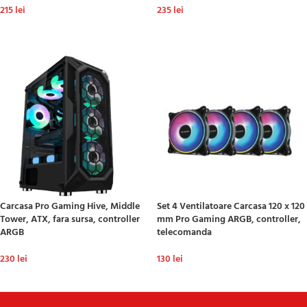
215
lei
235
lei
ADAUGĂ ÎN COȘ
ADAUGĂ ÎN COȘ
Carcasa Pro Gaming Hive, Middle
Set 4 Ventilatoare Carcasa 120 x 120
Tower, ATX, fara sursa, controller
mm Pro Gaming ARGB, controller,
ARGB
telecomanda
230
lei
130
lei
ADAUGĂ ÎN COȘ
ADAUGĂ ÎN COȘ