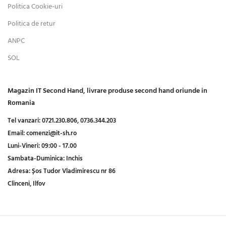
Politica Cookie-uri
Politica de retur
ANPC
SOL
Magazin IT Second Hand, livrare produse second hand oriunde in
Romania
Tel vanzari:
0721.230.806,
0736.344.203
Email:
comenzi@it-sh.ro
Luni-Vineri:
09:00 - 17.00
Sambata-Duminica:
Inchis
Adresa:
Șos Tudor Vladimirescu nr 86
Clinceni, Ilfov