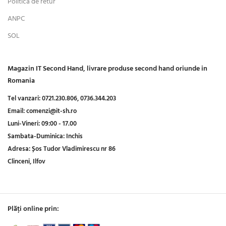
Politica de retur
ANPC
SOL
Magazin IT Second Hand, livrare produse second hand oriunde in
Romania
Tel vanzari:
0721.230.806,
0736.344.203
Email:
comenzi@it-sh.ro
Luni-Vineri:
09:00 - 17.00
Sambata-Duminica:
Inchis
Adresa:
Șos Tudor Vladimirescu nr 86
Clinceni, Ilfov
Plăți online prin: