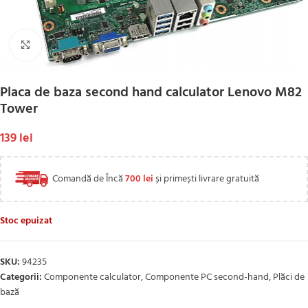
Click to enlarge
Placa de baza second hand calculator Lenovo M82
Tower
139
lei
Comandă de Încă
700
lei
și primești livrare gratuită
Stoc epuizat
SKU:
94235
Categorii:
Componente calculator
,
Componente PC second-hand
,
Plăci de
bază