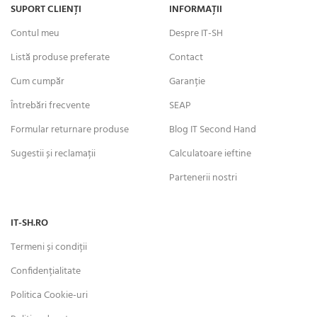
SUPORT CLIENȚI
INFORMAȚII
Contul meu
Despre IT-SH
Listă produse preferate
Contact
Cum cumpăr
Garanție
Întrebări frecvente
SEAP
Formular returnare produse
Blog IT Second Hand
Sugestii și reclamații
Calculatoare ieftine
Partenerii nostri
IT-SH.RO
Termeni și condiții
Confidențialitate
Politica Cookie-uri