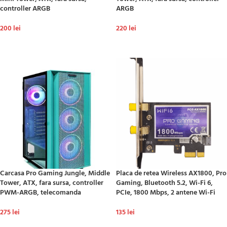
controller ARGB
ARGB
200
lei
220
lei
ADAUGĂ ÎN COȘ
ADAUGĂ ÎN COȘ
Carcasa Pro Gaming Jungle, Middle
Placa de retea Wireless AX1800, Pro
Tower, ATX, fara sursa, controller
Gaming, Bluetooth 5.2, Wi-Fi 6,
PWM-ARGB, telecomanda
PCIe, 1800 Mbps, 2 antene Wi-Fi
275
lei
135
lei
ADAUGĂ ÎN COȘ
ADAUGĂ ÎN COȘ