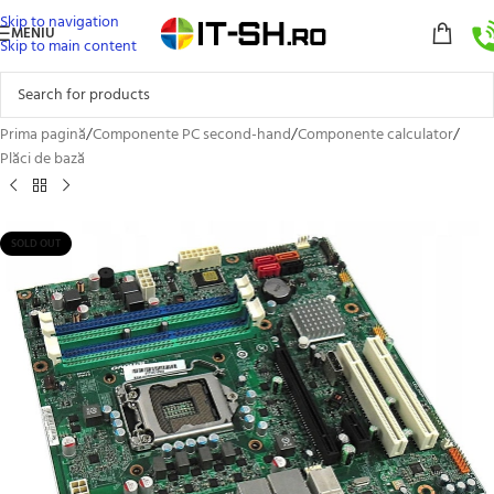
Skip to navigation
MENIU
Skip to main content
Prima pagină
/
Componente PC second-hand
/
Componente calculator
/
Plăci de bază
SOLD OUT