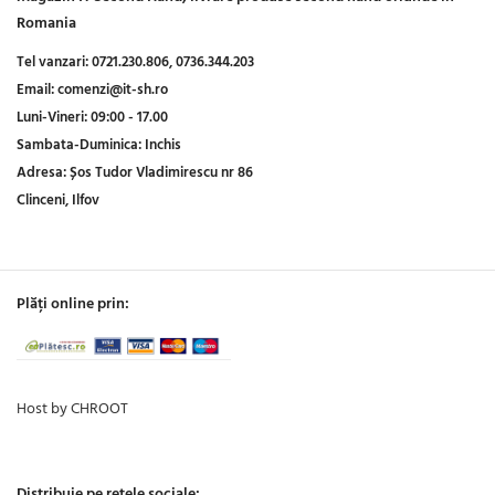
Romania
Tel vanzari:
0721.230.806,
0736.344.203
Email:
comenzi@it-sh.ro
Luni-Vineri:
09:00 - 17.00
Sambata-Duminica:
Inchis
Adresa:
Șos Tudor Vladimirescu nr 86
Clinceni, Ilfov
Plăți online prin:
Host by CHROOT
Distribuie pe rețele sociale: