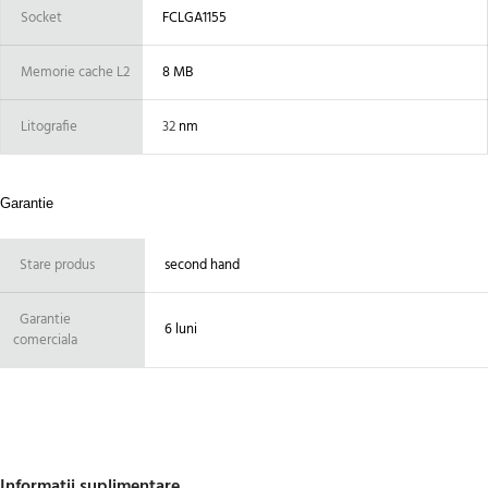
Socket
FCLGA1155
Memorie cache L2
8 MB
Litografie
32
nm
Garantie
Stare produs
second hand
Garantie
6 luni
comerciala
Informații suplimentare