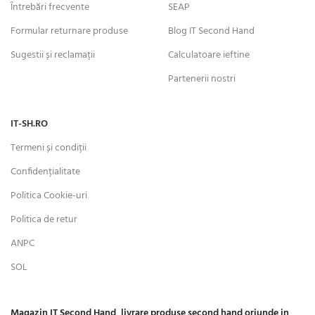
Întrebări frecvente
SEAP
Formular returnare produse
Blog IT Second Hand
Sugestii și reclamații
Calculatoare ieftine
Partenerii nostri
IT-SH.RO
Termeni și condiții
Confidențialitate
Politica Cookie-uri
Politica de retur
ANPC
SOL
Magazin IT Second Hand, livrare produse second hand oriunde in