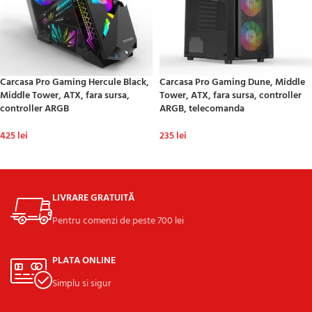
Carcasa Pro Gaming Hercule Black,
Carcasa Pro Gaming Dune, Middle
Middle Tower, ATX, fara sursa,
Tower, ATX, fara sursa, controller
controller ARGB
ARGB, telecomanda
425
lei
235
lei
ADAUGĂ ÎN COȘ
ADAUGĂ ÎN COȘ
LIVRARE GRATUITĂ
Pentru comenzi de peste 700 lei
PLATA ONLINE
Simplu si sigur