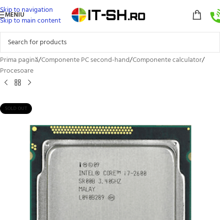
Skip to navigation
MENIU
Skip to main content
Prima pagină
/
Componente PC second-hand
/
Componente calculator
/
Procesoare
SOLD OUT