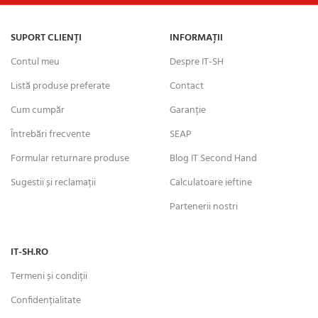
SUPORT CLIENȚI
INFORMAȚII
Contul meu
Despre IT-SH
Listă produse preferate
Contact
Cum cumpăr
Garanție
Întrebări frecvente
SEAP
Formular returnare produse
Blog IT Second Hand
Sugestii și reclamații
Calculatoare ieftine
Partenerii nostri
IT-SH.RO
Termeni și condiții
Confidențialitate