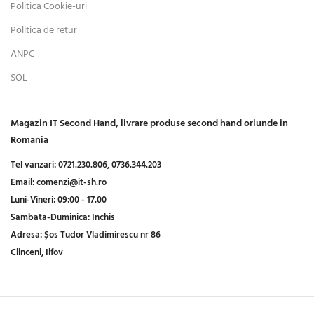
Politica Cookie-uri
Politica de retur
ANPC
SOL
Magazin IT Second Hand, livrare produse second hand oriunde in
Romania
Tel vanzari:
0721.230.806,
0736.344.203
Email:
comenzi@it-sh.ro
Luni-Vineri:
09:00 - 17.00
Sambata-Duminica:
Inchis
Adresa:
Șos Tudor Vladimirescu nr 86
Clinceni, Ilfov