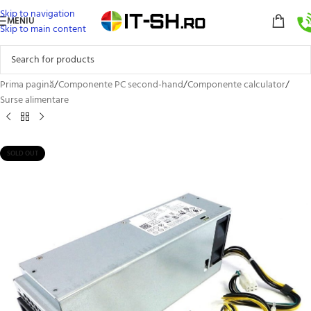
Skip to navigation
MENIU
Skip to main content
Prima pagină
/
Componente PC second-hand
/
Componente calculator
/
Surse alimentare
SOLD OUT